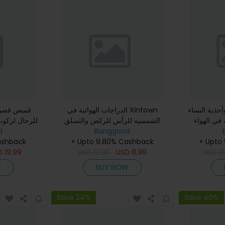
أحذية النساء
الدراجات الهوائية في Xintown
ة في الهواء
الشمسيه للرأس للركض والتسلق
للرجال لركوب
احة وتدريب
Banggood
للتراث للدراجات الناريه والموتور
d
الجفاف والرط
ashback
+ Upto 9.80% Cashback
+ Upto
D
19.99
USD
12.99
USD
8.99
USD
2
W
BUY NOW
Save 24%
Save 40%