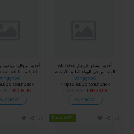
أحذية التسلق للرجال حذاء الثلج
أحذية الرجال الرياضية و
المنخفض في الهواء الطلق الأرجحة
للترفيه واللياقة البدني
Banggood
المغامرة التخييم أحذية المشي
Banggood
الطلق والشاطئ والسب
+ Upto 9.80% Cashback
الرياضة
 9.80% Cashback
9.99
USD
18.99
USD
50.99
USD
33.99
BUY NOW
BUY NOW
Save 48%