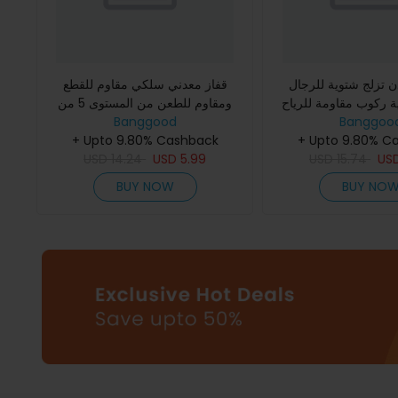
 تزلج شتوية للرجال
قفاز معدني سلكي مقاوم للقطع
ة ركوب مقاومة للرياح
ومقاوم للطعن من المستوى 5 من
Banggoo
جة غطاء رأس دافئ
Banggood
IPRee قفازات مطبخ وصيد السمك
+ Upto 9.80% C
 دافئة ملحق للشعر
لفتح المحار وزراعة الأمان
+ Upto 9.80% Cashback
USD
14.24
USD
5.99
USD
15.74
US
BUY NOW
BUY NO