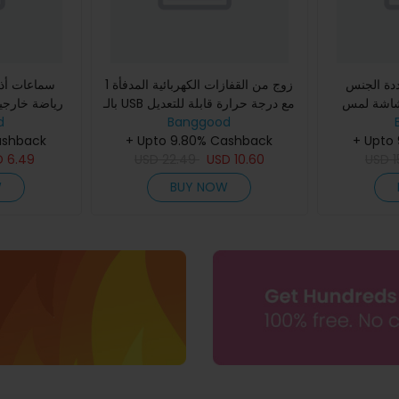
ددة الجنس
1 زوج من القفازات الكهربائية المدفأة
سماعات أذن
 شاشة لمس
بالـ USB مع درجة حرارة قابلة للتعديل
رياضة خارجي
يكة مقاومة
Banggood
قفازات دافئة نصف أصابع كهربائية
d
طبقة مزدو
+ Upto
حبوكة متوا
شتوية لركوب ال
+ Upto 9.80% Cashback
ashback
سماعات أذن
D
6.49
USD
22.49
USD
10.60
USD
1
W
BUY NOW