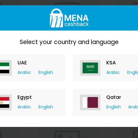
Select your country and language
حذاء TENGOO للمياه في الصيف
حذاء رياضي للشاطئ من تينغو سريع
أحذية رياضية
واء الطلق
الجفاف غير قابل للانزلاق ومسامي
للجري وكر
وغير قابل
Banggood
لرياضة السباحة وصيد الأسماك واللياقة
d
الرياضية بت
UAE
KSA
+ Upto
البدنية
+ Upto 9.80% Cashback
ashback
Arabic
English
Arabic
Engli
D
13.99
USD
49.99
USD
19.99
USD
3
W
BUY NOW
Egypt
Qatar
Save 38%
Save 39%
Arabic
English
English
Arab