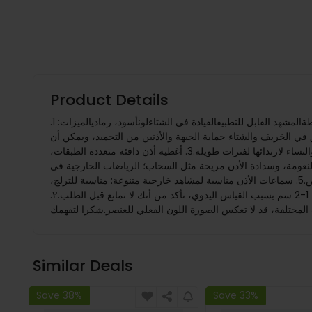
Product Details
المواصفات:الجنسأنسانقابل للتطبيقبالغمادةقطنأسلوبتآكل خلفينمطأحادي اللونموسمشتاء، خريفالحجمالحجم المتوسطوظيفةدافئأسلوبموضة بسيطةالمشهد القابل للتطبيقالقيادة في الشتاءلونأسود، رماديالميزات: 1.
في الخريف والشتاء حماية الجبهة والأذنين من التجميد، ويمكن أن
يصلح أيضًا الشعر التالف. تتمتع الأقمشة المحبوكة بمرونة أفضل، ومرونة تصل إلى 1.8 ضعف مناسبة لمعظم أنواع الرأس، كما أنها مريحة للرجال والنساء لارتدائها لفترات طويلة.3. أغطية أذن دافئة متعددة الطبقات،
ة النعومة، وسدادة الأذن مريحة مثل السحاب؛ الرياضات الخارجية في
الخريف والشتاء.4. الأغطية السمعية الحرارية مرنة للبالغين لارتدائها. إنها دافئة ومريحة، بسيطة في التصميم، ويمكن أيضًا ارتداؤها مع الملابس.5. سماعات الأذن مناسبة لمشاهد خارجية متنوعة: مناسبة للتزلج،
وتسلق الجبال، وركوب الدراجات، والتخييم، أو أي رياضات ونشاطات خارجيةالحزمة تشمل: 1 × سماعات الأذنملحوظة:1. يرجى السماح بأخطاء من 1-2 سم بسبب القياس اليدوي، تأكد من أنك لا تمانع قبل الطلب.٢.
Similar Deals
Save 38%
Save 33%