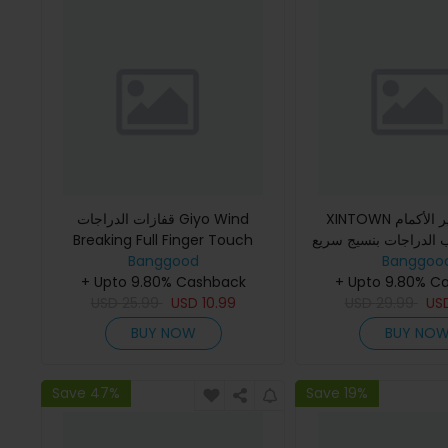
XINTOWN قميص قصير الأكمام
قفازات الدراجات Giyo Wind
 الدراجات بنسيج سريع
Breaking Full Finger Touch
Banggoo
وبة مع خيارات الألوان
Banggood
Screen Anti-slip Bicycle Fabric
المختلفة
+ Upto 9.80% C
+ Upto 9.80% Cashback
Mittens MTB Road Bike Long
USD
25.99
Glove
USD
10.99
USD
29.99
US
BUY NOW
BUY NO
Save 47%
Save 19%