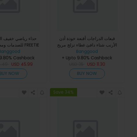
قبعات الدراجات أقنعة خوذة أذن
حذاء رياضي خفيف الو
الأرنب شتاء دافئ غطاء تزلج مريح
للصدمات ومضاد للب
Banggood
ناعم من الفليس سخان رأس التزلج
Banggood
قابل للتنفس ومريح للغ
قبعة زخرفية كرتونية لطيفة
+ Upto 9.80% Cashback
 9.80% Cashback
حذاء رياضي خفيف الو
4.49
USD
45.99
USD
35
USD
11.30
BUY NOW
BUY NOW
Save 34%