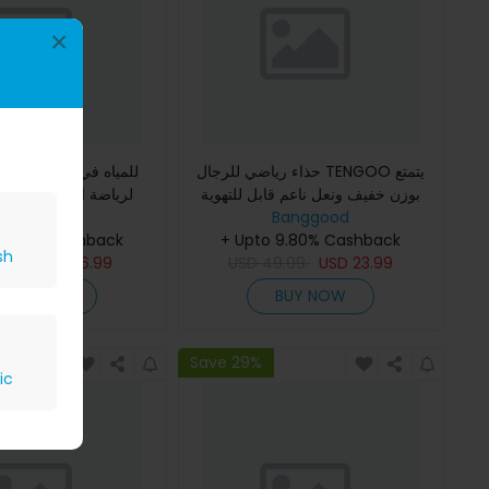
×
حذاء رياضي للرجال TENGOO يتمتع
بوزن خفيف ونعل ناعم قابل للتهوية
لرياضة المشي في اله
Banggood
ويمتاز بقوة الارتداء العالية وامتصاص
Banggood
للجنسين متين ومنعش 
الصدمات
+ Upto 9.80% Cashback
للانزلاق
 9.80% Cashback
sh
9.99
USD
16.99
USD
49.99
USD
23.99
BUY NOW
BUY NOW
Save 29%
ic