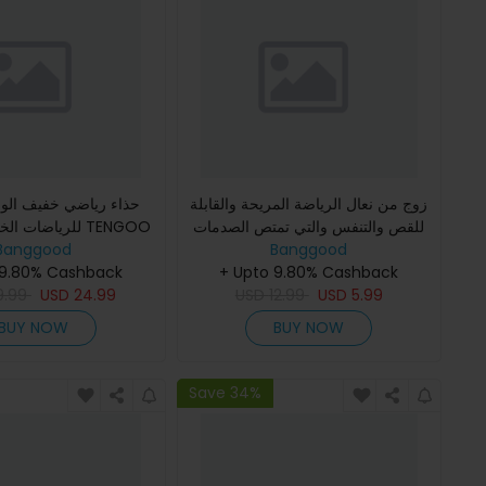
زوج من نعال الرياضة المريحة والقابلة
حذاء رياضي خفيف الو
للقص والتنفس والتي تمتص الصدمات
للرياضات الخارجي
Banggood
للجري والتسلق في الهواء الطلق
Banggood
مصنوع من قماش الشبك
+ Upto 9.80% Cashback
 9.80% Cashback
الذي يتميز بالتهوية و
9.99
USD
24.99
USD
12.99
USD
5.99
BUY NOW
BUY NOW
Save 34%