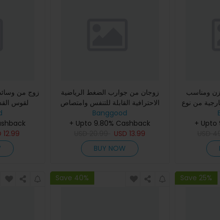
زن ومناسب
زوجان من جوارب الضغط الرياضية
ة من نوع TENGOO
الاحترافية القابلة للتنفس وامتصاص
لقوس القدم
ة النسيجي
Banggood
العرق لركوب الدراجات وكرة القدم
d
لتخفيف الألم
+ Upto
مقاومة ال
والرياضات الخارجية
+ Upto 9.80% Cashback
الظهر
ashback
D
12.99
USD
20.99
USD
13.99
USD
4
W
BUY NOW
Save 40%
Save 25%