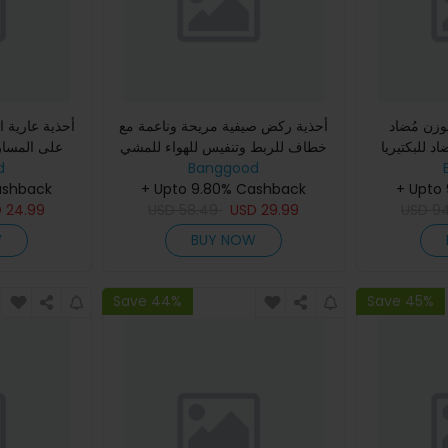
زن مُضاد
أحذية ركض صيفية مريحة وناعمة مع
أحذية عارية ا
كتيريا FREETIE
خطاف للربط وتنفيس للهواء للمشي
على المسار
اية للرجال
Banggood
الخارجي ورياضة الجري ورياضة
d
با
+ Upto
زن للاستخ
المشي والتخييم
+ Upto 9.80% Cashback
ashback
D
24.99
USD
58.49
USD
29.99
USD
9
W
BUY NOW
Save 44%
Save 45%