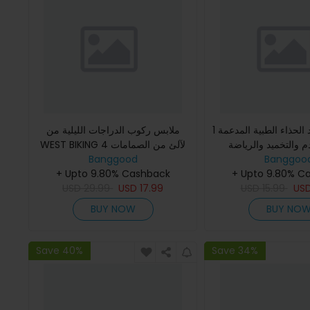
1 زوج من وسائد الحذاء الطبية المدعمة
ملابس ركوب الدراجات الليلية من
 والتخميد والرياضة
WEST BIKING 4 لآلئ من الصمامات
Banggoo
 وعلاج التهاب الأوتار
Banggood
الثنائية المضيئة من النوع C يمكن إعادة
ية والقدامى ولأ
+ Upto 9.80% C
شحنها مع ضبط إضاءة
+ Upto 9.80% Cashback
USD
29.99
USD
17.99
USD
15.99
US
BUY NOW
BUY NO
Save 40%
Save 34%