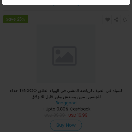
Buy Now
Save 25%
حذاء TENGOO للمياه في الصيف لرياضة المشي في الهواء الطلق
للجنسين متين ومنعش وغير قابل للانزلاق
Banggood
+ Upto 9.80% Cashback
USD
39.99
USD
16.99
Buy Now