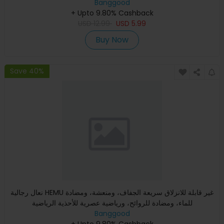
Banggood
+ Upto 9.80% Cashback
USD
12.99
USD
5.99
Buy Now
Save 40%
نعال رجالية HEMU غير قابلة للانزلاق سريعة الجفاف، ومنعشة، ومضادة
للماء، ومضادة للروائح، ورياضية عصرية للأحذية الرياضية
Banggood
+ Upto 9.80% Cashback