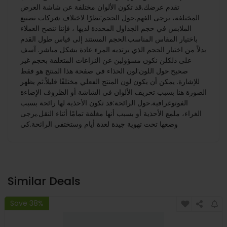
تقدم عرضك.قد تكون الألوان مختلفة عن شاشة العرض
المختلفة، يرجى الفهم.حول الحجم:نظرًا لاختلاف شركات تصنيع
الملابس في حجم الجداول المحددة لديها ، فإننا ننصح العملاء
باختيار المقاس المناسب.الحجم المستند إلى قياس طول القدم
بدلاً من اختيار الحجم الذي يرتديه المرء عادة بشكل مباشر. آسف
على ذلكلن نكون مسؤولين عن النزاعات المتعلقة بحجم غير
صحيح.حول اللون:لون الحذاء في صفحة هذا المنتج هو فقط
للإشارة. يمكن أن يكون لون المنتج الفعلي مختلفًا قليلاً.ثم يظهر
الصورة هنا بسبب تحريف الألوان في الشاشة أو الظروف الإضاءة
الفوتوغرافية.حول الرائحة:قد تكون الأحذية لها رائحة بسبب
الغراء، ملمع الأحذية أو بسبب أنها مغلقة تمامًا أثناء النقل.يرجى
وضعها تحت تهوية جيدة لعدة أيام وستختفي الرائحة.كي
Similar Deals
Save 38%