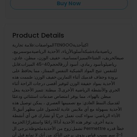
Buy Now
Product Details
المواصفات:علامة تجاريةTENGOOاكتبأحذية
رياضيةمادةشبكةأسلوبالأزياء، الأحذية الرياضيةموسمربيع،
صيفالخريف، الشتاءالمميزاتمسامية، خفيف الوزن، مبطن، عادي،
رياضيلونأسود رمادي، أسود أزرقالحجم40-45 الميزات:قابل
للتنفس: تتيح المواد الشبكية التنفس الممتاز، مما يحافظ على
برودة وجفاف قدميك أثناء التمارين.خفيف الوزن: صُممت هذه
الأحذية بمواد خفيفة الوزن لتوفير أقصى درجات الراحة أثناء
الجري والأنشطة الرياضية الأخرى.3. مبطنة: تتميز الأحذية بنعل
مبطن بالهواء، مما يوفر امتصاص صدمات استثنائي ودعمًا
لقدميك.النمط العادي: مع تصميمها العصري ، يمكن توصيل هذه
الأحذية بسهولة مع أي ملابس عادية للحصول على مظهر أنيق.5.
الأداء الرياضي: سواء كنت تعمل جريًا أو تشارك في أي أنشطة
بدنية أخرى، توفر هذه الأحذية أداءًا رائعًا واستقرارًا.الحزمة
تشمل:زوج من الأحذيةملحوظة:يرجى ال Permettre خطأ قدره
1-3 سم بسبب قياس يدوي. يرجى التأكد من أنك لا تمانع قبل أن