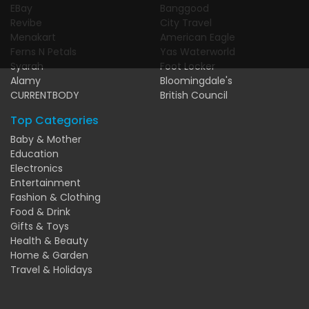
EBay
Banggood
Revibe
City Travel
Menakart
American Eagle
Ferns N Petals
Yas Waterworld
Syarah
Foot Locker
Alamy
Bloomingdale's
CURRENTBODY
British Council
Top Categories
Baby & Mother
Education
Electronics
Entertainment
Fashion & Clothing
Food & Drink
Gifts & Toys
Health & Beauty
Home & Garden
Travel & Holidays