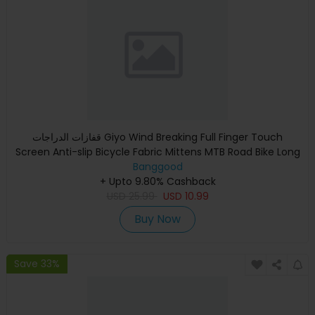
قفازات الدراجات Giyo Wind Breaking Full Finger Touch
Screen Anti-slip Bicycle Fabric Mittens MTB Road Bike Long
Banggood
Glove
+ Upto 9.80% Cashback
USD
25.99
USD
10.99
Buy Now
Save 33%