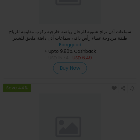
سماعات أذن تزلج شتوية للرجال رياضة خارجية ركوب مقاومة للرياح
طبقة مزدوجة غطاء رأس دافئ سماعات أذن دافئة ملحق للشعر
Banggood
+ Upto 9.80% Cashback
USD
15.74
USD
6.49
Buy Now
Save 44%