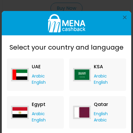
Buy Now
×
Save 40%
Select your country and language
UAE
KSA
Arabic
Arabic
English
English
حذاء رياضي للشاطئ من تينغو سريع الجفاف غير قابل للانزلاق
Egypt
Qatar
ومسامي لرياضة السباحة وصيد الأسماك واللياقة البدنية
Banggood
Arabic
English
+ Upto 9.80% Cashback
English
Arabic
USD
49.99
USD
19.99