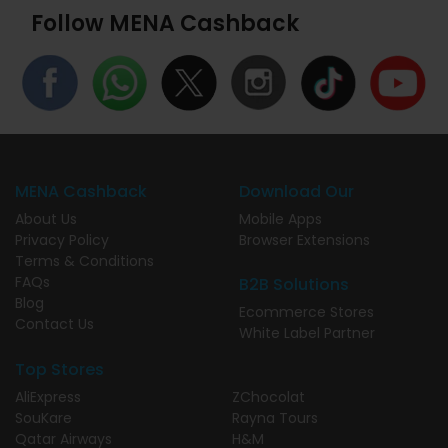
Follow MENA Cashback
MENA Cashback
Download Our
About Us
Mobile Apps
Privacy Policy
Browser Extensions
Terms & Conditions
FAQs
B2B Solutions
Blog
Ecommerce Stores
Contact Us
White Label Partner
Top Stores
AliExpress
ZChocolat
SouKare
Rayna Tours
Qatar Airways
H&M