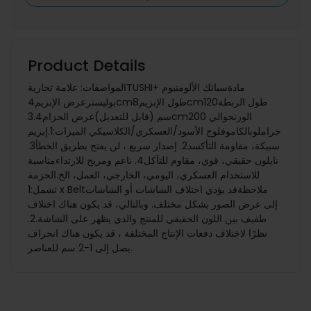
Product Details
المواصفات: علامة تجاريةTUSHIمادةسبائك الألومنيوم +
بوليسترعرض الإبزيم4cmطول الإبزيم8cmطول الربطة120
سم (قابل للتعديل)عرض الحزام3.4cmالوزنحوالي 200
جراملونالكاموفلوج الأسود/العسكري/الكلاسيكي الميزات:1.إبزيم
سبيكة، مقاومة التأكسد2. إصدار سريع ، لن يفتح بطريق الخطأ3.
نايلون حقيقي، قوي، مقاوم للتآكل4. ناعم ومريح للارتداءمناسبة
للاستخدام العسكري، اليومي، الخارجي، العمل، الخ.الحزمة
تشمل:1 x Beltملاحظةقد يؤدي اختلاف الشاشات أو الشاشات
إلى عرض الصور بشكل مختلف. وبالتالي، قد يكون هناك اختلاف
طفيف بين اللون الحقيقي للمنتج والذي يظهر على الشاشة.2.
نظرًا لاختلاف دفعات الإنتاج المختلفة ، قد يكون هناك انحراف
يصل إلى 1-2 سم للعناصر.