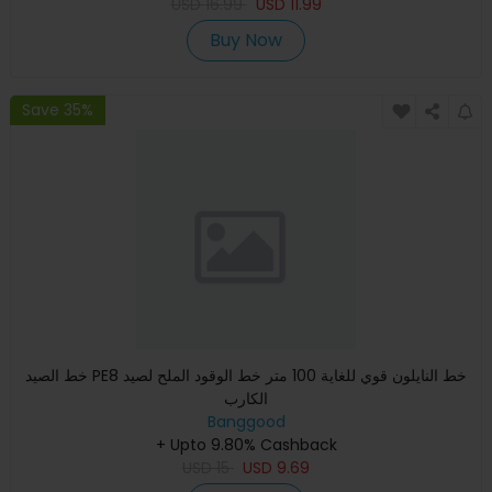
USD
16.99
USD
11.99
Buy Now
Save 35%
خط الصيد PE8 خط النايلون قوي للغاية 100 متر خط الوقود الملح لصيد
الكارب
Banggood
+ Upto 9.80% Cashback
USD
15
USD
9.69