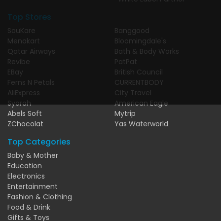
Top Stores
SouKare
Banggood
Menakart
Bloomingdale's
Qatar Airways
Bath & Body Works
Revibe
PatPat
EBay
British Council
Ferns N Petals
CURRENTBODY
AliExpress
City Travel
Syarah
American Eagle
Abels Soft
Mytrip
ZChocolat
Yas Waterworld
Top Categories
Baby & Mother
Education
Electronics
Entertainment
Fashion & Clothing
Food & Drink
Gifts & Toys