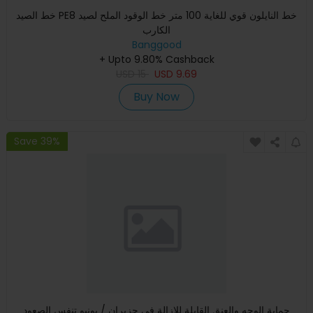
خط الصيد PE8 خط النايلون قوي للغاية 100 متر خط الوقود الملح لصيد
الكارب
Banggood
+ Upto 9.80% Cashback
USD
15
USD
9.69
Buy Now
Save 39%
حماية الوجه والعنق القابلة للإزالة في حزيران / يونيو تنفس الصعود