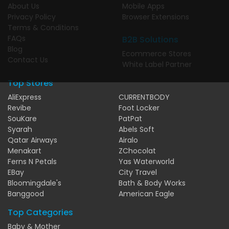
About Us
Mobile Apps
Privacy Policy
Browser Extensions
Terms & Conditions
FAQs
B2B Solutions
Blog
Ecommerce Stores
Contact Us
White Label Partner
Top Stores
AliExpress
CURRENTBODY
Revibe
Foot Locker
SouKare
PatPat
Syarah
Abels Soft
Qatar Airways
Airalo
Menakart
ZChocolat
Ferns N Petals
Yas Waterworld
EBay
City Travel
Bloomingdale's
Bath & Body Works
Banggood
American Eagle
Top Categories
Baby & Mother