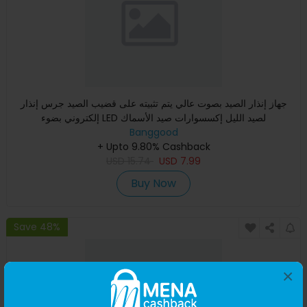
جهاز إنذار الصيد بصوت عالي يتم تثبيته على قضيب الصيد جرس إنذار
إلكتروني بضوء LED لصيد الليل إكسسوارات صيد الأسماك
Banggood
+ Upto 9.80% Cashback
USD
15.74
USD
7.99
Buy Now
Save 48%
×