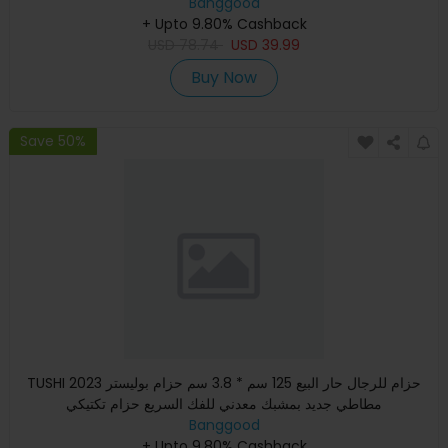
Banggood
+ Upto 9.80% Cashback
USD
78.74
USD
39.99
Buy Now
Save 50%
TUSHI 2023 حزام للرجال حار البيع 125 سم * 3.8 سم حزام بوليستر
مطاطي جديد بمشبك معدني للفك السريع حزام تكتيكي
Banggood
+ Upto 9.80% Cashback