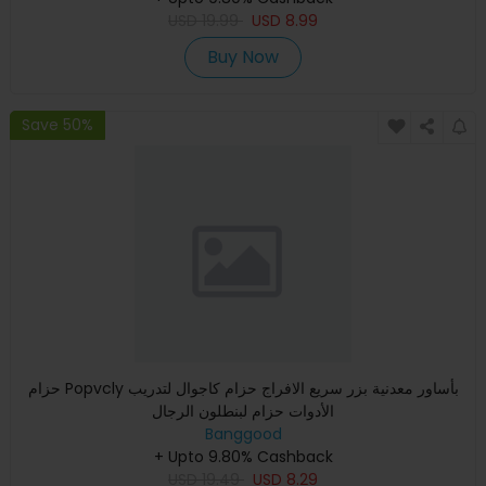
USD
19.99
USD
8.99
Buy Now
Save 50%
حزام Popvcly بأساور معدنية بزر سريع الافراج حزام كاجوال لتدريب
الأدوات حزام لبنطلون الرجال
Banggood
+ Upto 9.80% Cashback
USD
19.49
USD
8.29