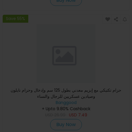
Buy Now
Save 55%
حزام تكتيكي مع إبزيم معدني بطول 125 سم وإدخال وحزام نايلون
وصيادين عسكريين للرجال والنساء
Banggood
+ Upto 9.80% Cashback
USD
26.99
USD
7.49
Buy Now