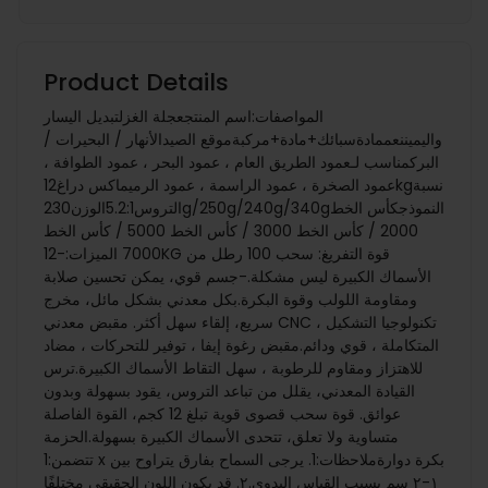
Product Details
المواصفات:اسم المنتجعجلة الغزلتبديل اليسار
واليميننعممادةسبائك+مادة+مركبةموقع الصيدالأنهار / البحيرات /
البركمناسب لـعمود الطريق العام ، عمود البحر ، عمود الطوافة ،
عمود الصخرة ، عمود الراسمة ، عمود الرميماكس دراغ12kgنسبة
التروس5.2:1الوزن230g/250g/240g/340gالنموذجكأس الخط
2000 / كأس الخط 3000 / كأس الخط 5000 / كأس الخط
7000 الميزات:-12KG قوة التفريغ: سحب 100 رطل من
الأسماك الكبيرة ليس مشكلة.-جسم قوي، يمكن تحسين صلابة
ومقاومة اللولب وقوة البكرة.بكل معدني بشكل مائل، مخرج
سريع، إلقاء سهل أكثر. مقبض معدني CNC ، تكنولوجيا التشكيل
المتكاملة ، قوي ودائم.مقبض رغوة إيفا ، توفير للتحركات ، مضاد
للاهتزاز ومقاوم للرطوبة ، سهل التقاط الأسماك الكبيرة.ترس
القيادة المعدني، يقلل من تباعد التروس، يقود بسهولة وبدون
عوائق. قوة سحب قصوى قوية تبلغ 12 كجم، القوة الفاصلة
متساوية ولا تعلق، تتحدى الأسماك الكبيرة بسهولة.الحزمة
تتضمن:1 x بكرة دوارةملاحظات:1. يرجى السماح بفارق يتراوح بين
١-٢ سم بسبب القياس اليدوي.٢. قد يكون اللون الحقيقي مختلفًا