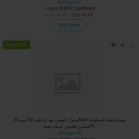
Banggood
+ Upto 9.80% Cashback
USD
94.49
USD
48.66
Buy Now
Save 20%
محول الغوص مع خرطوم 50 سم 30MAP صمام تعبئة أسطوانة
الأكسجين للغوص صمام تعبئة.
Banggood