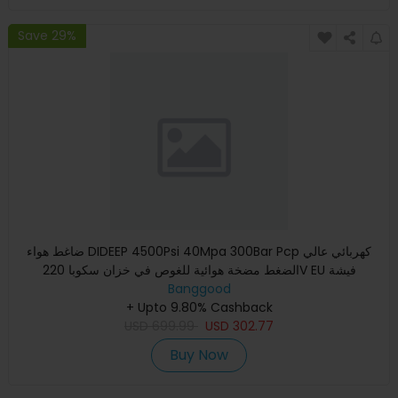
Save 29%
ضاغط هواء DIDEEP 4500Psi 40Mpa 300Bar Pcp كهربائي عالي
الضغط مضخة هوائية للغوص في خزان سكوبا 220V EU فيشة
Banggood
+ Upto 9.80% Cashback
USD
699.99
USD
302.77
Buy Now