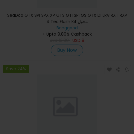
SeaDoo GTX SPI SPX XP GTS GTI SPI GS GTX DI LRV RXT RXP
4 Tec Flush Kit محول
Banggood
+ Upto 9.80% Cashback
USD
13.90
USD
8
Buy Now
Save 24%