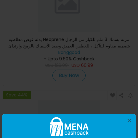
بدلة غوص مطاطية Neoprene مرنة بسمك 3 ملم للكبار من الرجال
بتصميم مقاوم للتآكل ، للغطس العميق وصيد الأسماك بالرمح وارتدائ
Banggood
+ Upto 9.80% Cashback
USD
129.99
USD
60.99
Buy Now
Save 44%
×