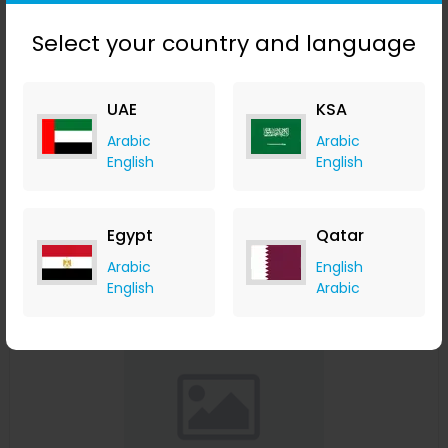
Select your country and language
3 قطع / مجموعة قبعة وقفازات نسائية ورجالية لفصل الشتاء قبعة
UAE
KSA
منسوجة دافئة قبعة التزلج على الجليد مع قلنسوة وقفازات الشاشة
Arabic
Arabic
Banggood
English
English
+ Upto 9.80% Cashback
USD
29
USD
19.46
Buy Now
Egypt
Qatar
Arabic
English
Save 50%
English
Arabic