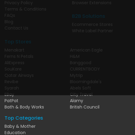
Privacy Policy
Browser Extensions
Terms & Conditions
FAQs
B2B Solutions
Blog
Ecommerce Stores
Contact Us
White Label Partner
Top Stores
Menakart
American Eagle
Ferns N Petals
H&M
AliExpress
Banggood
SouKare
CURRENTBODY
Qatar Airways
Mytrip
Revibe
Bloomingdale's
Syarah
Abels Soft
EBay
City Travel
PatPat
Alamy
Bath & Body Works
British Council
Top Categories
Baby & Mother
Education