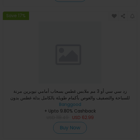
Save 17%
زد سي سي أو 3 مم ملابس غطس بسحاب أمامي نيوبرين مرنة
للسباحة والتصفيف والغوص بأكمام طويلة بالكامل بدلة غطس بدون
أكمام ريا
Banggood
+ Upto 9.80% Cashback
USD
118.49
USD
62.99
Buy Now