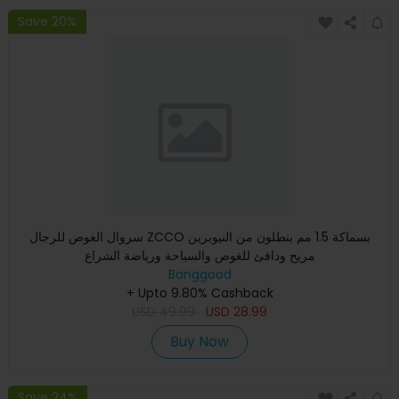
Save 20%
سروال الغوص للرجال ZCCO بسماكة 1.5 مم بنطلون من النيوبرين
مريح ودافئ للغوص والسباحة ورياضة الشراع
Banggood
+ Upto 9.80% Cashback
USD
49.99
USD
28.99
Buy Now
Save 24%