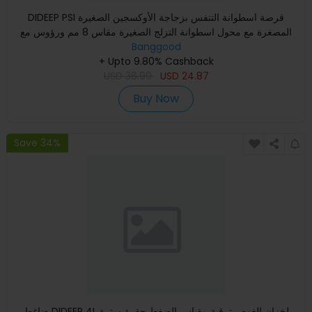
DIDEEP PSI قرصة اسطوانة التنفس بزجاجة الأوكسجين الصغيرة
المصغرة مع محول اسطوانة التزلج الصغيرة مقاس 8 مم ورؤوس مع
حزام ا
Banggood
+ Upto 9.80% Cashback
USD
36.99
USD
24.87
Buy Now
Save 34%
ضاغط DIDEEP 4L لخزان الغوص ترقية مقياس الضغط حقيبة سترة