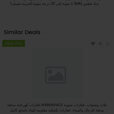
مئوية إلى 20 درجة مئوية.الحزمة تشمل:1 x 3MM بدلة غطس
Similar Deals
Save 34%
قفازات كهربائية مدفئة WARMSPACE بثلاث وضعيات، قفازات شتوية
مدفئة للرجال والنساء، قفازات تكتيكية مقاومة للماء بأصابع كامل