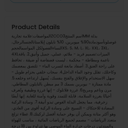
Product Details
المواصفات:علامة تجاريةZCCOاسم المنتج3MM بدلة
غوصلونأسودمادة90% ميوبرين، 10% نايلون إيلاستانالجنسالرجال،
النساءالفصولكل المواسمالحجمXS، S، M، L، XL، XXL، 3XL،
4XLالميزات:تصميم فريد - ملائم، عملي، جميل وأنيق.2. ياقة
ناعمة ومطاطة - محكمة ، ليست فضفاضة أو ضيقة ، تحافظ
على راحة العنق.3. أصفاد مانعة لتسرب الماء - تلتصق بمعصمك
وكاحلك، تقلل وجود الماء الداخل4. سحاب خلفي بحزام طويل -
سهل الاستخدام والإغلاق والفتح بنفسك، يُسهل ارتداءه وخلعه.5.
مادة ممتازة - نيوبرين بسمك 3 مم مبطن بالنايلون المطاطي،
مرن وناعم ومريح6. غرزة فلاتلوك - إنها غرزة وظيفية وتُعرف
أحيانًا بغرزة السلامة، قابلة للتمدد وقوية وآمنة للغاية. إنها أيضًا
زخرفية، مما يجعل البدلة الغوص تبدو أنيقة.7. وسادة الركبة
المضادة للاحتكاك - النسيج على وسادة الركبة أقوى من العادي،
وهو أكثر متانة ويمكن أن يوفر حماية أفضل لركبتك.8. غطاء تزلج
متعدد الرياضات - مصمم لجميع الرياضات المائية ، مناسب للهواة
والمبتدئين. درجات حرارة الماء الموصى بها تتراوح بين 18 درجة