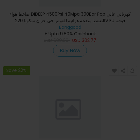
ضاغط هواء DIDEEP 4500Psi 40Mpa 300Bar Pcp كهربائي عالي
الضغط مضخة هوائية للغوص في خزان سكوبا 220V EU فيشة
Banggood
+ Upto 9.80% Cashback
USD
699.99
USD
302.77
Buy Now
Save 22%