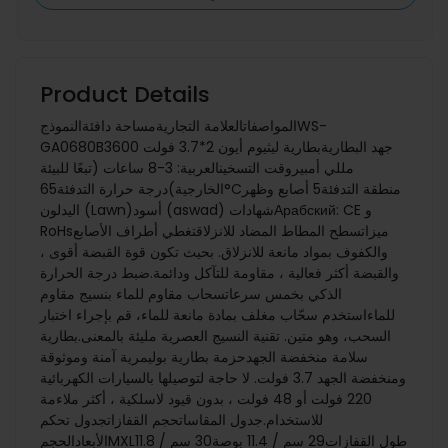
Product Details
المواصفاتالعلامة التجاريةمساحة دافئةالنموذجWS-
GA0680Bجهد البطاريةبطارية ليثيوم أيون 2*3.7 فولت 3600
مللي أمبيروقت التسخينالعربية: 3-8 ساعات (تبعًا للبيئة
الخارجية)درجة حرارة التدفئة65°Cمنطقة التدفئة5 أصابع وظهر
اليدلون (Lawn)أسود (aswad) شهاداتАрабский: CE و
RoHsميزاتسطح المطاط المضاد للانزلاقتغطي أطراف الأصابع
والكفوف بمواد مانعة للانزلاق. بحيث تكون قوة القبضة أقوى ،
والقبضة أكثر فعالية ، مقاومة للتآكل ودائمة.ضبط درجة الحرارة
الذكي بخمس سرعاتسحاب مقاوم للماء بنسيج مقاوم
للماءاستخدم سحّاب مغلف بمادة مانعة للماء، قم بإجراء اختبار
السحب، وهو متين. تقنية النسيج العصرية مليئة بالمعنى.بطارية
سلامة منخفضة الجهدحزمة بطارية بوليمرية آمنة وموثوقة
ومنخفضة الجهد 3.7 فولت. لا حاجة لتوصيلها بالسيارات الكهربائية
220 فولت أو 48 فولت ، بدون قيود لاسلكية ، أكثر ملاءمة
للاستخدام.جدول المقاساتحجم القفازاتجدول تحكم
الأبعادالحجمMXLطول القفازات29 سم / 11.4 بوصة30 سم / 11.8