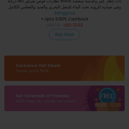
نظارات غوص بعرض 180 درجة WAVE ذات إطار كبير وعدسة منعشة
وغير ضبابية للرؤية تحت الماء للتنقل البحري والصيد والغطس الكامل
Banggood
+ Upto 9.80% Cashback
USD
59
USD
33.63
Buy Now