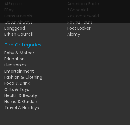
AliExpress
American Eagle
EBay
ZChocolat
Ferns N Petals
Yas Waterworld
Qatar Airways
Rayna Tours
Banggood
Foot Locker
British Council
Alamy
Top Categories
Baby & Mother
Education
Electronics
Entertainment
Fashion & Clothing
Food & Drink
Gifts & Toys
Health & Beauty
Home & Garden
Travel & Holidays