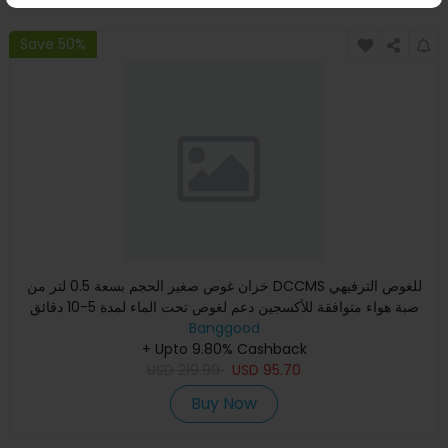
Save 50%
خزان غوص صغير الحجم بسعة 0.5 لتر من DCCMS للغوص الترفيهي
صبة هواء متوافقة للأكسجين دعم لغوص تحت الماء لمدة 5-10 دقائق
Banggood
+ Upto 9.80% Cashback
USD
219.99
USD
95.70
Buy Now