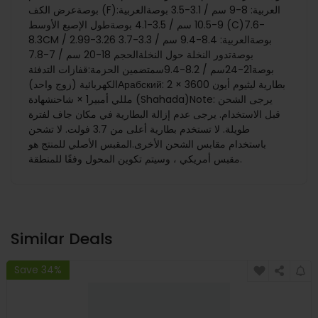
بوصةعرض الكف (F)العربية: 8-9 سم / 3.1-3.5 بوصةالعربية:
9-10.5 سم / 3.5-4.1 بوصةطول الإصبع الأوسط (C)7.6-
8.3CM / 2.99-3.26 بوصةالعربية: 8.4-9.4 سم / 3.3-3.7
بوصةتدور النخلة حول النخلةالحجم 18-20 سم / 7-7.8
بوصة21-24سم / 8.2-9.4سمتضمين الحزمة:قفازات التدفئة
الكهربائية (زوج واحد)Арабский: 2 × بطارية ليثيوم أيون 3600
مللي أمبير1 × شاحنشهادة (Shahada)Note: يرجى الشحن
قبل الاستخدام. يرجى عدم إزالة البطارية في مكان جاف لفترة
طويلة. لا تستخدم بطارية أعلى من 3.7 فولت. لا تشحن
باستخدام مقابس الشحن الأخرى.المقبس الأصلي للمنتج هو
مقبس أمريكي ، وسيتم تكوين المحول وفقًا للمنطقة.
Similar Deals
Save 34%