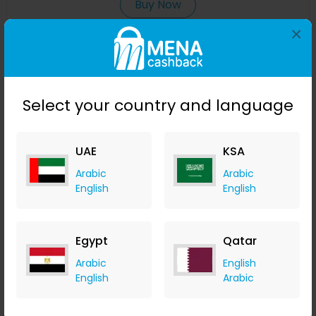
Buy Now
×
Save 44%
Select your country and language
UAE
KSA
Arabic
Arabic
English
English
3 قطع / مجموعة قبعة وقفازات نسائية ورجالية لفصل الشتاء قبعة
منسوجة دافئة قبعة التزلج على الجليد مع قلنسوة وقفازات الشاشة
Egypt
Qatar
Banggood
Arabic
English
+ Upto 9.80% Cashback
English
Arabic
USD
29
USD
19.46
Buy Now