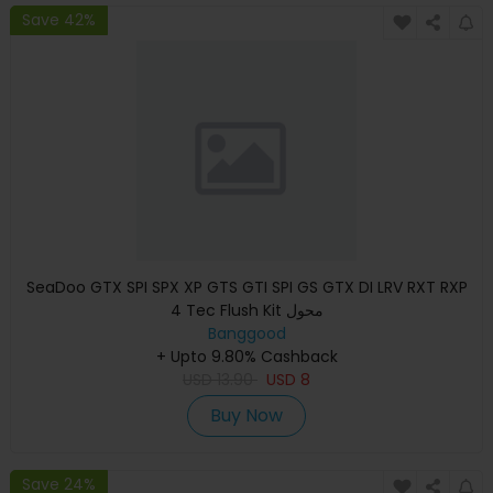
Save 42%
SeaDoo GTX SPI SPX XP GTS GTI SPI GS GTX DI LRV RXT RXP
4 Tec Flush Kit محول
Banggood
+ Upto 9.80% Cashback
USD
13.90
USD
8
Buy Now
Save 24%