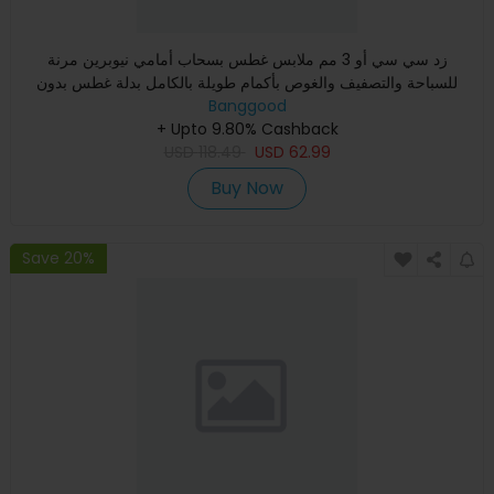
زد سي سي أو 3 مم ملابس غطس بسحاب أمامي نيوبرين مرنة
للسباحة والتصفيف والغوص بأكمام طويلة بالكامل بدلة غطس بدون
أكمام ريا
Banggood
+ Upto 9.80% Cashback
USD
118.49
USD
62.99
Buy Now
Save 20%