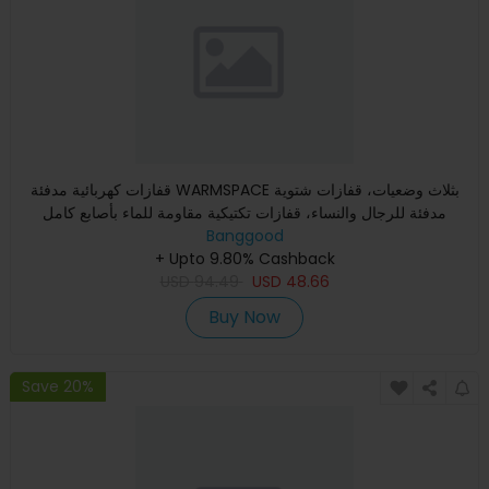
قفازات كهربائية مدفئة WARMSPACE بثلاث وضعيات، قفازات شتوية
مدفئة للرجال والنساء، قفازات تكتيكية مقاومة للماء بأصابع كامل
Banggood
+ Upto 9.80% Cashback
USD
94.49
USD
48.66
Buy Now
Save 20%