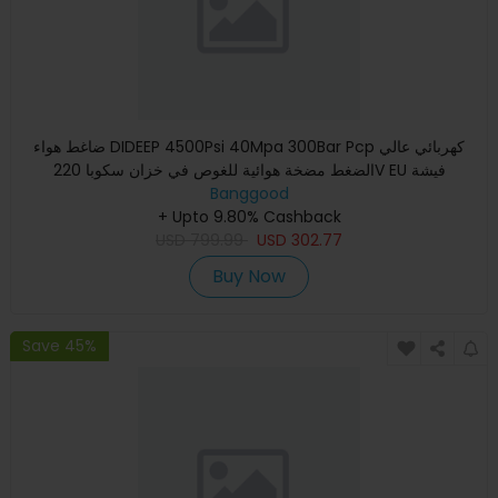
ضاغط هواء DIDEEP 4500Psi 40Mpa 300Bar Pcp كهربائي عالي
الضغط مضخة هوائية للغوص في خزان سكوبا 220V EU فيشة
Banggood
+ Upto 9.80% Cashback
USD
799.99
USD
302.77
Buy Now
Save 45%