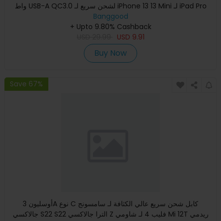
واط USB-A QC3.0 لشحن سريع لـ iPhone 13 13 Mini لـ iPad Pro
Banggood
2021 لـ
+ Upto 9.80% Cashback
USD
29.99
USD
9.91
Buy Now
Save 67%
أوسليون 3A نوع C كابل شحن سريع عالي الكثافة لـ سامسونج
جالاكسي S22 S22 الترا جالاكسي Z فليب 4 لـ شاومي Mi 12T ريدمي