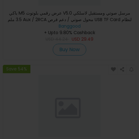
باكي M5 عرض رقمي بلوتوث V5.0 مرسل صوتي ومستقبل لاسلكي
3.5 ملم Aux / 2RCA محول صوتي / دعم قرص USB TF Card لنظام
Banggood
التلفزيون
+ Upto 9.80% Cashback
USD
44.24
USD
29.49
Buy Now
Save 54%