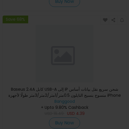
Buy Now
Save 68%
Baseus 2.4A كابل USB-A إلى iP شحن سريع نقل بيانات أساس
منسوج بنسيج النايلون 0.5متر/1متر/2متر/3متر طولًا لأجهزة iPhone
Banggood
14
+ Upto 9.80% Cashback
USD
16.49
USD
4.39
Buy Now