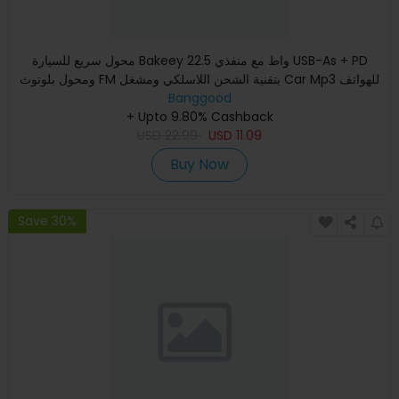
محول سريع للسيارة Bakeey 22.5 واط مع منفذي USB-As + PD
ومحول بلوتوث FM بتقنية الشحن اللاسلكي ومشغل Car Mp3 للهواتف
Banggood
المحم
+ Upto 9.80% Cashback
USD
22.99
USD
11.09
Buy Now
Save 30%