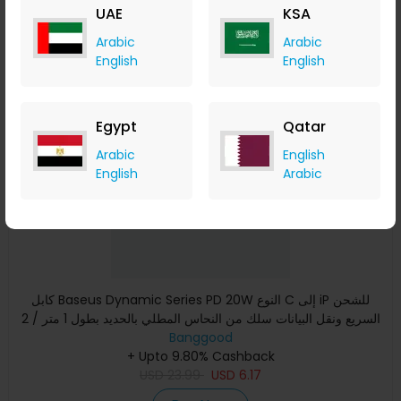
UAE
KSA
Buy Now
Arabic
Arabic
English
English
Save 63%
Egypt
Qatar
Arabic
English
English
Arabic
كابل Baseus Dynamic Series PD 20W النوع C إلى iP للشحن
السريع ونقل البيانات سلك من النحاس المطلي بالحديد بطول 1 متر / 2
Banggood
+ Upto 9.80% Cashback
USD
23.99
USD
6.17