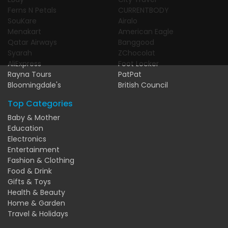
Ferns N Petals
CURRENTBODY
SouKare
Airalo
Menakart
American Eagle
Qatar Airways
Banggood
Syarah
ZChocolat
AliExpress
Foot Locker
Rayna Tours
PatPat
Bloomingdale's
British Council
Top Categories
Baby & Mother
Education
Electronics
Entertainment
Fashion & Clothing
Food & Drink
Gifts & Toys
Health & Beauty
Home & Garden
Travel & Holidays