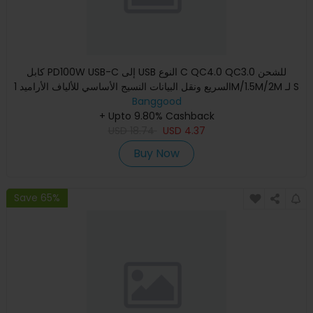
كابل PD100W USB-C إلى USB النوع C QC4.0 QC3.0 للشحن
السريع ونقل البيانات النسيج الأساسي للألياف الأراميد 1M/1.5M/2M لـ S
Banggood
+ Upto 9.80% Cashback
USD
18.74
USD
4.37
Buy Now
Save 65%