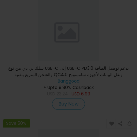
سلك بي دي من نوع USB-C إلى USB-C PD3.0 يدعم توصيل الطاقة
والشحن السريع بتقنية QC4.0 ونقل البيانات لأجهزة سامسونج
Banggood
جالاكسي
+ Upto 9.80% Cashback
USD
23.24
USD
6.99
Buy Now
Save 50%