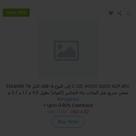
Save 69%
ESSAGER 7A كابل USB-A إلى النوع C QC VOOC IQOO SCP AFC
شحن سريع نقل البيانات بناء النحاس (النواة) بطول 0.5 م / 1 م / 2 م
Banggood
+ Upto 9.80% Cashback
USD
17.24
USD
4.52
Buy Now