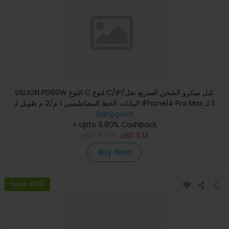
USLION PD60W النوع C لنوع C/iP/كبل ميكرو الشحن السريع نقل
البيانات الخط المغناطيسي 1 م/2 م طويل لـ iPhone14 Pro Max لـ S
Banggood
+ Upto 9.80% Cashback
USD
15.74
USD
5.13
Buy Now
Save 68%