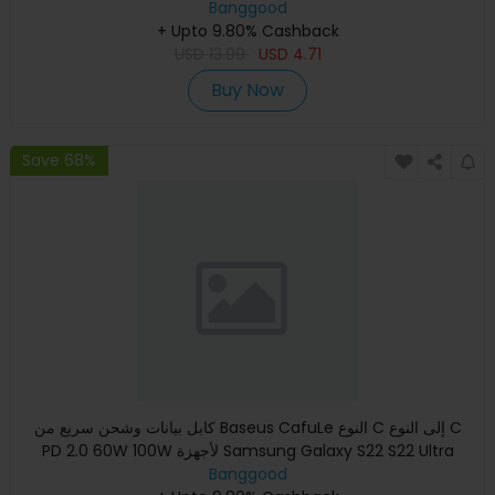
Banggood
نوت
+ Upto 9.80% Cashback
USD
13.99
USD
4.71
Buy Now
Save 68%
كابل بيانات وشحن سريع من Baseus CafuLe النوع C إلى النوع C
PD 2.0 60W 100W لأجهزة Samsung Galaxy S22 S22 Ultra
Banggood
Galaxy Z