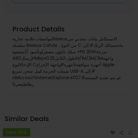
Product Details
مواصفات:علامة تجاريةBaseusالاسمكابل بيانات معدني من
سلسلة Baseus Cafule ، من النوع C إلى iPمادةسبائك الزنك
+ سلك نايلون مضفرلونأسود /أبيضقوةPD 20Wسرعة
الإرسال480Mbpsطول الكابل0.25M/1M/2M/3Mواجهة
الإدخالالنوع Cواجهة الإخراجiPأجهزة متوافقةلأجهزة Apple
شملت الحزمة:كيبل شحن سريع USB-A إلى iP
x1MicrosoftInternetExplorer402لم يتم تحديد المستند7.8
رطلطبيعي0
Similar Deals
Save 66%