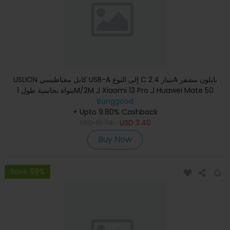
USLION كابل مغناطيسي USB-A إلى النوع C بتيار 2.4A نايلون مضفر
بنواة نحاسية طول 1M/2M لـ Xiaomi 13 Pro لـ Huawei Mate 50
Banggood
+ Upto 9.80% Cashback
USD
18.74
USD
3.40
Buy Now
Save 69%