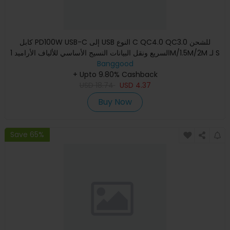
كابل PD100W USB-C إلى USB النوع C QC4.0 QC3.0 للشحن
السريع ونقل البيانات النسيج الأساسي للألياف الأراميد 1M/1.5M/2M لـ S
Banggood
+ Upto 9.80% Cashback
USD
18.74
USD
4.37
Buy Now
Save 65%