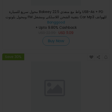
محول سريع للسيارة Bakeey 22.5 واط مع منفذي USB-As + PD
ومحول بلوتوث FM بتقنية الشحن اللاسلكي ومشغل Car Mp3 للهواتف
Banggood
المحم
+ Upto 9.80% Cashback
USD
22.99
USD
11.09
Buy Now
Save 30%