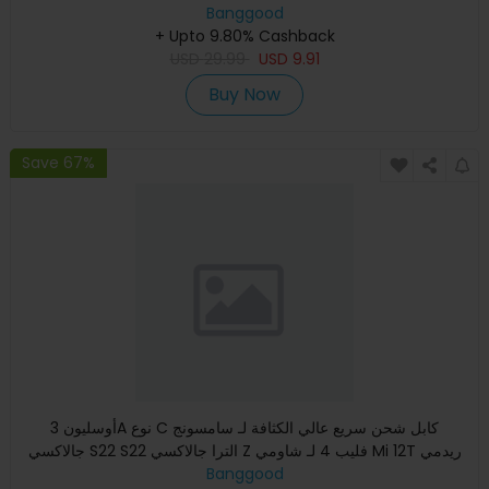
Banggood
2021 لـ
+ Upto 9.80% Cashback
USD
29.99
USD
9.91
Buy Now
Save 67%
أوسليون 3A نوع C كابل شحن سريع عالي الكثافة لـ سامسونج
جالاكسي S22 S22 الترا جالاكسي Z فليب 4 لـ شاومي Mi 12T ريدمي
Banggood
نوت