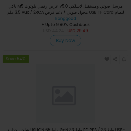
باكي M5 عرض رقمي بلوتوث V5.0 مرسل صوتي ومستقبل لاسلكي
3.5 ملم Aux / 2RCA محول صوتي / دعم قرص USB TF Card لنظام
Banggood
التلفزيون
+ Upto 9.80% Cashback
USD
44.24
USD
29.49
Buy Now
Save 54%
شاحن جداري USLION 65 واط GaN 33 واط PD PPS / 33 واط USB-