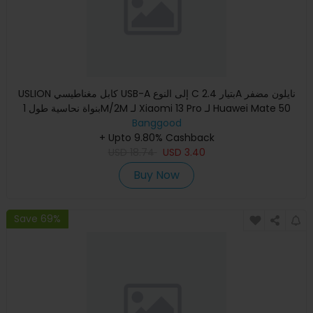
USLION كابل مغناطيسي USB-A إلى النوع C بتيار 2.4A نايلون مضفر
بنواة نحاسية طول 1M/2M لـ Xiaomi 13 Pro لـ Huawei Mate 50
Banggood
+ Upto 9.80% Cashback
USD
18.74
USD
3.40
Buy Now
Save 69%