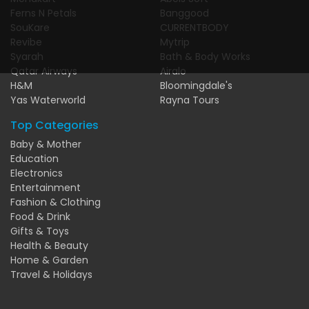
Ferns N Petals
Banggood
SouKare
CURRENTBODY
Revibe
Mytrip
Syarah
Bath & Body Works
Qatar Airways
Airalo
H&M
Bloomingdale's
Yas Waterworld
Rayna Tours
Top Categories
Baby & Mother
Education
Electronics
Entertainment
Fashion & Clothing
Food & Drink
Gifts & Toys
Health & Beauty
Home & Garden
Travel & Holidays