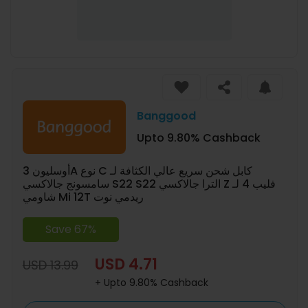
Banggood
Upto 9.80% Cashback
أوسليون 3A نوع C كابل شحن سريع عالي الكثافة لـ
سامسونج جالاكسي S22 S22 الترا جالاكسي Z فليب 4 لـ
شاومي Mi 12T ريدمي نوت
Save 67%
USD 4.71
USD 13.99
+ Upto 9.80% Cashback