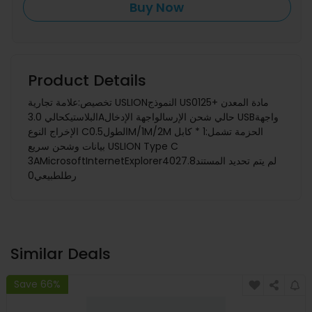
Buy Now
Product Details
تخصيص:علامة تجارية USLIONالنموذج US0125مادة المعدن +
البلاستيكحالي 3.0Aحالي شحن الإرسالواجهة الإدخال USBواجهة
الإخراج النوع Cالطول0.5M/1M/2M الحزمة تشمل:1 * كابل
بيانات وشحن سريع USLION Type C
3AMicrosoftInternetExplorer402لم يتم تحديد المستند7.8
رطلطبيعي0
Similar Deals
Save 66%