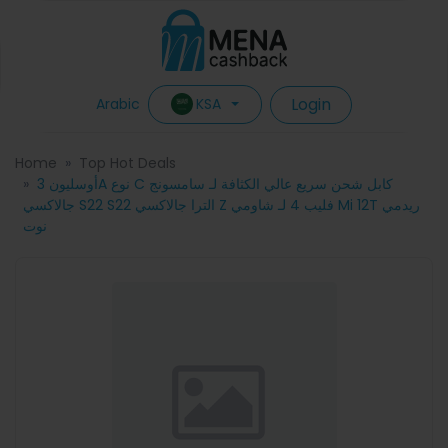
Login
KSA
Arabic
Home
Top Hot Deals
أوسليون 3A نوع C كابل شحن سريع عالي الكثافة لـ سامسونج
جالاكسي S22 S22 الترا جالاكسي Z فليب 4 لـ شاومي Mi 12T ريدمي
نوت