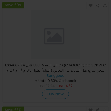
Save 69%
ESSAGER 7A كابل USB-A إلى النوع C QC VOOC IQOO SCP AFC
شحن سريع نقل البيانات بناء النحاس (النواة) بطول 0.5 م / 1 م / 2 م
Banggood
+ Upto 9.80% Cashback
USD
17.24
USD
4.52
Buy Now
Save 65%