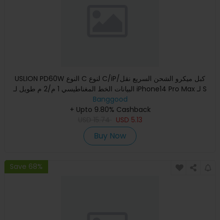
USLION PD60W النوع C لنوع C/iP/كبل ميكرو الشحن السريع نقل
البيانات الخط المغناطيسي 1 م/2 م طويل لـ iPhone14 Pro Max لـ S
Banggood
+ Upto 9.80% Cashback
USD
15.74
USD
5.13
Buy Now
Save 68%