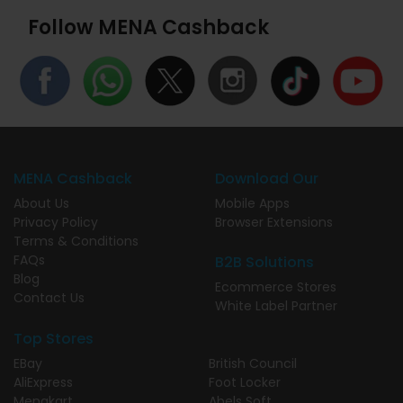
Follow MENA Cashback
MENA Cashback
Download Our
About Us
Mobile Apps
Privacy Policy
Browser Extensions
Terms & Conditions
FAQs
B2B Solutions
Blog
Ecommerce Stores
Contact Us
White Label Partner
Top Stores
EBay
British Council
AliExpress
Foot Locker
Menakart
Abels Soft