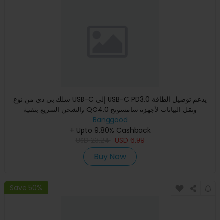
سلك بي دي من نوع USB-C إلى USB-C PD3.0 يدعم توصيل الطاقة
والشحن السريع بتقنية QC4.0 ونقل البيانات لأجهزة سامسونج
Banggood
جالاكسي
+ Upto 9.80% Cashback
USD
23.24
USD
6.99
Buy Now
Save 50%