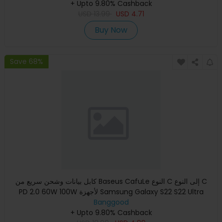
+ Upto 9.80% Cashback
USD
13.99
USD
4.71
Buy Now
Save 68%
كابل بيانات وشحن سريع من Baseus CafuLe النوع C إلى النوع C
PD 2.0 60W 100W لأجهزة Samsung Galaxy S22 S22 Ultra
Banggood
Galaxy Z
+ Upto 9.80% Cashback