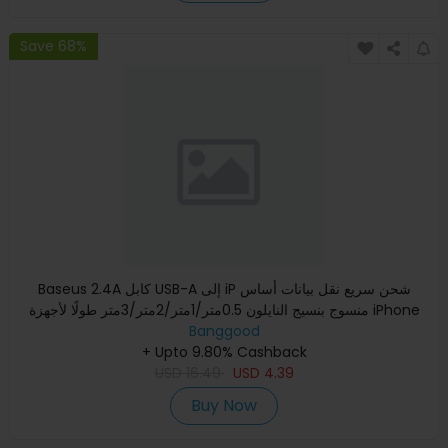
Save 68%
Baseus 2.4A كابل USB-A إلى iP شحن سريع نقل بيانات أساس
منسوج بنسيج النايلون 0.5متر/1متر/2متر/3متر طولًا لأجهزة iPhone
Banggood
14
+ Upto 9.80% Cashback
USD
16.49
USD
4.39
Buy Now