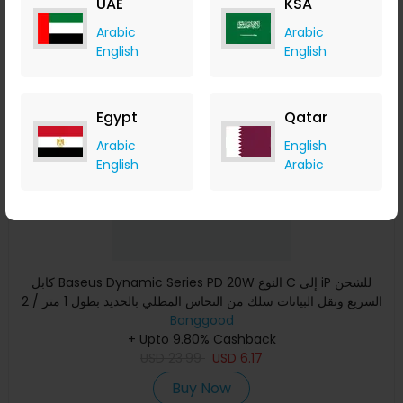
UAE
KSA
Buy Now
Arabic
Arabic
English
English
Save 63%
Egypt
Qatar
Arabic
English
English
Arabic
كابل Baseus Dynamic Series PD 20W النوع C إلى iP للشحن
السريع ونقل البيانات سلك من النحاس المطلي بالحديد بطول 1 متر / 2
Banggood
+ Upto 9.80% Cashback
USD
23.99
USD
6.17
Buy Now