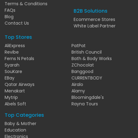
Terms & Conditions
FAQs
B2B Solutions
Blog
Ecommerce Stores
Contact Us
White Label Partner
Top Stores
AliExpress
PatPat
Revibe
British Council
Ferns N Petals
Bath & Body Works
Syarah
ZChocolat
SouKare
Banggood
EBay
CURRENTBODY
Qatar Airways
Airalo
Menakart
Alamy
Mytrip
Bloomingdale's
Abels Soft
Rayna Tours
Top Categories
Baby & Mother
Education
Electronics