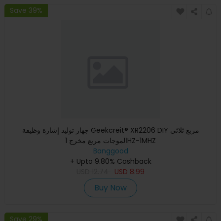
Save 39%
جهاز توليد إشارة وظيفة Geekcreit® XR2206 DIY مربع ثلاثي
الموجات مربع مخرج 1HZ-1MHZ
Banggood
+ Upto 9.80% Cashback
USD
12.74
USD
8.99
Buy Now
Save 29%