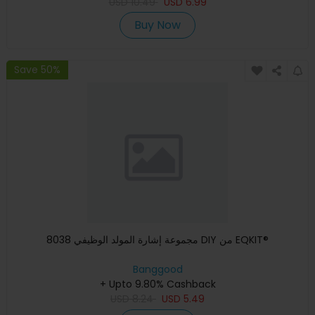
USD
10.49
USD
6.99
Buy Now
Save 50%
مجموعة إشارة المولد الوظيفي 8038 DIY من EQKIT®
Banggood
+ Upto 9.80% Cashback
USD
8.24
USD
5.49