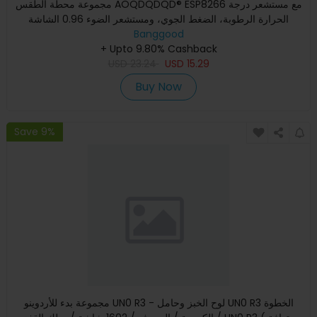
مجموعة محطة الطقس AOQDQDQD® ESP8266 مع مستشعر درجة
الحرارة الرطوبة، الضغط الجوي، ومستشعر الضوء 0.96 الشاشة
Banggood
لواجهة برمجة
+ Upto 9.80% Cashback
USD
23.24
USD
15.29
Buy Now
Save 9%
مجموعة بدء للأردوينو UN0 R3 - لوح الخبز وحامل UN0 R3 الخطوة