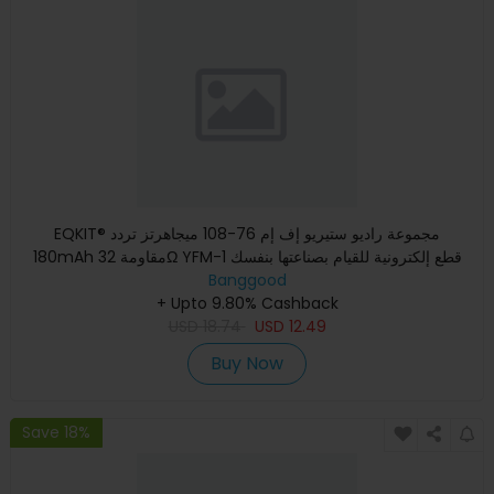
EQKIT® مجموعة راديو ستيريو إف إم 76-108 ميجاهرتز تردد
180mAh مقاومة 32Ω YFM-1 قطع إلكترونية للقيام بصناعتها بنفسك
Banggood
+ Upto 9.80% Cashback
USD
18.74
USD
12.49
Buy Now
Save 18%