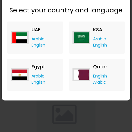
Select your country and language
مجموعة لايت كيوب LED بلون أزرق 4X4X4 مجموعة DIY LED 3D لـ
UAE
KSA
أردوينو الإلكترونيات الذكية مجموعة الكيوب LED
Banggood
Arabic
Arabic
+ Upto 9.80% Cashback
English
English
USD
13.49
USD
8.99
Buy Now
Egypt
Qatar
Arabic
English
Save 33%
English
Arabic