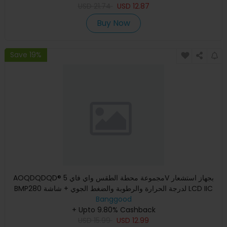
USD
21.74
USD
12.87
Buy Now
Save 19%
AOQDQDQD® مجموعة محطة الطقس واي فاي 5V بجهاز استشعار
BMP280 لدرجة الحرارة والرطوبة والضغط الجوي + شاشة LCD IIC
Banggood
OLED 0.96
+ Upto 9.80% Cashback
USD
15.99
USD
12.99