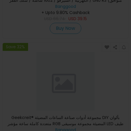
الكهربية / السيرفو / 1602 شاشة / سلك القفز / UN0 R3 (متوافق
Banggood
+ Upto 9.80% Cashback
USD
66.74
USD
39.15
Buy Now
Save 32%
Geekcreit® مجموعة أدوات صناعة الساعات المضيئة DIY بألوان
متعددة كاملة ساعة مؤشر RGB المضيئة مجموعة موسيقى LED طيف
Banggood