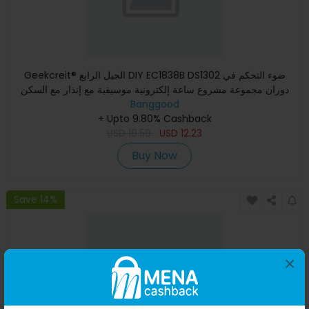
Geekcreit® الجيل الرابع DIY EC1838B DS1302 ضوء التحكم في
دوران مجموعة مشروع ساعة إلكترونية موسيقية مع إنذار مع السكن
Banggood
+ Upto 9.80% Cashback
USD
19.59
USD
12.23
Buy Now
Save 14%
×