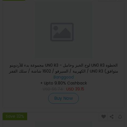
مجموعة بدء للأردوينو UN0 R3 - لوح الخبز وحامل UN0 R3 الخطوة
الكهربية / السيرفو / 1602 شاشة / سلك القفز / UN0 R3 (متوافق
Banggood
+ Upto 9.80% Cashback
USD
66.74
USD
39.15
Buy Now
Save 32%