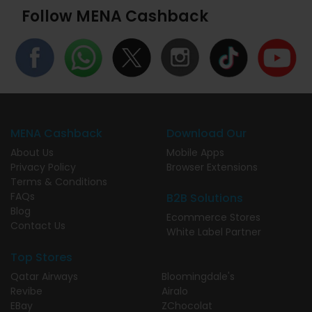
Follow MENA Cashback
MENA Cashback
Download Our
About Us
Mobile Apps
Privacy Policy
Browser Extensions
Terms & Conditions
FAQs
B2B Solutions
Blog
Ecommerce Stores
Contact Us
White Label Partner
Top Stores
Qatar Airways
Bloomingdale's
Revibe
Airalo
EBay
ZChocolat