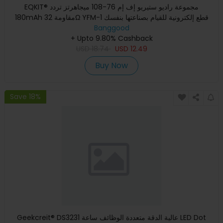
EQKIT® مجموعة راديو ستيريو إف إم 76-108 ميجاهرتز تردد
180mAh مقاومة 32Ω YFM-1 قطع إلكترونية للقيام بصناعتها بنفسك
Banggood
+ Upto 9.80% Cashback
USD
18.74
USD
12.49
Buy Now
Save 18%
Geekcreit® DS3231 عالية الدقة متعددة الوظائف ساعة LED Dot