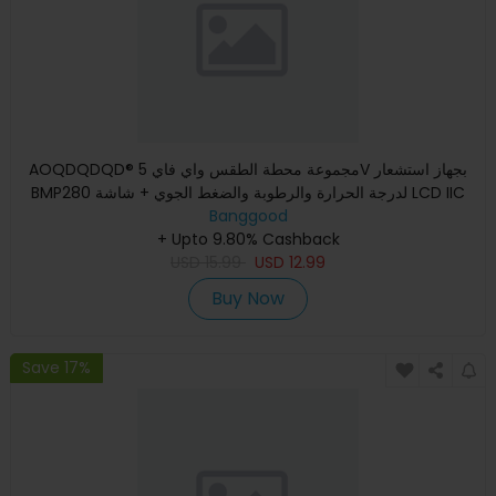
AOQDQDQD® مجموعة محطة الطقس واي فاي 5V بجهاز استشعار
BMP280 لدرجة الحرارة والرطوبة والضغط الجوي + شاشة LCD IIC
Banggood
OLED 0.96
+ Upto 9.80% Cashback
USD
15.99
USD
12.99
Buy Now
Save 17%