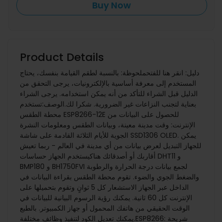
Buy Now
Product Details
دليل: انقر هنا للفتحملحوظة: بالنسبة لطقم القيامة بنفسك، يحتاج
المستخدم إلى معرفة أساسية بالإلكترونيات، يرجى التحقق من
الدليل قبل الشراء للتأكد من أنه يمكن استخدامه. يرجى الشراء
بعناية لتجنب النزاعات غير الضرورية. شكرا لك.الوصف:تستخدم
محطة الطقس ESP8266-12E للحصول على البيانات من
الإنترنت: وقت مدينة معينة، وبيانات الطقس ومعلومات النشرة
الجوية للأيام الثلاثة القادمة على شاشة SSD1306 OLED. يمكن
للجهاز التبديل لعرض بيانات من أي مدينة في العالم - ربما تعيش
أقاربك أو أصدقائك هناكيستخدم الجهاز حساسات DHT11 و
BMP180 و BH1750FVI لجمع بيانات درجة الحرارة والرطوبة
والضغط الجوي والضوء. تقوم محطة الطقس بقراءة البيانات في
الداخل عبر الجهاز الاستشعار كل 5 ثوانٍ وتقوم بتحميلها على
الإنترنت كل 60 ثانية. يمكنك رؤية الرسوم البيانية للبيانات في
الوقت الحقيقي من هاتفك المحمول أو جهاز الكمبيوتر. بالطبع
يمكنك تعديل الكود لتنفيذ وظائف مختلفة.ESP8266: شريحة