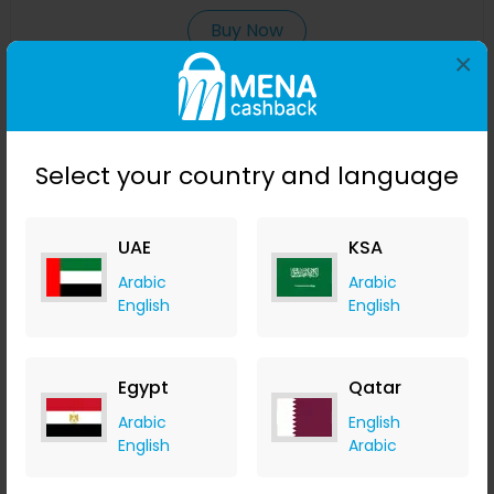
Buy Now
×
Save 14%
Select your country and language
UAE
KSA
Arabic
Arabic
English
English
مجموعة لايت كيوب LED بلون أزرق 4X4X4 مجموعة DIY LED 3D لـ
Egypt
Qatar
أردوينو الإلكترونيات الذكية مجموعة الكيوب LED
Banggood
Arabic
English
+ Upto 9.80% Cashback
English
Arabic
USD
13.49
USD
8.99