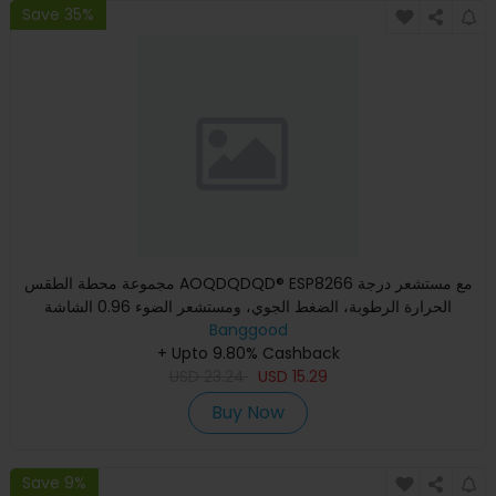
Save 35%
مجموعة محطة الطقس AOQDQDQD® ESP8266 مع مستشعر درجة
الحرارة الرطوبة، الضغط الجوي، ومستشعر الضوء 0.96 الشاشة
Banggood
لواجهة برمجة
+ Upto 9.80% Cashback
USD
23.24
USD
15.29
Buy Now
Save 9%