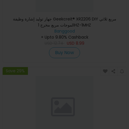
جهاز توليد إشارة وظيفة Geekcreit® XR2206 DIY مربع ثلاثي
الموجات مربع مخرج 1HZ-1MHZ
Banggood
+ Upto 9.80% Cashback
USD
12.74
USD
8.99
Buy Now
Save 29%