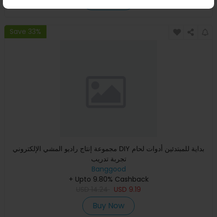
Buy Now
Save 33%
مجموعة إنتاج راديو المشي الإلكتروني DIY بداية للمبتدئين أدوات لحام
تجربة تدريب
Banggood
+ Upto 9.80% Cashback
USD
14.24
USD
9.19
Buy Now