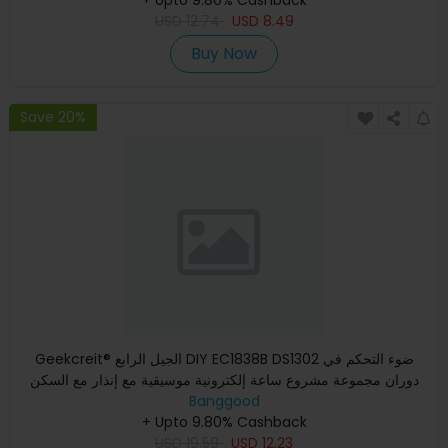
USD
12.74
USD
8.49
Buy Now
Save 20%
Geekcreit® الجيل الرابع DIY EC1838B DS1302 ضوء التحكم في
دوران مجموعة مشروع ساعة إلكترونية موسيقية مع إنذار مع السكن
Banggood
+ Upto 9.80% Cashback
USD
19.59
USD
12.23