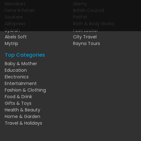
Menakart
Alamy
Ferns N Petals
British Council
SouKare
PatPat
AliExpress
Bath & Body Works
Syarah
Foot Locker
Abels Soft
City Travel
Mytrip
Rayna Tours
Top Categories
Baby & Mother
Education
Electronics
Entertainment
Fashion & Clothing
Food & Drink
Gifts & Toys
Health & Beauty
Home & Garden
Travel & Holidays