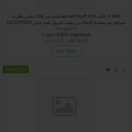
شاحن بطارية USB للفلاشات من Astrolux® PD2 اكتب-C 18W
QC3.0 PD3.0 متوافق مع مصابيح الإضاءة و ريموت كنترول بقوة شحن
Banggood
بطارية
+ Upto 9.80% Cashback
USD
35.24
USD
14.69
Buy Now
Save 42%