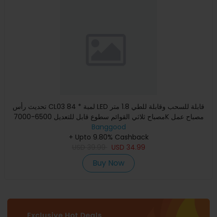
تحديث رأس CL03 84 * لمبة LED قابلة للسحب وقابلة للطي 1.8 متر
مصباح ثلاثي القوائم سطوع قابل للتعديل 6500-7000K مصباح عمل
Banggood
+ Upto 9.80% Cashback
USD
39.99
USD
34.99
Buy Now