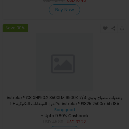
USD
42.74
USD
16.46
Buy Now
Save 30%
Astrolux® C8 XHP50.2 3500LM 6500K 7/4 وضعيات مصباح يدوي
بقوة الفيضانات التكتيكية + 1Pc Astrolux® E1825 2500mAh 18A
Banggood
3.7V
+ Upto 9.80% Cashback
USD
45.89
USD
32.22