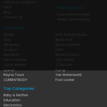
Terms & Conditions
FAQs
B2B Solutions
Blog
Ecommerce Stores
Contact Us
White Label Partner
Top Stores
Revibe
Bath & Body Works
EBay
Abels Soft
AliExpress
Bloomingdale's
SouKare
H&M
Menakart
British Council
Ferns N Petals
City Travel
Qatar Airways
ZChocolat
Syarah
Mytrip
Rayna Tours
Yas Waterworld
CURRENTBODY
Foot Locker
Top Categories
Baby & Mother
Education
Electronics