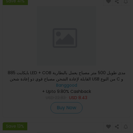
Save 41%
بايكايت 885 LED + COB مدى طويل 500 متر مصباح يعمل بالبطارية
القابلة لإعادة الشحن مصباح قوي ذو إعادة شحن USB من النوع C و
Banggood
+ Upto 9.80% Cashback
USD
22.83
USD
8.43
Buy Now
Save 13%