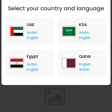
Select your country and language
بايكايت P500 ضوء مزدوج 500 متر على المدى الطويل مع مصباح
UAE
KSA
جانبي COB USB قابل للشحن وقوي وقابض قوي وبحث LED
Banggood
Arabic
Arabic
+ Upto 9.80% Cashback
English
English
USD
25.99
USD
21.98
Buy Now
Egypt
Qatar
Arabic
English
Save 52%
English
Arabic