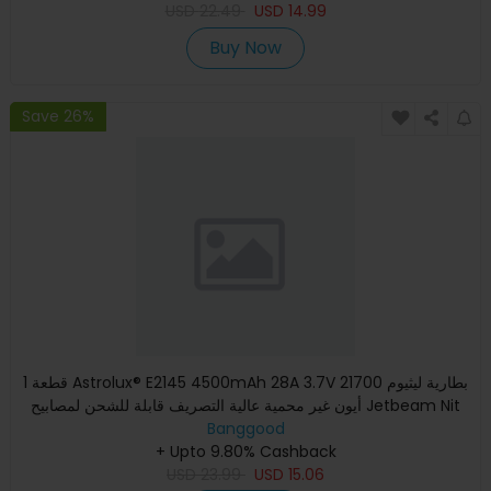
USD
22.49
USD
14.99
Buy Now
Save 26%
1 قطعة Astrolux® E2145 4500mAh 28A 3.7V 21700 بطارية ليثيوم
أيون غير محمية عالية التصريف قابلة للشحن لمصابيح Jetbeam Nit
Banggood
+ Upto 9.80% Cashback
USD
23.99
USD
15.06