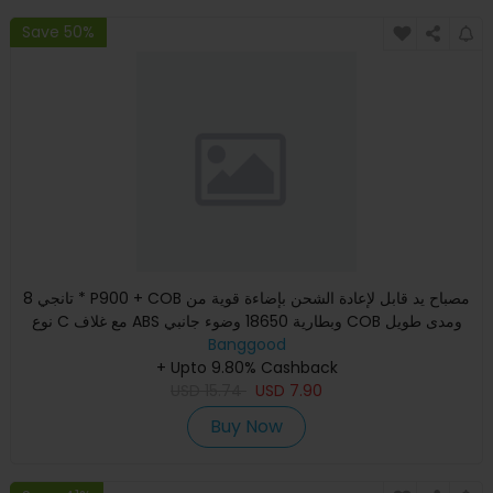
Save 50%
تانجي 8 * P900 + COB مصباح يد قابل لإعادة الشحن بإضاءة قوية من
نوع C مع غلاف ABS وبطارية 18650 وضوء جانبي COB ومدى طويل
Banggood
+ Upto 9.80% Cashback
USD
15.74
USD
7.90
Buy Now