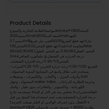
Product Details
مواصفاتالعلامة التجارية والنموذجAstrolux® E1825السعة
الاسمية2530mAhالسعة الدنيا2500mAhالجهد
الاسمي3.7vأقصى تيار تفريغ18Aجهد قطع التفريغ3.00Vتيار
الشحن1.00Cجهد قطع الشحن0.02Cالمقاومة الداخليةMax
20mΩالحجم، القطر18.5±0.30 مم الحجم، الطول65.1±0.30
ملمالوزن الصافي44±2 gدرجة الحرارة في التشغيل،
الشحن0℃~45℃درجة الحرارة التشغيلية،
التفريغ-20℃~60℃درجة حرارة التخزين-5℃~25℃الميزات:-
يستخدم على نطاق واسع في المصابيح اليدوية المحمولة ،
وأدوات المنزل ، والألعاب ، والكاميرات ، ومشغلات DVD
المحمولة ، وجهاز walkie-talkie ، وحزمة البطارية للدراجات
الكهربائية ، والكمبيوتر ، والطائرات بدون طيار ، والبنك
الطاقةتحذيرات:لا تتخلص منه في النار أو الماءلا تستخدمه خارج
درجة الحرارة التشغيلية.يجب عدم استخدام هذا المنتج من قبل
الأطفال بدون إشراف الوالدين أو الكبار.شملت الحزمة:1 x
Astrolux® E1825 بطارية 186501 × صندوق تخزين بلاستيكي