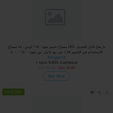
مصباح تخييم بقوة ١٦٨٠ لومن، ٨٤ مصباح LED، بارتفاع قابل للتعديل
١.٨ متر مع حامل، نور بقوة ٦٥٠٠-٧٠٠٠K للاستخدام في التخييم
Banggood
+ Upto 9.80% Cashback
USD
55.49
USD
25.95
Buy Now
Save 50%