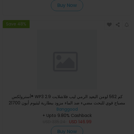
Buy Now
Save 48%
أسترولكس® WP3 2.9 كم 562 لومن البعيد الرمي ليب فلاشلايت
مصباح قوي للبحث مضيء ضد الماء مزود ببطارية ليثيوم أيون 21700
Banggood
عال
+ Upto 9.80% Cashback
USD
335.24
USD
146.99
Buy Now