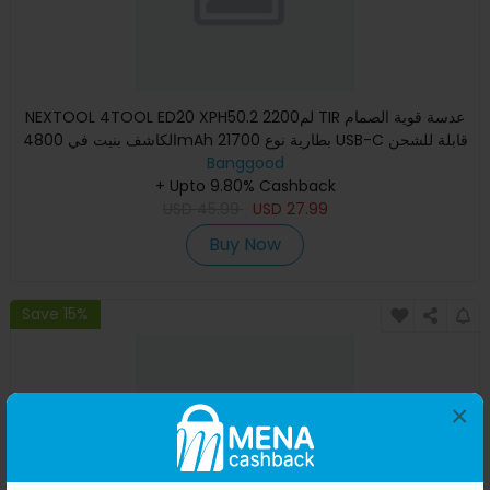
NEXTOOL 4TOOL ED20 XPH50.2 2200لم TIR عدسة قوية الصمام
الكاشف بنيت في 4800mAh 21700 بطارية نوع USB-C قابلة للشحن
Banggood
فائقة ا
+ Upto 9.80% Cashback
USD
45.99
USD
27.99
Buy Now
Save 15%
×