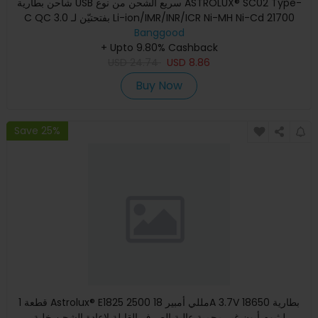
شاحن بطارية USB سريع الشحن من نوع ASTROLUX® SC02 Type-
C QC 3.0 بفتحتيّن لـ Li-ion/IMR/INR/ICR Ni-MH Ni-Cd 21700
Banggood
18650 26
+ Upto 9.80% Cashback
USD
24.74
USD
8.86
Buy Now
Save 25%
1 قطعة Astrolux® E1825 2500 مللي أمبير 18A 3.7V 18650 بطارية
ليثيوم أيون غير محمية عالية الصرف القابلة لإعادة الشحن خلية