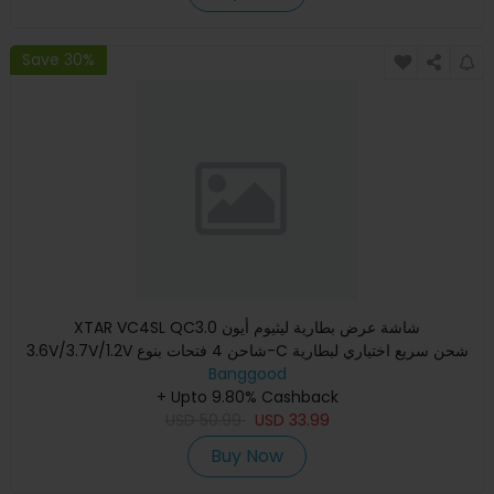
Save 30%
XTAR VC4SL QC3.0 شاشة عرض بطارية ليثيوم أيون
3.6V/3.7V/1.2V شاحن 4 فتحات بنوع-C شحن سريع اختياري لبطارية
Banggood
18650/21700 AAA
+ Upto 9.80% Cashback
USD
50.99
USD
33.99
Buy Now