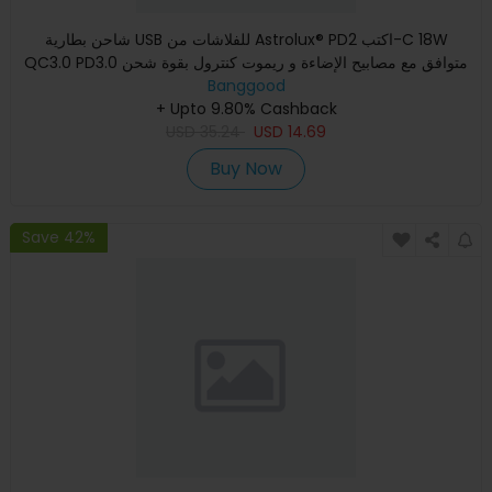
شاحن بطارية USB للفلاشات من Astrolux® PD2 اكتب-C 18W
QC3.0 PD3.0 متوافق مع مصابيح الإضاءة و ريموت كنترول بقوة شحن
بطارية
Banggood
+ Upto 9.80% Cashback
USD
35.24
USD
14.69
Buy Now
Save 42%