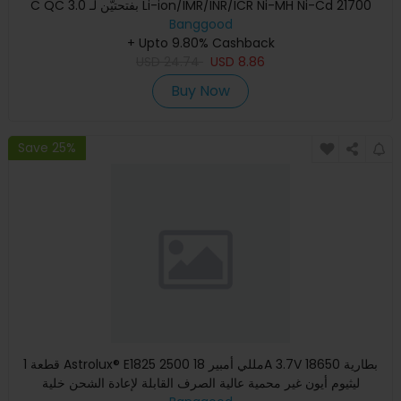
C QC 3.0 بفتحتيّن لـ Li-ion/IMR/INR/ICR Ni-MH Ni-Cd 21700
Banggood
18650 26
+ Upto 9.80% Cashback
USD
24.74
USD
8.86
Buy Now
Save 25%
1 قطعة Astrolux® E1825 2500 مللي أمبير 18A 3.7V 18650 بطارية
ليثيوم أيون غير محمية عالية الصرف القابلة لإعادة الشحن خلية