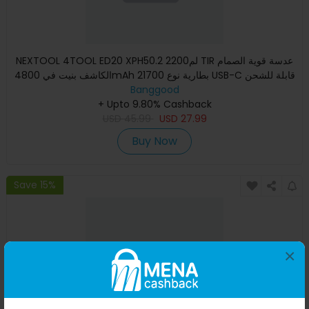
NEXTOOL 4TOOL ED20 XPH50.2 2200لم TIR عدسة قوية الصمام
الكاشف بنيت في 4800mAh 21700 بطارية نوع USB-C قابلة للشحن
فائقة ا
Banggood
+ Upto 9.80% Cashback
USD
45.99
USD
27.99
Buy Now
Save 15%
×