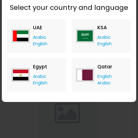
Select your country and language
بايكايت P500 ضوء مزدوج 500 متر على المدى الطويل مع مصباح
جانبي COB USB قابل للشحن وقوي وقابض قوي وبحث LED
UAE
KSA
Banggood
Arabic
Arabic
+ Upto 9.80% Cashback
English
English
USD
25.99
USD
21.98
Buy Now
Egypt
Qatar
Save 52%
Arabic
English
English
Arabic