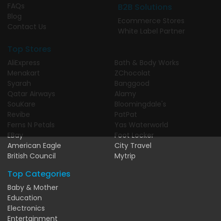
FAQs
B2B Solutions
Blog
Ecommerce Stores
Contact Us
White Label Partner
Top Stores
AliExpress
Bath & Body Works
Menakart
ZChocolat
Syarah
Banggood
Qatar Airways
Alamy
SouKare
Bloomingdale's
Revibe
PatPat
Ferns N Petals
Yas Waterworld
EBay
Foot Locker
American Eagle
City Travel
British Council
Mytrip
Top Categories
Baby & Mother
Education
Electronics
Entertainment