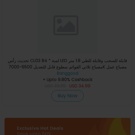
تحديث رأس CL03 84 * لمبة LED قابلة للسحب وقابلة للطي 1.8 متر
مصباح ثلاثي القوائم سطوع قابل للتعديل 6500-7000K مصباح عمل
Banggood
+ Upto 9.80% Cashback
USD
39.99
USD
34.99
Buy Now