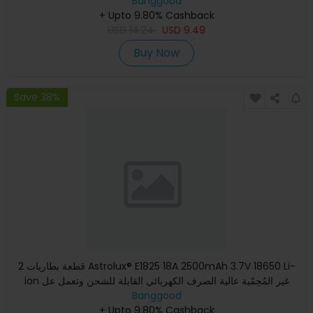
Banggood
+ Upto 9.80% Cashback
USD
14.24
USD
9.49
Buy Now
Save 38%
2 قطعة بطاريات Astrolux® E1825 18A 2500mAh 3.7V 18650 Li-
ion غير المُحِمّية عالية الصرف الكهربائي القابلة للشحن وتعمل عل
Banggood
+ Upto 9.80% Cashback