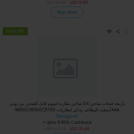
USD
14.99
USD
9.99
Buy Now
Save 18%
شاحن بطارية ليثيوم قابل للشحن من يوني D4 بأربعة فتحات شاحن
متعدد الوظائف وذكي لبطاريات 18650/26650/21700/AAA
Banggood
+ Upto 9.80% Cashback
USD
42.74
USD
16.46