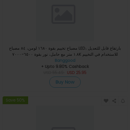
مصباح تخييم بقوة ١٦٨٠ لومن، ٨٤ مصباح LED، بارتفاع قابل للتعديل
١.٨ متر مع حامل، نور بقوة ٦٥٠٠-٧٠٠٠K للاستخدام في التخييم
Banggood
+ Upto 9.80% Cashback
USD
55.49
USD
25.95
Buy Now
Save 50%