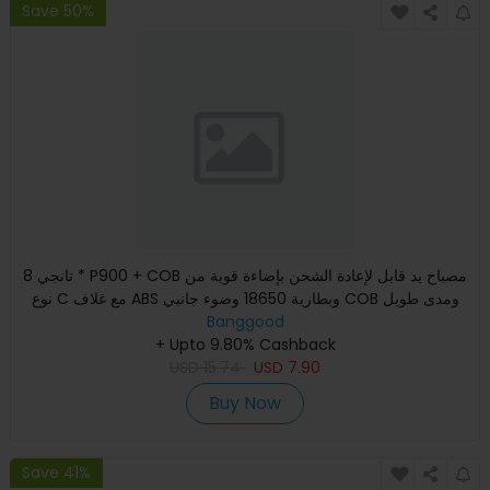
Save 50%
تانجي 8 * P900 + COB مصباح يد قابل لإعادة الشحن بإضاءة قوية من
نوع C مع غلاف ABS وبطارية 18650 وضوء جانبي COB ومدى طويل
Banggood
+ Upto 9.80% Cashback
USD
15.74
USD
7.90
Buy Now
Save 41%