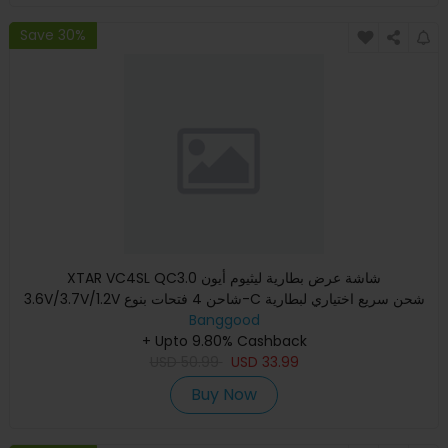
Save 30%
XTAR VC4SL QC3.0 شاشة عرض بطارية ليثيوم أيون
3.6V/3.7V/1.2V شاحن 4 فتحات بنوع-C شحن سريع اختياري لبطارية
Banggood
18650/21700 AAA
+ Upto 9.80% Cashback
USD
50.99
USD
33.99
Buy Now