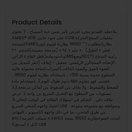
Product Details
ملاحظة: الفيديو مجرد لعرض تأثير نفس حبة المصباح ، لا تحتوي
XANES® A08 على ضوء جانبي COB.معلمات المنتج:الشركة
المصنعةXANESبطارياتمطلوب 1 * 18650 بطارية ليثيوم أيون
(مدمجة مضمنة)الحجم٢٢٠ x ٩٤ x ٨٠ ملم (الطول x قطر
الرأس x قطر القاع)لونأسودمادةABSزاوية الشعاع (°)180وضع
الإضاءة المنتجالزر الرئيسي: تشغيل - إيقاف (انقر للتبديل بين
الضوء القوي والضوء الخافت)الميزات:إضاءة محمولة عالية
السطوع جديدة بنسبة 100٪ ، باستخدام بطارية ليثيوم 18650 ،
تدوم طوال اليوم.2. باستخدام مادة ABS كجسم، فهو مقاوم
للضغط والسقوط، ولا يخاف من السقوط من أماكن مرتفعة.3.2
مستويات من السطوع مع التعديل السريع بزر واحد.٤. عرض
طاقة ذكي ، التحكم في استهلاك الطاقة في الوقت الحالي.5.
اعتماد واجهة الشحن السريع USB ، ومتوافقة مع مجموعة متنوعة
من طرق الشحن، بما في ذلك واجهة الكمبيوتر ، المهايئ,
etc.شملت الحزمة:1 x XANES البحث الضوءبطارية 18650 بسعة
1مدمج)1 x كابل USB