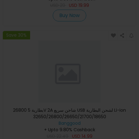
USD
29
USD
19.99
Buy Now
Save 30%
26800 بطارية 5V 2A شاحن سريع USB لشحن البطارية Li-ion
32650/26800/26650/21700/18650
Banggood
+ Upto 9.80% Cashback
USD
22.49
USD
14.99