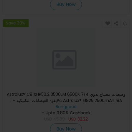
Buy Now
Save 30%
Astrolux® C8 XHP50.2 3500LM 6500K 7/4 وضعيات مصباح يدوي
بقوة الفيضانات التكتيكية + 1Pc Astrolux® E1825 2500mAh 18A
Banggood
3.7V
+ Upto 9.80% Cashback
USD
45.89
USD
32.22
Buy Now