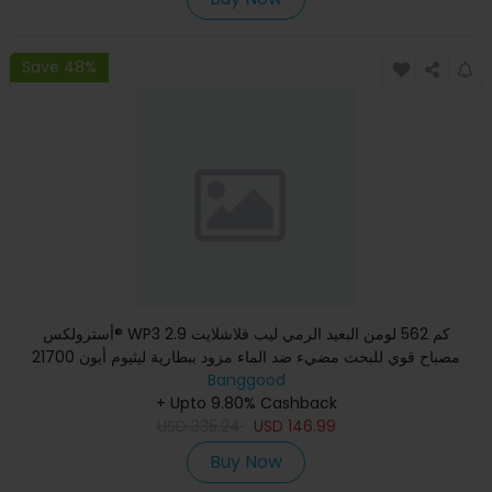
Save 48%
أسترولكس® WP3 2.9 كم 562 لومن البعيد الرمي ليب فلاشلايت
مصباح قوي للبحث مضيء ضد الماء مزود ببطارية ليثيوم أيون 21700
عال
Banggood
+ Upto 9.80% Cashback
USD
335.24
USD
146.99
Buy Now