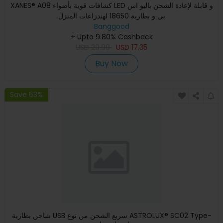
XANES® A08 كشافات قوية بأضواء LED و قابلة لإعادة الشحن باليو اس
بي و بطارية 18650 لهندزاعات المنزل
Banggood
+ Upto 9.80% Cashback
USD
29.99
USD
17.35
Buy Now
Save 63%
شاحن بطارية USB سريع الشحن من نوع ASTROLUX® SC02 Type-