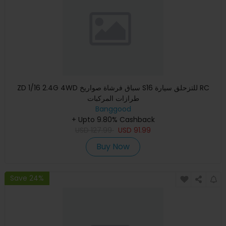
ZD 1/16 2.4G 4WD سباق فرشاة صواريخ S16 للتزحلق سيارة RC
طرازات المركبات
Banggood
+ Upto 9.80% Cashback
USD
127.99
USD
91.99
Buy Now
Save 24%