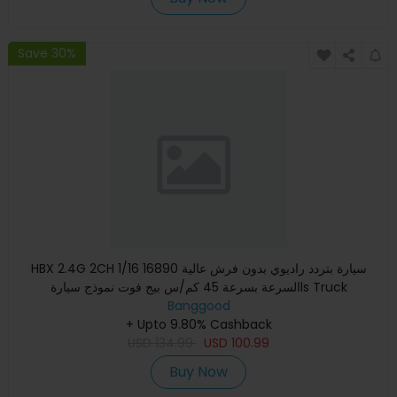
Save 30%
HBX 2.4G 2CH 1/16 16890 سيارة بتردد راديوي بدون فرش عالية
السرعة بسرعة 45 كم/س بيج فوت نموذج سيارةls Truck
Banggood
+ Upto 9.80% Cashback
USD
134.99
USD
100.99
Buy Now