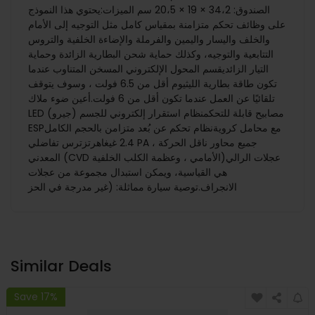
الصندوق: 34،2 × 19 × 20،5 سم الميزات:يحتوي هذا النموذج
على وظائف تحكم متزامنة بمقياس كامل مثل التوجيه إلى الأمام
والخلف واليسار واليمين والفرملة والإضاءة الخلفية والتروس
التتابعية والتوجيه، وكذلك حماية شحن البطارية الزائدة وحماية
التيار الزائديقسم المحول الإلكتروني المسخن المتناوب عندما
تكون طاقة بطارية الليثيوم أقل من 6.5 فولت ، وسوف يتوقف
تلقائيًا عن العمل عندما تكون أقل من 6 فولت.أعين ضوء ملاك
LED مصابيح قابلة للتحكمنظام استقرار إلكتروني للجسم (جيرو)
ESPمع محامل كرويةنظام تحكم عن بُعد متزامن بالحجم الكامل
2.4 غيغاهرتزترس تفاضلي PA ، جميع محاور ناقل الحركة
المعدني (CVD الأمامي ، وعظمة الكلب الخلفية)عجلات الرالي
هي القياسية، ويمكن استبدال مجموعة من عجلات
الانجراف.توصية سيارة مماثلة: (غير مدرجة في الحز
Similar Deals
Save 17%