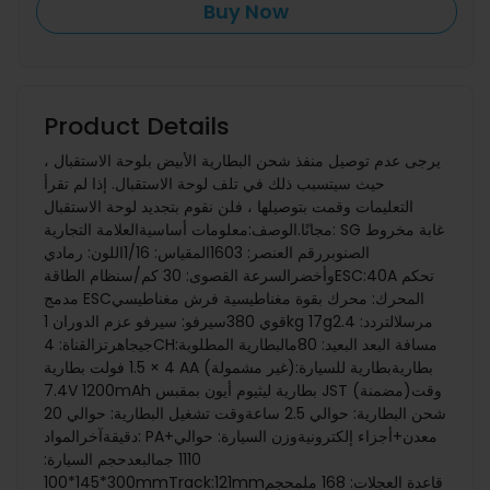
Buy Now
Product Details
يرجى عدم توصيل منفذ شحن البطارية الأبيض بلوحة الاستقبال ،
حيث سيتسبب ذلك في تلف لوحة الاستقبال. إذا لم تقرأ
التعليمات وقمت بتوصيلها ، فلن نقوم بتجديد لوحة الاستقبال
مجانًا.الوصف:معلومات أساسيةالعلامة التجارية: SG غابة مخروط
الصنوبررقم العنصر: 1603المقياس: 1/16اللون: رمادي
وأخضرالسرعة القصوى: 30 كم/سنظام الطاقةESC:40A تحكم
مدمج ESCالمحرك: محرك بقوة مغناطيسية فرش مغناطيسي
قوي 380سيرفو: سيرفو عزم الدوران 1kg 17gمرسلالتردد: 2.4
جيجاهرتزالقناة: 4CHمسافة البعد البعيد: 80مالبطارية المطلوبة:
4 × 1.5 فولت بطارية AA (غير مشمولة)بطاريةبطارية للسيارة:
7.4V 1200mAh بطارية ليثيوم أيون بمقبس JST (مضمنة)وقت
شحن البطارية: حوالي 2.5 ساعةوقت تشغيل البطارية: حوالي 20
دقيقةآخرالمواد: PA+معدن+أجزاء إلكترونيةوزن السيارة: حوالي
1110 جمالبعدحجم السيارة:
300*145*100mmTrack:121mmقاعدة العجلات: 168 ملمحجم