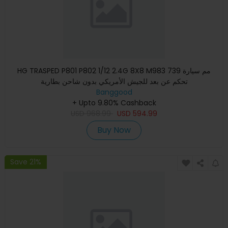
HG TRASPED P801 P802 1/12 2.4G 8X8 M983 739 مم سيارة
تحكم عن بعد للجيش الأمريكي بدون شاحن بطارية
Banggood
+ Upto 9.80% Cashback
USD
968.99
USD
594.99
Buy Now
Save 21%