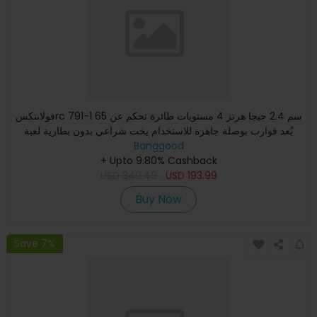
فولانتكسrc 791-1 65 سم 2.4 جيجا هرتز 4 مستويات طائرة تحكم عن
بُعد قوارب بوصلة جاهزة للاستخدام يخت شراعي بدون بطارية لعبة
Banggood
+ Upto 9.80% Cashback
USD
340.49
USD
193.99
Buy Now
Save 7%