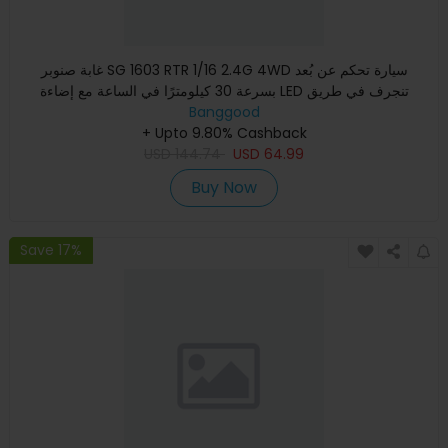
غابة صنوبر SG 1603 RTR 1/16 2.4G 4WD سيارة تحكم عن بُعد
بسرعة 30 كيلومترًا في الساعة مع إضاءة LED تنجرف في طريق
الطرق ال
Banggood
+ Upto 9.80% Cashback
USD
144.74
USD
64.99
Buy Now
Save 17%