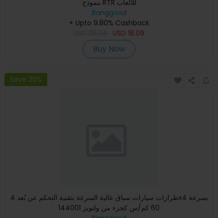
بنموذج RTR للألعاب
Banggood
+ Upto 9.80% Cashback
USD
38.24
USD
18.09
Buy Now
Save 30%
طرازات سيارات سباق عالية السرعة بتقنية التحكم عن بُعد 4x4 بسرعة
60 كم/س كجزء من ولتويز 144001
Banggood