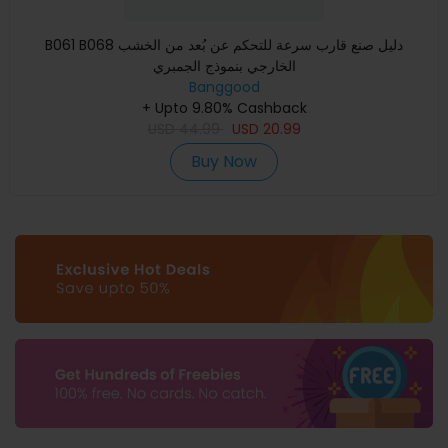
B061 B068 دليل صنع قارب سرعة للتحكم عن بُعد من الخشب
الخارجي بنموذج الجمبري
Banggood
+ Upto 9.80% Cashback
USD
44.99
USD
20.99
Buy Now