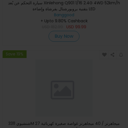
سيارة التحكم عن بُعد Xinlehong Q901 1/16 2.4G 4WD 52km/h
بتقنية بروبورشنال بفرشاة وإضاءة LED
Banggood
+ Upto 9.80% Cashback
USD
182.99
USD
99.99
Buy Now
Save 19%
شنشيوي 3311M 27 ميجاهرتز / 40 ميجاهرتز غواصة صغيرة كهربائية