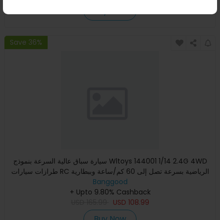
Buy Now
Save 36%
سيارة سباق عالية السرعة بنموذج Wltoys 144001 1/14 2.4G 4WD
طرازات سيارات RC الرياضية بسرعة تصل إلى 60 كم/ساعة وببطارية
Banggood
7
+ Upto 9.80% Cashback
USD
165.99
USD
108.99
Buy Now