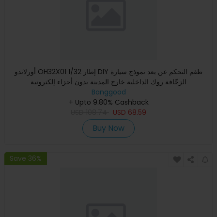
أورلاندو OH32X01 1/32 إطار DIY طقم التحكم عن بعد نموذج سيارة
الزحّافة روك الداخلية خارج المدينة بدون أجزاء إلكترونية
Banggood
+ Upto 9.80% Cashback
USD
108.74
USD
68.59
Buy Now
Save 36%