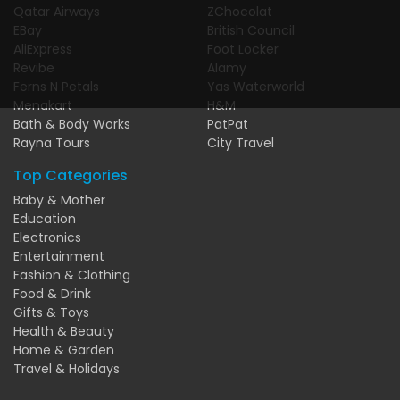
Qatar Airways
ZChocolat
EBay
British Council
AliExpress
Foot Locker
Revibe
Alamy
Ferns N Petals
Yas Waterworld
Menakart
H&M
Bath & Body Works
PatPat
Rayna Tours
City Travel
Top Categories
Baby & Mother
Education
Electronics
Entertainment
Fashion & Clothing
Food & Drink
Gifts & Toys
Health & Beauty
Home & Garden
Travel & Holidays