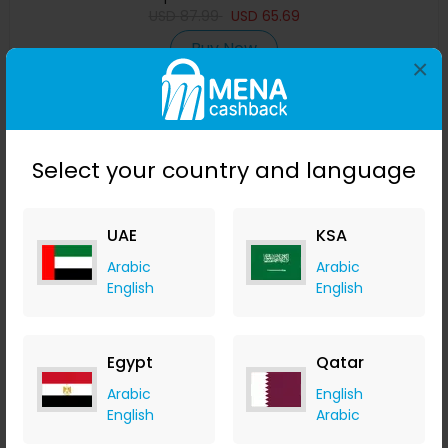
USD
87.99
USD
65.69
Buy Now
×
Save 15%
Select your country and language
UAE
KSA
Arabic
Arabic
English
English
إطار RC سيارة بدون قطع إلكترونية ZD Racing 9021 V3 1/8 4WD
Egypt
Qatar
80km/h بدون فرشات
Arabic
English
Banggood
English
Arabic
+ Upto 9.80% Cashback
USD
448.49
USD
274.99