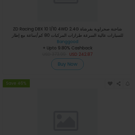
ZD Racing DBX 10 1/10 4WD 2.4G شاحنة صحراوية بفرشاة
للسيارات عالية السرعة طرازات المركبات 80 كم/ساعة مع إطار
احتياطي
Banggood
+ Upto 9.80% Cashback
USD
373.99
USD
242.87
Buy Now
Save 46%