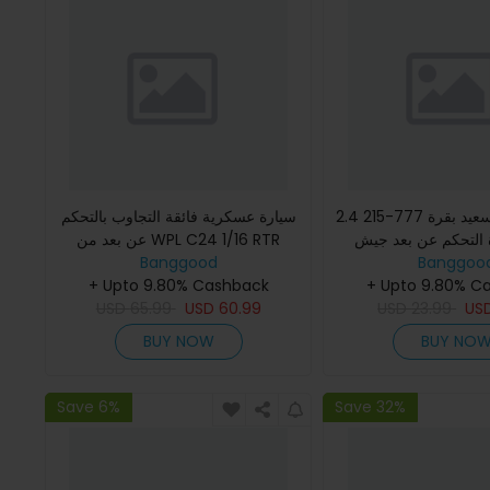
سعيد بقرة 777-215 2.4G 4CH ميني
سيارة عسكرية فائقة التجاوب بالتحكم
ة التحكم عن بعد جيش
عن بعد من WPL C24 1/16 RTR
4WD 2.4G بنظام التسلية في الهواء
Banggood
بة بالأشعة تحت الحمراء
Banggoo
الطلق هاجس طريقة المسار م
+ Upto 9.80% Cashback
+ Upto 9.80% C
مع ضوء L
USD
65.99
USD
60.99
USD
23.99
US
BUY NOW
BUY NO
Save 6%
Save 32%