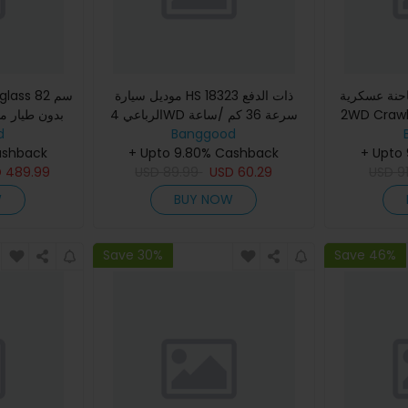
شاحنة عسكرية WPL D12 1/10
موديل سيارة HS 18323 ذات الدفع
lass 82 سم
الرباعي 4WD سرعة 36 كم /ساعة
2WD Crawl
d
بدون محول بطار
بنسبة تحكم تامة بالتحكم عن بعد
Banggood
ashback
وعجلات كبيرة للسير في الطرق ا
+ Upto 9.80% Cashback
+ Upto
D
489.99
USD
89.99
USD
60.29
USD
9
W
BUY NOW
Save 30%
Save 46%