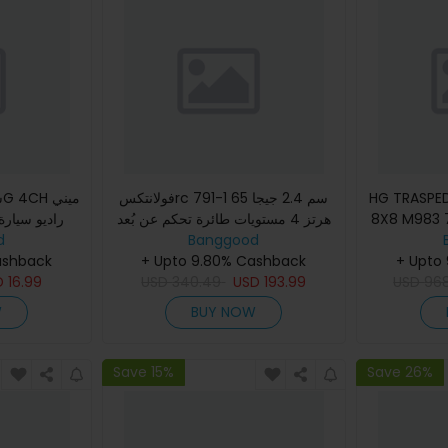
فولانتكسrc 791-1 65 سم 2.4 جيجا
HG TRASPED
8X8 M983 739  تحكم عن
هرتز 4 مستويات طائرة تحكم عن بُعد
راديو سيار
المعركة الدبا
d
قوارب بوصلة جاهزة للاستخدام يخت
Banggood
بدون شاحن
ashback
ED طراز لعبة ج
+ Upto 9.80% Cashback
شراعي بدون بطارية لعبة
+ Upto
D
16.99
USD
340.49
USD
193.99
USD
96
W
BUY NOW
Save 15%
Save 26%