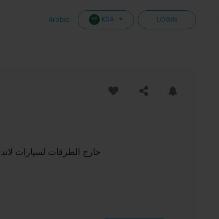
KSA
Arabic
LOGIN
 1/12 4WD RTR سيارة الزحف RC خارج الطرقات لسيارات لاند روفر