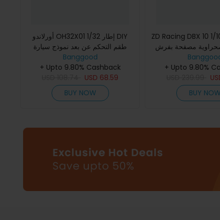
أورلاندو OH32X01 1/32 إطار DIY
ZD Racing DBX 10 1/
 صحراوية مصفحة بفرش
طقم التحكم عن بعد نموذج سيارة
الزحّافة روك الداخلية خارج المدينة
Banggood
سيارة موديلات خارج الطرق 55 كم /
Banggoo
+ Upto 9.80% Cashback
بدون أجزاء إلكترونية
+ Upto 9.80% C
ساعة
USD
108.74
USD
68.59
USD
239.99
U
BUY NOW
BUY NO