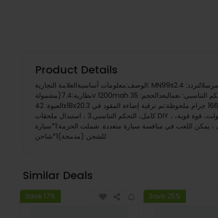
Product Details
الوصف:معلومات أساسيةالعلامة التجارية: MN99sالنموذج: 1/12السرعة: ≥8.72 كم/ساعةنظام الطاقةسيرفو: ممشط 17 جراممحرك: محطوط 260مرسلالتردد: 2.4Gالبطارية: بطارية AA (غير
مشمولة)بطارية:7.4v 1200mah آخرينوقت الشحن: 180 دقيقةاستخدام الوقت: 15 دقيقةمسافة التحكم: 80 متروظيفة: إلى الأمام، إلى الخلف، يسار، يمين،التحكم التناسبي: نعمالبعدالحجم: 35x16.5x20.5CMحجم
العبوة: 42x18x20.3 سمالوزن: 1660 جرام ملحوظة:تم ترقية إضاءة المقود في MN 99S مقارنة بـ MN99.ميزة:1، التحكم في المحاكاة الشاملة، إلى الأمام / إلى الخلف ، الدوران يسارًا / يمينًا2، عتاد توجيه بمقياس
كامل، التحكم التناسبي.3 ، استبدال ملحقات DIY ، قابلية عالية للعب ؛ قابل للترقية4. إضاءة المحاكاة;5. إطارات مطاطية محاكاة بقبضة أقوى ومقاومة الاحتكاك;6، بطارية ليثيوم كبيرة السعة 7.4 فولت، قوة قوية،
عمر بطارية طويل؛7 ، ترقية سبيكة ، مضادة للتآكل ومتينة ؛8 ، 2.4 غيغاهرتز التدخلات المضادة الرمز التلقائي ، يمكن اللعب في منافسة سيارة متعددة. شملت الحزمة:1*سيارة RC1*Controller1*بطارية قابلة
للشحن (مدمجة)1*شاحن
Similar Deals
Save 17%
Save 25%