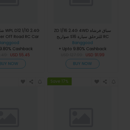
ZD 1/16 2.4G 4WD سباق فرشاة
 2.4G
er Off Road RC Car
صواريخ S16 للتزحلق سيارة RC
Banggood
Vehicle Models Toy عدة بطارية
طرازات المركبات
Banggood
 9.80% Cashback
+ Upto 9.80% Cashback
1.49
USD
55.45
USD
127.99
USD
91.99
BUY NOW
BUY NOW
Save 17%