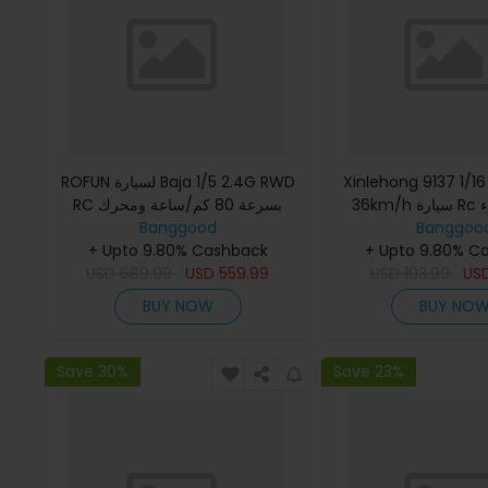
ROFUN لسيارة Baja 1/5 2.4G RWD
Xinlehong 9137 1/1
36km/h سيارة Rc مع ضوء LED
RC بسرعة 80 كم/ساعة ومحرك
وقود 29 سي سي ذو فتيلين RTR
Banggood
ة وحش الصحراء خارج
Banggoo
+ Upto 9.80% Cashback
شاحنة
+ Upto 9.80% C
طرق
USD
689.99
USD
559.99
USD
103.99
US
BUY NOW
BUY NO
Save 30%
Save 23%