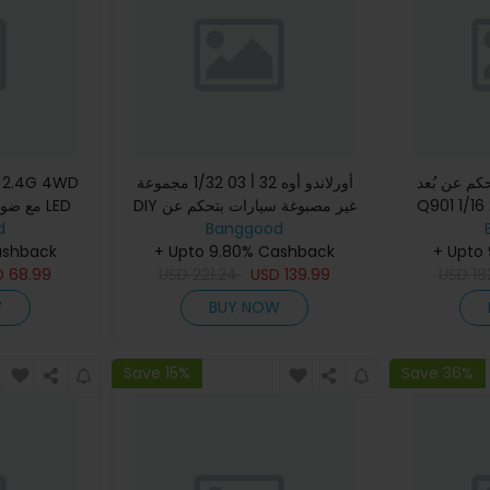
6 2.4G 4WD
أورلاندو أوه 32 أ 03 1/32 مجموعة
ة التحكم عن بُعد
DIY غير مصبوغة سيارات بتحكم عن
Q901 1/1
سيارة شاحن
d
بعد تحتوي على محرك وسيرفو وجهاز
Banggood
ashback
ال RTR لعبة
+ Upto 9.80% Cashback
إرسال
+ Upto
D
68.99
USD
221.24
USD
139.99
USD
18
W
BUY NOW
Save 15%
Save 36%