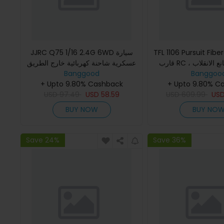
TFL 1106 Pursuit Fiberg
JJRC Q75 1/16 2.4G 6WD سيارة
قارب RC بدون طيار مانع الانقلاب ،
عسكرية شاحنة كهربائية خارج الطريق
Banggood
نموذج RTR
Banggoo
محول ESC ية
+ Upto 9.80% Cashback
+ Upto 9.80% C
USD
97.49
USD
58.59
USD
609.99
US
BUY NOW
BUY NO
Save 24%
Save 36%