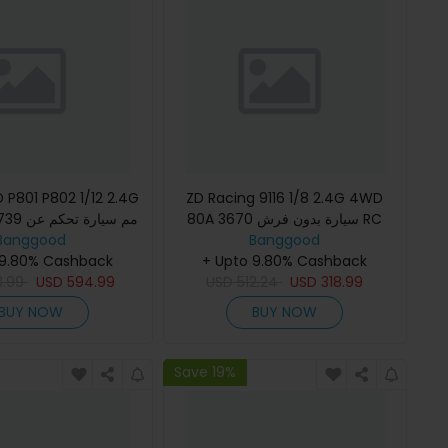
 P801 P802 1/12 2.4G
ZD Racing 9116 1/8 2.4G 4WD
80A 3670 سيارة بدون فرش RC
مم سيارة
بعد للجيش الأمريكي 
Banggood
Banggood
Monster Off-road شاحنة RTR لعبة
 9.80% Cashback
بطارية
+ Upto 9.80% Cashback
8.99
USD
594.99
USD
512.24
USD
318.99
BUY NOW
BUY NOW
Save 19%