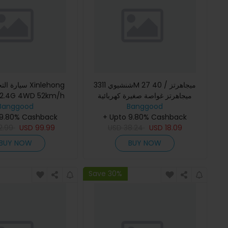
شنشيوي 3311M 27 ميجاهرتز / 40
سيار Xinlehong
6 2.4G 4WD 52km/h
ميجاهرتز غواصة صغيرة كهربائية
Banggood
بتقنية بروبورشنال بفرشاة وإضاءة LED
Banggood
بنموذج RTR للألعاب
 9.80% Cashback
+ Upto 9.80% Cashback
2.99
USD
99.99
USD
38.24
USD
18.09
BUY NOW
BUY NOW
Save 30%