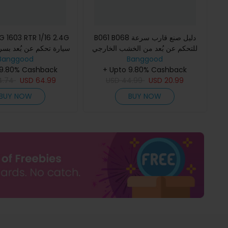
B061 B068 دليل صنع قارب سرعة
للتحكم عن بُعد من الخشب الخارجي
كيلومترًا في الس LED
Banggood
بنموذج الجمبري
Banggood
 9.80% Cashback
تنجرف في طريق ال
+ Upto 9.80% Cashback
4.74
USD
64.99
USD
44.99
USD
20.99
BUY NOW
BUY NOW