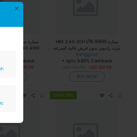
×
HBX 2.4G 2CH 1/16 16890 سيارة
سيارة سباق عالية الس
4001 1/14 2.4G 4WD
بتردد راديوي بدون فرش عالية السرعة
الرياض
Banggood
بسرعة 45 كم/س بيج فوت نموذج
Banggood
 9.80% Cashback
تصل إلى 60 كم/ساعة وببطارية 7
+ Upto 9.80% Cashback
سيارةls Truck
5.99
USD
108.99
USD
134.99
USD
100.99
sh
BUY NOW
BUY NOW
Save 28%
ic