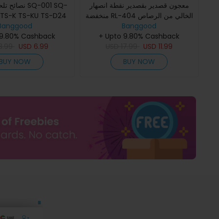
معجون قصدير بقصدير نقطة انصهار
نصا SQ-001 SQ-
 TS-K TS-KU TS-D24
منخفضة RL-404 الخالي من الرصاص
TS-C4TS-I TS-B2
Banggood
من ريليف للهواتف PCB BGA/SMD
Banggood
 9.80% Cashback
+ Upto 9.80% Cashback
القالب للتصليح
3.99
USD
6.99
USD
17.99
USD
11.99
BUY NOW
BUY NOW