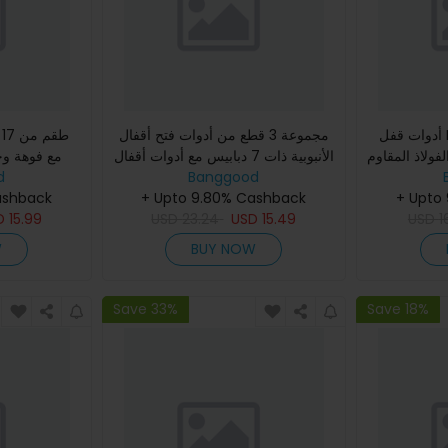
أدوات قفل DANIU 5 قطع مزدوجة
مجموعة 3 قطع من أدوات فتح أقفال
ط
فولاذ المقاوم
الأنبوبية ذات 7 دبابيس مع أدوات أقفال
 WP-18 WP-26
d
الأسطوانة ذات الشفافية و 7 دبابيس
Banggood
الأقفال
ashback
+ Upto 9.80% Cashback
الأنبوبية
+ Upto
D
15.99
USD
23.24
USD
15.49
USD
1
W
BUY NOW
Save 33%
Save 18%