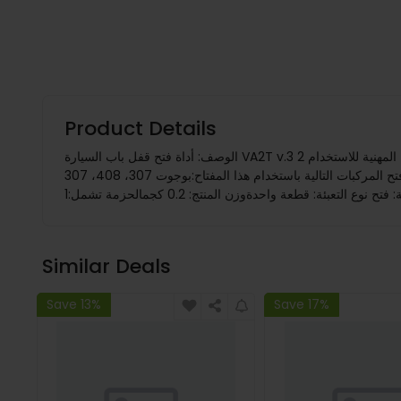
Product Details
الوصف: أداة فتح قفل باب السيارة VA2T v.3 2 في 1 المشفرة والفك الميزات:إنه أداة قفل السيارة التي تم تصميمها لفتح وفك تشفير أقفال الأبواب وصناديق السيارات. كما أنها خيار مثالي للأقفال المهنية للاستخدام
لأن العمل يمكن إكماله بسهولة بها في غضون 3 دقائق.يمكن فتح المركبات التالية باستخدام هذا المفتاح:بوجوت 307، 408، 307CC، سيتروين C-Quatre، C-Triomphe، C5، C4L تخصيص: المواد: معدن
Similar Deals
Save 13%
Save 17%