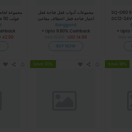
SQ-D60 60W م رقمية
مجموعات أدوات قفل فتاحة قفل
DC12-24V واجهة Type-C جة
اختبار فتاحة قفل اختطاف مفاجئ
متعدد الاستخد
d
Banggood
أدوات مفتاح بادلوك 5/19/25PCS
ashback
أداة 
+ Upto 9.80% Cashback
+ Upto
D
42.99
USD
19.99
USD
14.99
USD
4
W
BUY NOW
Save 30%
Save 18%