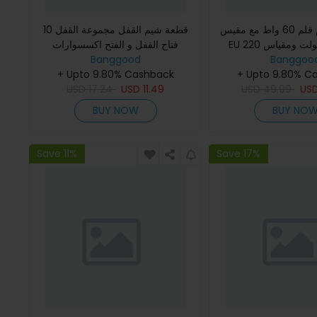
مجموعة لحام قلم 60 واط مع مقبس
10 قطعة شيم القفل مجموعة القفل
EU 220 فولت 110 فولت ومقياس
فتاح القفل و الفتح اكسسوارات
الأدوات السهلة
Banggood
امات مضخة إزالة اللحام
Banggoo
+ Upto 9.80% Cashback
+ Upto 9.80% C
لحام أدوات لحام
USD
17.24
USD
11.49
USD
49.99
US
BUY NOW
BUY NO
Save 11%
Save 17%