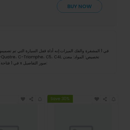
BUY NOW
وظيفة خاصة: فتح نوع التعبئة: قطعة واحدةوزن المنتج: 0.2 كجمالحزمة تشمل:1 x VA2T v.3 2 في 1 فتاحة قفل باب السيارة20 × قطعة مفاتيحمفتاح النموذج 1 x صور التفاصيل:
Save 30%