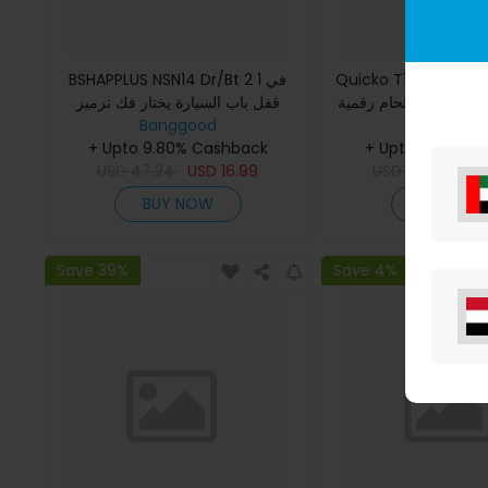
Quicko T12-942 MINI OL
BSHAPPLUS NSN14 Dr/Bt 2 في 1
لحام رقمية T12-907 مع مقبض T12-
قفل باب السيارة يختار فك ترميز
أدوات فتح أدوات الأقفال
Banggood
K ديد أداة لحام
Banggoo
+ Upto 9.80% Cashback
+ Upto 9.80% C
USD
47.24
USD
16.99
USD
48.99
US
BUY NOW
BUY NO
Save 39%
Save 4%