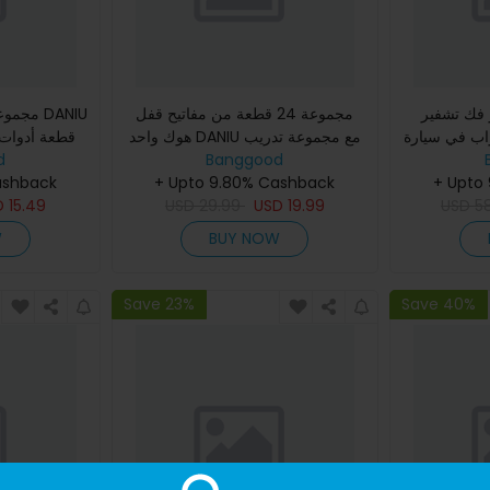
 فك تشفير
مجموعة 24 قطعة من مفاتيح قفل
م DANIU
الابواب في سيارة DANIU VA
هوك واحد DANIU مع مجموعة تدريب
الشفافة ،
d
على كيفية إصلاح الأقفال وإدراك
Banggood
ashback
مجموعة أ
المهارات المكونة من قفل شفاف
+ Upto 9.80% Cashback
+ Upto
D
15.49
USD
29.99
USD
19.99
USD
5
W
BUY NOW
Save 23%
Save 40%