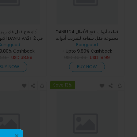
DANIU 24 قطعة أدوات فتح الأقفال
أداة فتح قفل فك رمز
مجموعة قفل شفافة للتدريب أدوات
2T 2 في
Banggood
1
Banggood
البراغيث
 9.80% Cashback
+ Upto 9.80% Cashback
8.49
USD
38.99
USD
40.49
USD
18.99
BUY NOW
BUY NOW
Save 13%
×