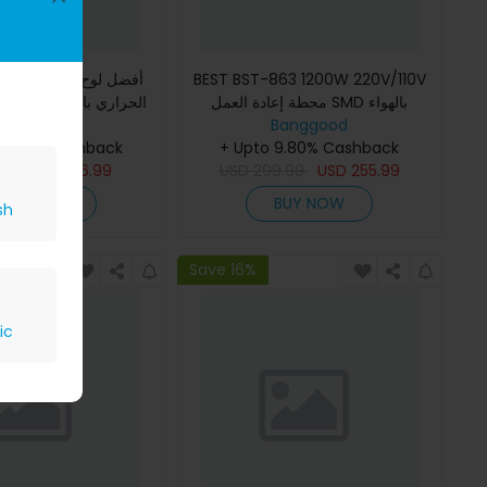
أفضل لوح ظهر معزول 
BEST BST-863 1200W 220V/110V
محطة إعادة العمل SMD بالهواء
الحراري باد للتصليح والص
Banggood
BGA
Banggood
الساخن بشاشة LCD ذكية
 9.80% Cashback
+ Upto 9.80% Cashback
3.74
USD
16.99
USD
299.99
USD
255.99
BUY NOW
BUY NOW
sh
Save 16%
ic