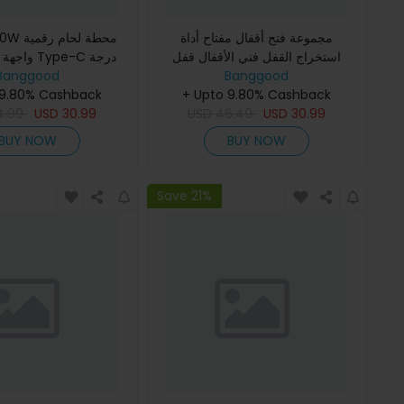
مجموعة فتح أقفال مفتاح أداة
محطة لحا
استخراج القفل فني الأقفال قفل
در
Banggood
حرارة قابلة للتعديل 100℃-400℃
ممارسة الشفافية المهارة
Banggood
 9.80% Cashback
+ Upto 9.80% Cashback
4.99
USD
30.99
USD
46.49
USD
30.99
BUY NOW
BUY NOW
Save 21%