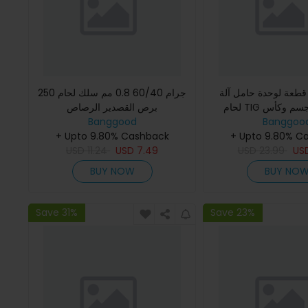
قم من 17 قطعة لوحدة حامل آلة
250 جرام 60/40 0.8 مم سلك لحام
لحام TIG مع فوهة وجسم وكأس
برص القصدير الرصاص
Banggood
وتنكستن WP-17
Banggoo
+ Upto 9.80% Cashback
+ Upto 9.80% C
USD
11.24
USD
7.49
USD
23.99
US
BUY NOW
BUY NO
Save 31%
Save 23%