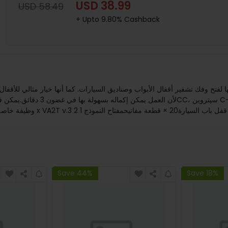
USD 38.99
USD 58.49
+ Upto 9.80% Cashback
Save 44%
Save 18%