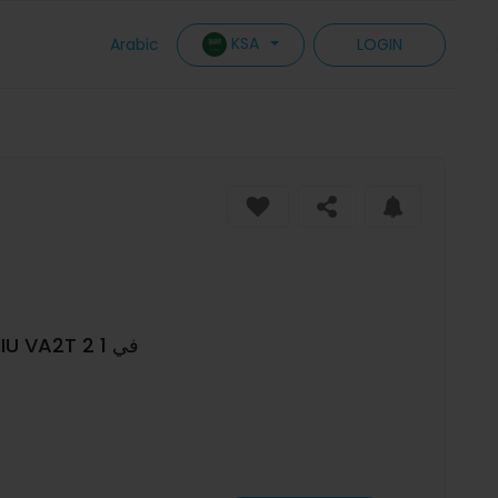
KSA
Arabic
LOGIN
أداة فتح قفل فك رمز فك تشفير الابواب في سيارة DANIU VA2T 2 في 1