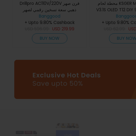
محطة لحام KSGER Mini STM32
Drillpro AC110V/220V فرن صهر
V3.1S OLED T12 DIY بلاستيك 907
ذهبي سعة تسخين رقمي لصهر
المعادن الذهب الفضة
Banggood
هربائية سريع التسخين
Banggoo
+ Upto 9.80% Cashback
+ Upto 9.80% C
USD
596.99
USD
219.99
USD
62.99
US
BUY NOW
BUY NO