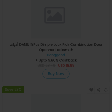
أدوات DANIU 18Pcs Dimple Lock Pick Combination Door
Openner Locksmith
Banggood
+ Upto 9.80% Cashback
USD
28.49
USD
18.99
Buy Now
Save 23%