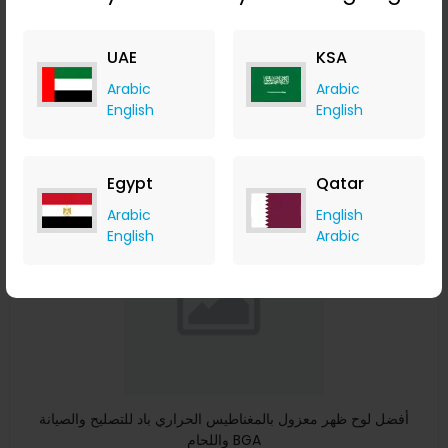
بطارية 18650 غلاف تقلص العزلة تيوب التقلص الحراري
Banggood
UAE
KSA
+ Upto 9.80% Cashback
USD
12.99
USD
7.11
Arabic
Arabic
English
English
Buy Now
Save 40%
Egypt
Qatar
Arabic
English
English
Arabic
أفضل لوح ظهر معزول بالمغناطيس الحراري باد للتصليح والصيانة
واللحام BGA