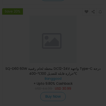
Save 20%
SQ-D60 60W محطة لحام رقمية DC12-24V واجهة Type-C درجة
حرارة قابلة للتعديل 100℃-400℃
Banggood
+ Upto 9.80% Cashback
USD
44.99
USD
30.99
Buy Now