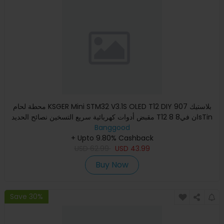
محطة لحام KSGER Mini STM32 V3.1S OLED T12 DIY بلاستيك 907
مقبض أدوات كهربائية سريع التسخين نصائح الحديد T12 8 ان في8sTin
Banggood
+ Upto 9.80% Cashback
USD
62.99
USD
43.99
Buy Now
Save 30%