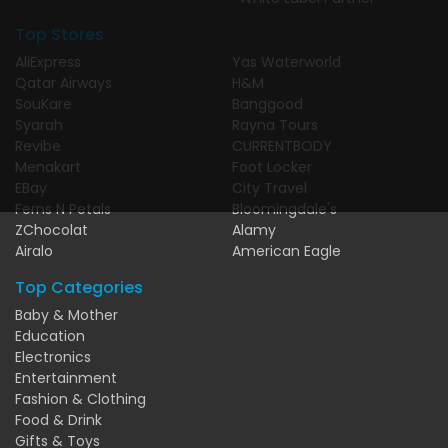
Top Stores
AliExpress
Yas Waterworld
Qatar Airways
H&M
SouKare
Banggood
Syarah
Rayna Tours
Revibe
CURRENTBODY
Menakart
Foot Locker
EBay
City Travel
Ferns N Petals
Bloomingdale's
ZChocolat
Alamy
Airalo
American Eagle
Top Categories
Baby & Mother
Education
Electronics
Entertainment
Fashion & Clothing
Food & Drink
Gifts & Toys