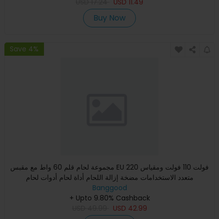
USD
17.24
USD
11.49
Buy Now
Save 4%
مجموعة لحام قلم 60 واط مع مقبس EU 220 فولت 110 فولت ومقياس
متعدد الاستخدامات مضخة إزالة اللحام أداة لحام أدوات لحام
Banggood
+ Upto 9.80% Cashback
USD
49.99
USD
42.99