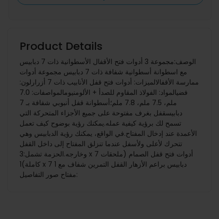
Product Details
الوصف:مجموعة 3 أدوات فتح الأقفال الأسطوانية ذات 7 دبابيس
مع اسطوانة أسطوانية شفافة ذات 7 دبابيس مجموعة أدوات
ممارسة الأقفالالميزات: أدوات فتح قفل الأنابيب ذات 7 أزرارلون:
فضيالمواد: الفولاذ المقاوم للصدأ + الألومنيومالمواصفات: 7.0
ملم، 7.5 ملم، 7.8 ملم؛أسطوانة قفل أنبوبي شفافة بـ 7
دبابيسقفل بغرف مفتوحة على جميع الأجزاء المتحركة التي
تسمح لك برؤية كيفية عمله.يمكنك رؤية بوضوح كيف تعمل
الأعمدة عند إدخال المفتاح.في الواقع، يمكنك رؤية الدبابيس وهي
تتحرك لأعلى ولأسفل عندما تنزلق المفتاح إلى داخل القفل
وخارجه.الحزمة تشمل:3 x 7 أدوات فتح قفل الصمام (ملحقات
كاملة)1 x 7 دبابيس براعم الأزهار القفل التمرين شفاف مع 1
مفتاح صور التفاصيل: