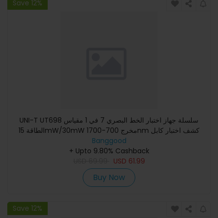
Save 12%
UNI-T UT698 سلسلة جهاز اختبار الخط البصري 7 في 1 مقياس
الطاقة 15mW/30mW مخرج 700-1700nm كشف اختبار كابل
Banggood
الجهد NCV أداة ا
+ Upto 9.80% Cashback
USD
69.99
USD
61.99
Buy Now
Save 12%