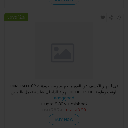
Save 12%
FNIRSI SFD-02 4 في 1 جهاز الكشف عن الفورمالديهايد رصد جودة
الهواء الداخلي شاشة تعمل باللمس HCHO TVOC الوقت رطوبة
Banggood
العرض إ
+ Upto 9.80% Cashback
USD
78.74
USD
43.99
Buy Now