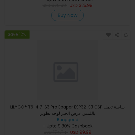
USD
370.99
USD
325.99
Buy Now
Save 12%
LILYGO® T5-4.7-S3 Pro Epaper ESP32-S3 GSP شاشة تعمل
باللمس عرض الحبر لوحة تطوير
Banggood
+ Upto 9.80% Cashback
USD
174.74
USD
99.99