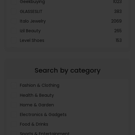
Geekbuying
1023
GLASSESLIT
383
Italo Jewelry
2069
izil Beauty
265
Level Shoes
153
LOOKFANTASTIC
3897
Menakart
66796
Search by category
Molnija
37
The Deal Outlet AE
19698
Fashion & Clothing
Health & Beauty
Home & Garden
Electronics & Gadgets
Food & Drinks
Sports & Entertainment