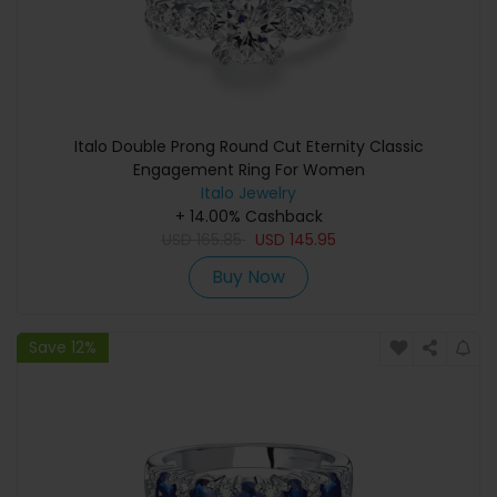
Italo Double Prong Round Cut Eternity Classic
Engagement Ring For Women
Italo Jewelry
+ 14.00% Cashback
USD
165.85
USD
145.95
Buy Now
Save 12%