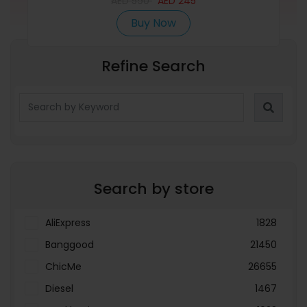
AED
590
AED
245
Buy Now
Refine Search
Search by store
AliExpress
1828
Banggood
21450
ChicMe
26655
Diesel
1467