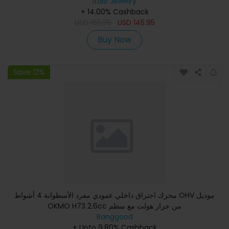
Italo Jewelry
+ 14.00% Cashback
USD
165.85
USD
145.95
Buy Now
Save 12%
محرك احتراق داخلي عمودي مفرد الأسطوانة 4 أشواط OHV موديل
OKMO H73 2.6cc من جرار هولت مع منظم
Banggood
+ Upto 9.80% Cashback