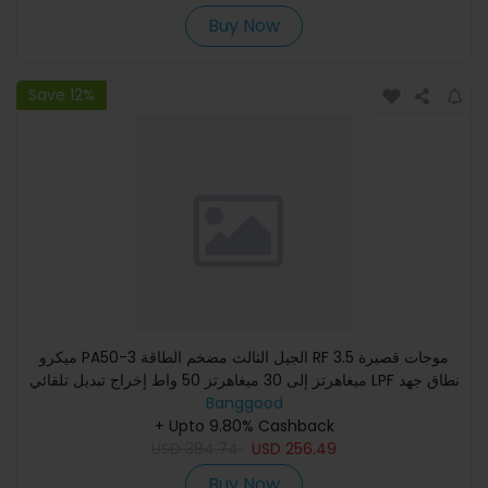
Buy Now
Save 12%
ميكرو PA50-3 الجيل الثالث مضخم الطاقة RF موجات قصيرة 3.5
ميغاهرتز إلى 30 ميغاهرتز 50 واط إخراج تبديل تلقائي LPF نطاق جهد
Banggood
+ Upto 9.80% Cashback
USD
384.74
USD
256.49
Buy Now