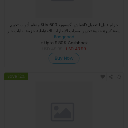
منظم أدوات تخييم SUV قماش أكسفورد 600D حزام قابل للتعديل
سعة كبيرة حقيبة تخزين معدات الإطارات الاحتياطية حزمة نفايات خار
Banggood
+ Upto 9.80% Cashback
USD
49.99
USD
43.99
Buy Now
Save 12%