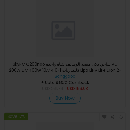
SkyRC Q200neo شاحن ذكي متعدد الوظائف بقناة واحدة AC
200W DC 400W 10A*4 لبطاريات 1-6S Lipo LiHV LiFe LiIon 2-
15S NiMH NIC
Banggood
+ Upto 9.80% Cashback
USD
261.74
USD
156.03
Buy Now
Save 12%