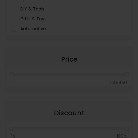
DIY & Tools
Gifts & Toys
Automotive
Pet Food & Care
Miscellaneous
Price
1
548450
Discount
1%
100%