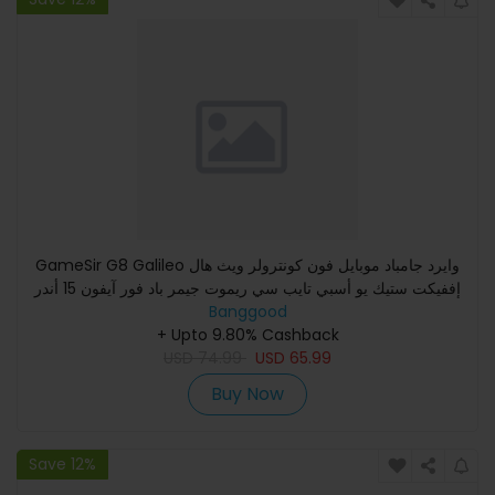
GameSir G8 Galileo وايرد جامباد موبايل فون كونترولر ويث هال
إففيكت ستيك يو أسبي تايب سي ريموت جيمر باد فور آيفون 15 أندر
Banggood
+ Upto 9.80% Cashback
USD
74.99
USD
65.99
Buy Now
Save 12%