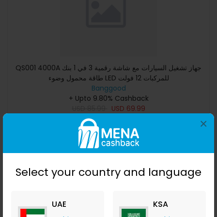
QS001 4000A جهاز تشغيل السيارات مع شاشة رقمية 3 في 1 بنك
طاقة محمول وضوء LED للمركبات 12 فولت
Banggood
+ Upto 9.80% Cashback
USD
85.99
USD
69.99
×
Buy Now
Save 12%
Select your country and language
UAE
KSA