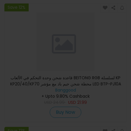
Save 12%
قاعدة شحن وحدة التحكم في الألعاب BEITONG RGB لسلسلة KP
KP20/40/KP70 محطة شحن جيم باد مع مؤشر LED BTP-PJ10A
Banggood
+ Upto 9.80% Cashback
USD
24.99
USD
21.99
Buy Now
Save 12%