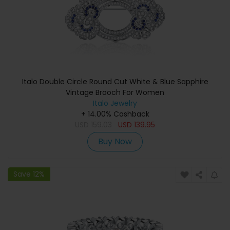
Italo Double Circle Round Cut White & Blue Sapphire
Vintage Brooch For Women
Italo Jewelry
+ 14.00% Cashback
USD
159.03
USD
139.95
Buy Now
Save 12%