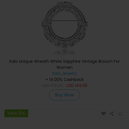
Italo Unique Wreath White Sapphire Vintage Brooch For
Women
Italo Jewelry
+ 14.00% Cashback
USD
170.39
USD
149.95
Buy Now
Save 12%