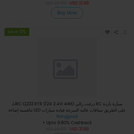
USD
24.99
USD
21.99
Buy Now
Save 12%
JJRC Q233 RTR 1/24 2.4G 4WD درفت رالي RC سيارة باردة
تنافسية إضاءة LED على الطريق سباقات عالية السرعة قيادة سيارات
Banggood
التحك
+ Upto 9.80% Cashback
USD
24.99
USD
21.99