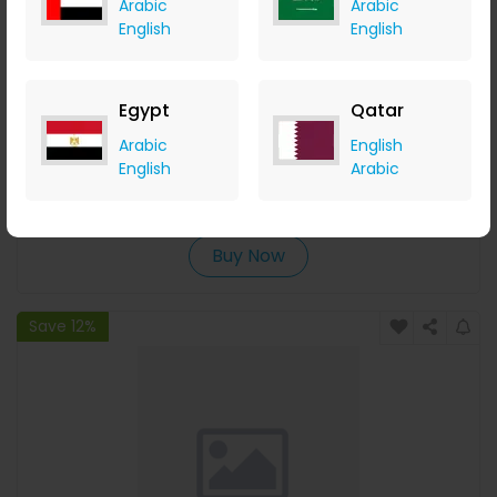
Arabic
Arabic
English
English
Egypt
Qatar
[إصدار NS] وحدة تحكم الألعاب اللاسلكية 8BitDo Ultimate 2 ثلاثية
Arabic
English
الوضع مع قاعدة شحن مدمجة عصا تحكم RGB مزدوجة ومشغلات
English
Arabic
Banggood
تأث
+ Upto 9.80% Cashback
USD
101.99
USD
54.99
Buy Now
Save 12%