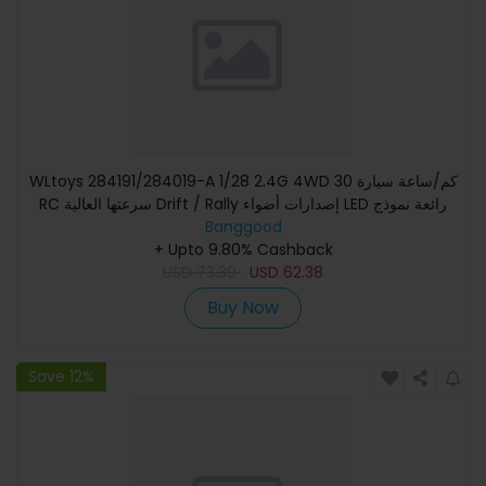
WLtoys 284191/284019-A 1/28 2.4G 4WD 30 كم/ساعة سيارة
RC سرعتها العالية Drift / Rally إصدارات أضواء LED رائعة نموذج
Banggood
مركب
+ Upto 9.80% Cashback
USD
73.39
USD
62.38
Buy Now
Save 12%