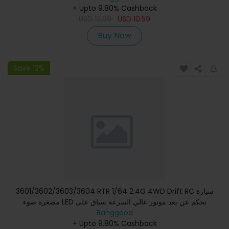
+ Upto 9.80% Cashback
USD
12.99
USD
10.59
Buy Now
Save 12%
3601/3602/3603/3604 RTR 1/64 2.4G 4WD Drift RC سيارة
مصغرة ضوء LED تحكم عن بعد موتور عالي السرعة سباق على
الطريق نموذج م
Banggood
+ Upto 9.80% Cashback