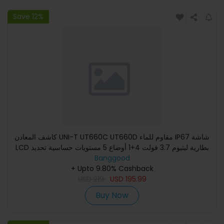
Save 12%
كاشف المعادن UNI-T UT660C UT660D مقاوم للماء IP67 شاشة
LCD بطارية ليثيوم 3.7 فولت 4+1 أوضاع 5 مستويات حساسية تحديد
Banggood
الأهد
+ Upto 9.80% Cashback
USD
219
USD
195.99
Buy Now