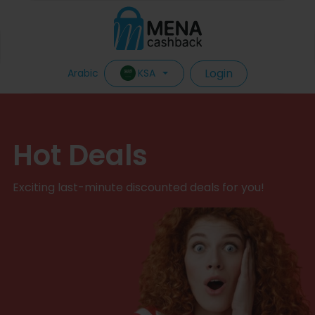
Login
KSA
Arabic
Hot Deals
Exciting last-minute discounted deals for you!