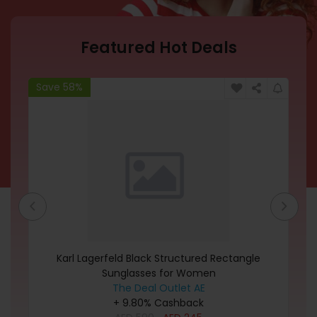
Featured Hot Deals
Save 58%
Sa
for
Karl Lagerfeld Black Structured Rectangle
La
Sunglasses for Women
The Deal Outlet AE
+ 9.80% Cashback