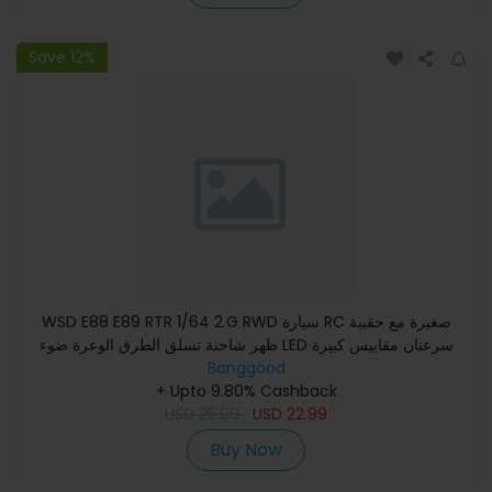
Save 12%
WSD E88 E89 RTR 1/64 2.G RWD سيارة RC صغيرة مع حقيبة
ظهر شاحنة تسلق الطرق الوعرة ضوء LED سرعتان مقاييس كبيرة
للتحكم عن ب
Banggood
+ Upto 9.80% Cashback
USD
25.99
USD
22.99
Buy Now