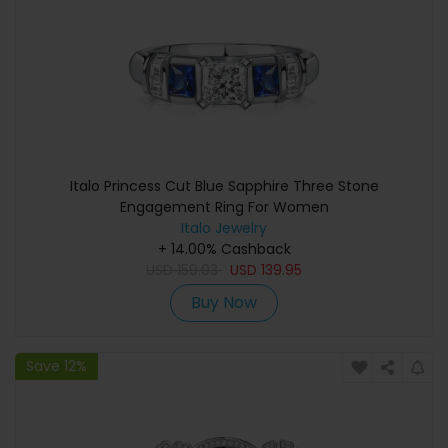
Italo Princess Cut Blue Sapphire Three Stone
Engagement Ring For Women
Italo Jewelry
+ 14.00% Cashback
USD
159.03
USD
139.95
Buy Now
Save 12%