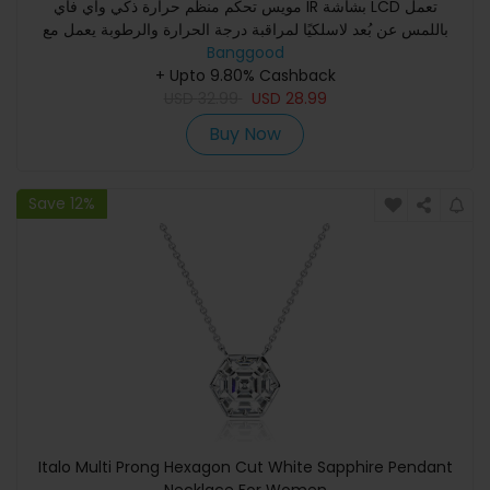
مويس تحكم منظم حرارة ذكي واي فاي IR بشاشة LCD تعمل
باللمس عن بُعد لاسلكيًا لمراقبة درجة الحرارة والرطوبة يعمل مع
Banggood
أليكسا
+ Upto 9.80% Cashback
USD
32.99
USD
28.99
Buy Now
Save 12%
Italo Multi Prong Hexagon Cut White Sapphire Pendant