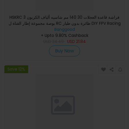
HSKRC فراشة قاعدة العجلات 30 140 مم شاسيه ألياف الكربون 3
بوصة مجموعة إطار القناة ل RC طائرة بدون طيار DIY FPV Racing
Banggood
+ Upto 9.80% Cashback
USD
34.49
USD
21.84
Buy Now
Save 12%