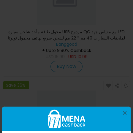
محول طاقة مأخذ شاحن سيارة USB مزدوج QC مع مقياس جهد LED
لملحقات السيارات 40 مم * 22 مم لشحن سريع لهاتف محمول تويوتا
Banggood
12-2
+ Upto 9.80% Cashback
USD
15.99
USD
10.99
Buy Now
Save 36%
×