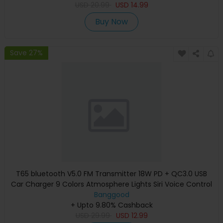
USD
20.99
USD
14.99
Buy Now
Save 27%
T65 bluetooth V5.0 FM Transmitter 18W PD + QC3.0 USB
Car Charger 9 Colors Atmosphere Lights Siri Voice Control
Hands-fre
Banggood
+ Upto 9.80% Cashback
USD
29.99
USD
12.99