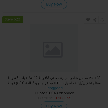
Buy Now
Save 52%
مقبس شاحن سيارة معدني 63 واط 12-24 فولت 45 واط PD + 18
واط QC3.0 مع عرض جهد/طاقة LED مفتاح تشغيل/إيقاف لسيارات
الدفع الر
Banggood
+ Upto 9.80% Cashback
USD
20.99
USD
13.59
Buy Now