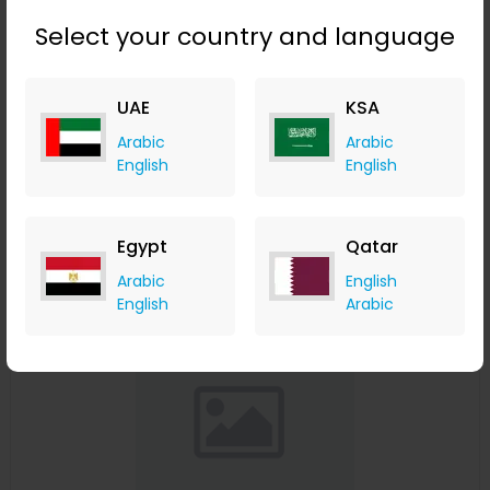
Select your country and language
مقبس شاحن سيارة 12 فولت 3 في 1 مقاوم للماء مزدوج USB مخرج
UAE
KSA
QC3.0 لوحة تبديل التبديل مع مقياس الجهد للقوارب البحرية RV
Banggood
Arabic
Arabic
+ Upto 9.80% Cashback
English
English
USD
24.99
USD
11.99
Buy Now
Egypt
Qatar
Arabic
English
Save 27%
English
Arabic