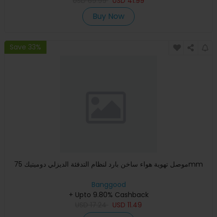
USD
69.99
USD
41.99
Buy Now
Save 33%
موصل تهوية هواء ساخن بارد لنظام التدفئة الديزلي دوميتيك 75mm
Banggood
+ Upto 9.80% Cashback
USD
17.24
USD
11.49