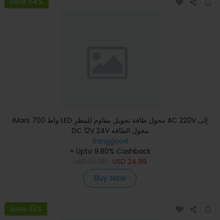
Save 64%
iMars 700 واط LED محول طاقة تحويل مقاوم للمطر AC 220V إلى
DC 12V 24V محول الطاقة
Banggood
+ Upto 9.80% Cashback
USD
53.99
USD
24.99
Buy Now
Save 33%