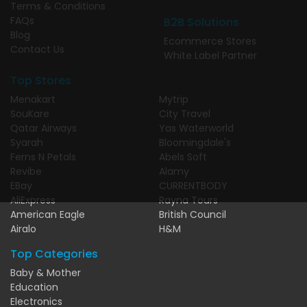
Terms & Conditions
FAQs
B2B Solutions
Blog
Ecommerce Stores
Contact Us
White Label Partner
Top Stores
Menakart
Mytrip
SouKare
City Travel
Qatar Airways
Yas Waterworld
Syarah
Bloomingdale's
Ferns N Petals
Abels Soft
Revibe
Alamy
EBay
CURRENTBODY
AliExpress
Rayna Tours
American Eagle
British Council
Airalo
H&M
Top Categories
Baby & Mother
Education
Electronics