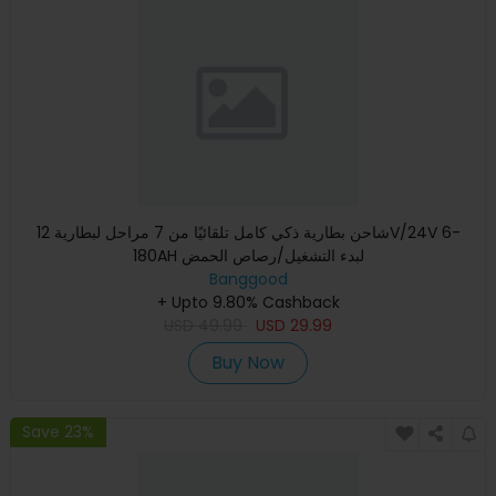
شاحن بطارية ذكي كامل تلقائيًا من 7 مراحل لبطارية 12V/24V 6-
180AH لبدء التشغيل/رصاص الحمض
Banggood
+ Upto 9.80% Cashback
USD
49.99
USD
29.99
Buy Now
Save 23%