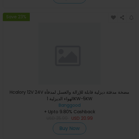
Save 23%
Hcalory 12V 24V مضخة مدفئة ديزلية قابلة للإزالة والغسل لمدفأة
الهواء الديزلية 1KW-5KW
Banggood
+ Upto 9.80% Cashback
USD
35.99
USD
20.99
Buy Now