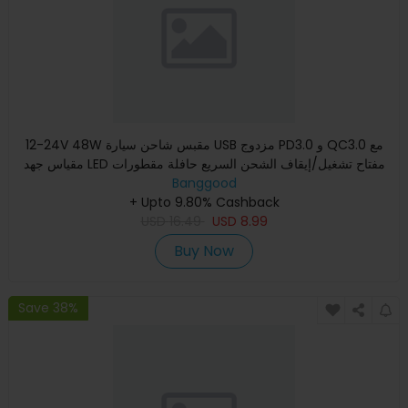
12-24V 48W مقبس شاحن سيارة USB مزدوج PD3.0 و QC3.0 مع
مقياس جهد LED مفتاح تشغيل/إيقاف الشحن السريع حافلة مقطورات
قوارب
Banggood
+ Upto 9.80% Cashback
USD
16.49
USD
8.99
Buy Now
Save 38%