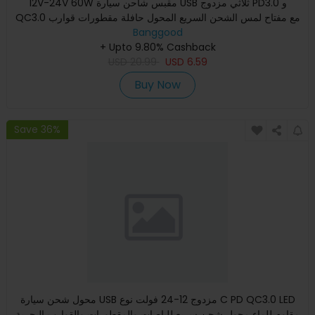
12V-24V 60W مقبس شاحن سيارة USB ثلاثي مزدوج PD3.0 و
QC3.0 مع مفتاح لمس الشحن السريع المحول حافلة مقطورات قوارب
Banggood
+ Upto 9.80% Cashback
USD
20.99
USD
6.59
Buy Now
Save 36%
محول شحن سيارة USB مزدوج 12-24 فولت نوع C PD QC3.0 LED
مقاوم للماء محول شحن سريع للباصات والمقطورات والقوارب البحرية