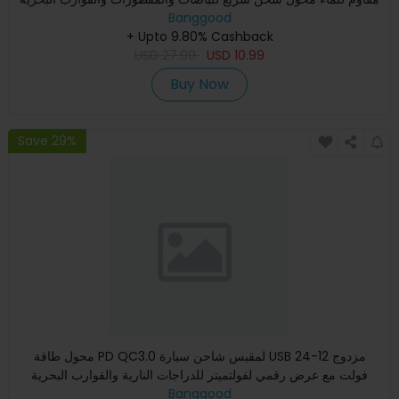
Banggood
+ Upto 9.80% Cashback
USD
27.99
USD
10.99
Buy Now
Save 29%
محول طاقة PD QC3.0 لمقبس شاحن سيارة USB مزدوج 12-24
فولت مع عرض رقمي لفولتميتر للدراجات النارية والقوارب البحرية
والشاحن
Banggood