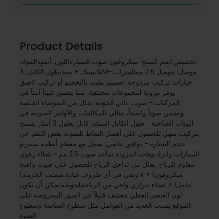
Product Details
تخصيص:اسم المنتج: ميكروفون صوت السيارةاللون: أسودالمواد:
بلاستيك + معدنطول الكابل: 3Mموصل: موصل 2.5 ممالميزات:-
خيارات تركيب مزدوجة: تصميم مثبت بالتحجيم أو تركيب لاصق
يوفر مرونة لمجموعات مختلفة، مما يضمن تثبيتاً آمناً في
المركبات.- صوت عالي الجودة: يقلل من الضوضاء الخلفية
ويضمن صوتاً واضحاً، مثالي للمكالمات والأوامر الصوتية في
البيئات الصاخبة.- طول الكابل الممتد: كابل بطول 3 أمتار يسمح
بتركيب سهل للحصول على أفضل التقاط للصوت بغض النظر عن
حجم السيارة.- توافق عالمي: يعمل مع معظم أنظمة ستيريو
السيارات والراديوهات المزودة بمآخذ صوت 2.5 مم.- غطاء رغوي
مقاوم للرياح: يقلل من تداخل الرياح للحصول على صوت واضح
ونقي في أي ظروف قيادة.شملت الحزمة:1 x ميكروفون1 ×
حامل1 × غطاء حراري واقي من الرياحملحوظة:يمكن أن يكون
لون العنصر الفعلي مختلف قليلاً عن الصور المعروضة على
الموقع بسبب العديد من العوامل مثل سطوع الشاشة وسطوع
الضوء.