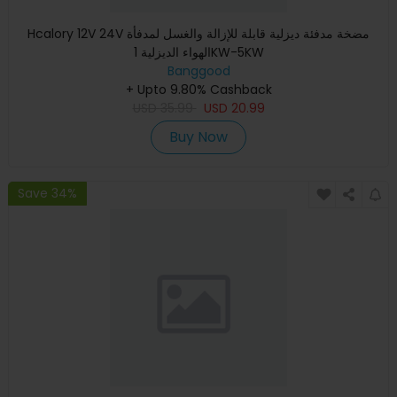
Hcalory 12V 24V مضخة مدفئة ديزلية قابلة للإزالة والغسل لمدفأة
الهواء الديزلية 1KW-5KW
Banggood
+ Upto 9.80% Cashback
USD
35.99
USD
20.99
Buy Now
Save 34%