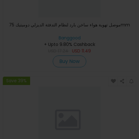
موصل تهوية هواء ساخن بارد لنظام التدفئة الديزلي دوميتيك 75mm
Banggood
+ Upto 9.80% Cashback
USD
17.24
USD
11.49
Buy Now
Save 39%