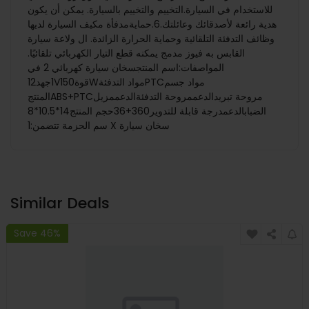
للاستخدام في السيارة.التخييم والتخييم بالسيارة. يمكن أن يكون
هدية رائعة لأصدقائك وعائلتك.6.حمايةمدفأة مكيف السيارة لديها
وظائف التدفئة التلقائية وحماية الحرارة الزائدة. ال ولاعة سيارة
القابس به فيوز مدمج يمكنه قطع التيار الكهربائي تلقائيًا.
المواصفات:اسم المنتجسخان سيارة كهربائي 2 في
1جهد12Vقوة150Wمواد التدفئةPTCمواد جسم
المنتجABS+PTCمروحة تبريدالدعممروحة التدفئةالدعممزيل
الضبابالدعمدرجة قابلة للتدوير360+36حجم المنتج14*10.5*8
سم الحزمة تتضمن:1 X سخان سيارة
Similar Deals
Save 46%