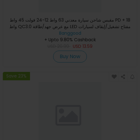
مقبس شاحن سيارة معدني 63 واط 12-24 فولت 45 واط PD + 18
واط QC3.0 مع عرض جهد/طاقة LED مفتاح تشغيل/إيقاف لسيارات
الدفع الر
Banggood
+ Upto 9.80% Cashback
USD
20.99
USD
13.59
Buy Now
Save 23%