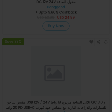
DC 12V 24V محول الطاقة
Banggood
+ Upto 9.80% Cashback
USD
53.99
USD
24.99
Buy Now
Save 33%
مقبس شاحن USB 12V / 24V ثلاثي المنافذ مزدوج 18 واط QC 3.0 و
20 واط PD USB-C للسيارات والدراجات النارية مع مقياس جهد كهرب