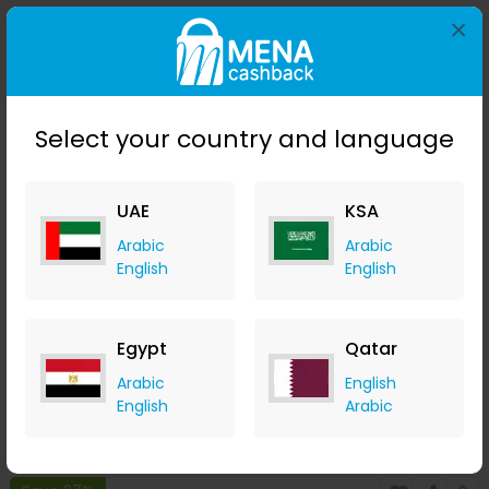
×
Save 36%
Select your country and language
UAE
KSA
Arabic
Arabic
English
English
مقبس شاحن سيارة 12 فولت 3 في 1 مقاوم للماء مزدوج USB مخرج
QC3.0 لوحة تبديل التبديل مع مقياس الجهد للقوارب البحرية RV
Banggood
Egypt
Qatar
+ Upto 9.80% Cashback
Arabic
English
USD
24.99
USD
11.99
English
Arabic
Buy Now