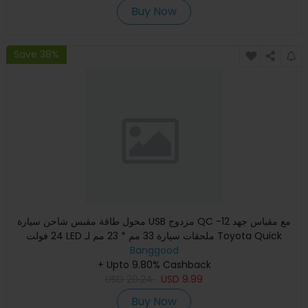
Buy Now
Save 38%
محول طاقة مقبس شاحن سيارة USB مزدوج QC مع مقياس جهد 12-
24 فولت LED ملحقات سيارة 33 مم * 23 مم لـ Toyota Quick
Charge لله
Banggood
+ Upto 9.80% Cashback
USD
20.24
USD
9.99
Buy Now