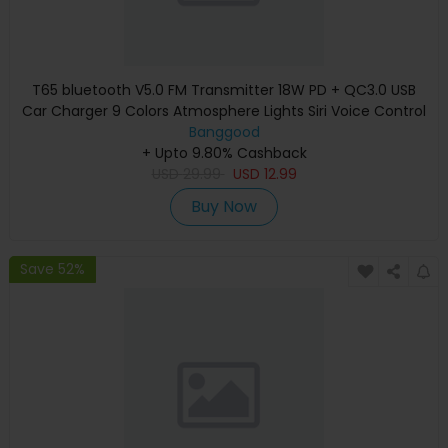
T65 bluetooth V5.0 FM Transmitter 18W PD + QC3.0 USB
Car Charger 9 Colors Atmosphere Lights Siri Voice Control
Hands-fre
Banggood
+ Upto 9.80% Cashback
USD
29.99
USD
12.99
Buy Now
Save 52%