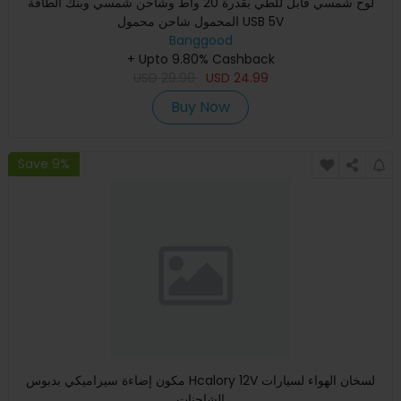
لوح شمسي قابل للطي بقدرة 20 واط وشاحن شمسي وبنك الطاقة
المحمول شاحن محمول USB 5V
Banggood
+ Upto 9.80% Cashback
USD
29.99
USD
24.99
Buy Now
Save 9%
مكون إضاءة سيراميكي بدبوس Hcalory 12V لسخان الهواء لسيارات
الشاحنات