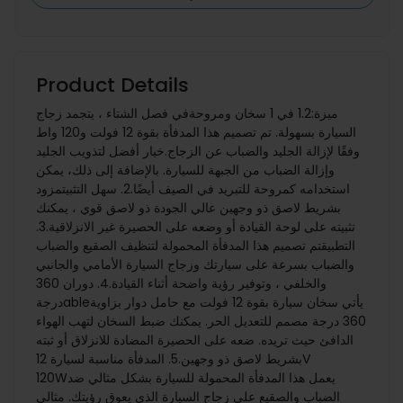
Product Details
ميزة:1.2 في 1 سخان ومروحةفي فصل الشتاء ، يتجمد زجاج
السيارة بسهولة. تم تصميم هذا المدفأة بقوة 12 فولت و120 واط
وفقًا لإزالة الجليد والضباب عن الزجاج.خيار أفضل لتذويب الجليد
وإزالة الضباب من الجبهة للسيارة. بالإضافة إلى ذلك، يمكن
استخدامه كمروحة للتبريد في الصيف أيضًا.2. سهل التثبيتمزود
بشريط لاصق ذو وجهين عالي الجودة ذو لاصق قوي ، يمكنك
تثبيته على لوحة القيادة أو وضعه على الحصيرة غير الانزلاقية.3.
التطبيقتم تصميم هذا المدفأة المحمولة لتنظيف الصقيع والضباب
والضباب بسرعة على سيارتك وزجاج السيارة الأمامي والجانبي
والخلفي ، وتوفير رؤية واضحة أثناء القيادة.4. دوران 360
درجةableيأتي سخان سيارة بقوة 12 فولت مع حامل دوار بزاوية
360 درجة مصمم للتعديل الحر. يمكنك ضبط السخان لتهب الهواء
الدافئ حيث تريده. ضعه على الحصيرة المضادة للانزلاق أو ثبته
بشريط لاصق ذو وجهين.5. المدفأة مناسبة لسيارة 12V
120Wيعمل هذا المدفأة المحمولة للسيارة بشكل مثالي ضد
الضباب والصقيع على زجاج السيارة الذي يعوق رؤيتك. مثالي