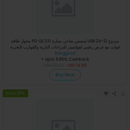
محول طاقة PD QC3.0 لمقبس شاحن سيارة USB مزدوج 12-24
فولت مع عرض رقمي لفولتميتر للدراجات النارية والقوارب البحرية
والشاحن
Banggood
+ Upto 9.80% Cashback
USD
20.99
USD
14.99
Buy Now
Save 29%