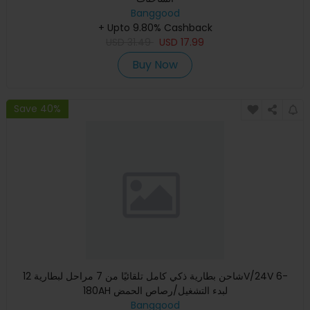
Banggood
+ Upto 9.80% Cashback
USD
31.49
USD
17.99
Buy Now
Save 40%
شاحن بطارية ذكي كامل تلقائيًا من 7 مراحل لبطارية 12V/24V 6-
180AH لبدء التشغيل/رصاص الحمض
Banggood