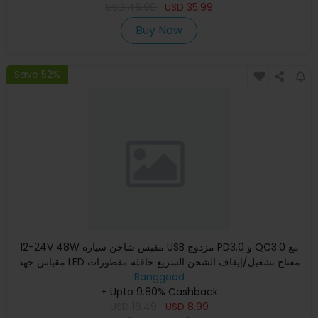
USD
46.99
USD
35.99
Buy Now
Save 52%
12-24V 48W مقبس شاحن سيارة USB مزدوج PD3.0 و QC3.0 مع
مقياس جهد LED مفتاح تشغيل/إيقاف الشحن السريع حافلة مقطورات
قوارب
Banggood
+ Upto 9.80% Cashback
USD
16.49
USD
8.99