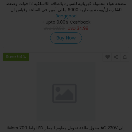
مضخة هواء محمولة كهربائية للسيارة بالطاقة اللاسلكية 12 فولت وضغط
140 رطل/بوصة وبطارية 6000 مللي أمبير في الساعة وقياس ال
Banggood
+ Upto 9.80% Cashback
USD
69.99
USD
34.99
Buy Now
Save 64%
iMars 700 واط LED محول طاقة تحويل مقاوم للمطر AC 220V إلى