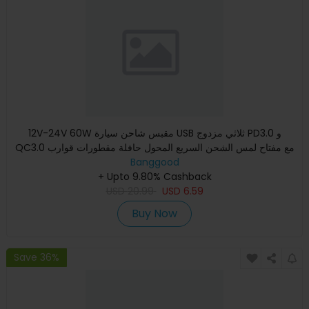
12V-24V 60W مقبس شاحن سيارة USB ثلاثي مزدوج PD3.0 و
QC3.0 مع مفتاح لمس الشحن السريع المحول حافلة مقطورات قوارب
Banggood
+ Upto 9.80% Cashback
USD
20.99
USD
6.59
Buy Now
Save 36%