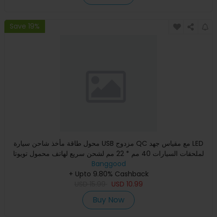
Save 19%
محول طاقة مأخذ شاحن سيارة USB مزدوج QC مع مقياس جهد LED
لملحقات السيارات 40 مم * 22 مم لشحن سريع لهاتف محمول تويوتا
Banggood
12-2
+ Upto 9.80% Cashback
USD
15.99
USD
10.99
Buy Now