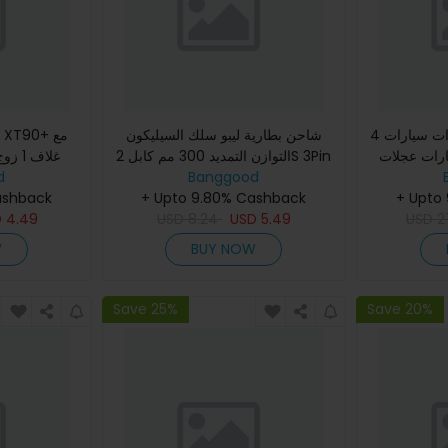
4 قطع من الجنوط والإطارات سيارات
شاحن بطارية ليبو سلك السيليكون
السيارات عجلات RC 1/1
التوازن التمديد 300 مم كابل 2S 3Pin
غلاف 
d
C والسيارة
3S 4Pin 4S 5Pin 6S 7Pin 7S 8Pin
Banggood
A959-B 
ashback
+ Upto 9.80% Cashback
8S 9Pin 2.54XH 30 سم
+ Upto
D
4.49
USD
8.24
USD
5.49
USD
2
W
BUY NOW
Save 25%
Save 20%