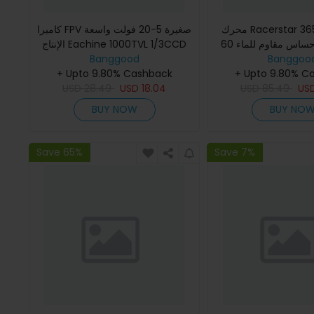
محرك Racerstar 3650 اللاسلكي
كاميرا FPV صغيرة 5-20 فولت واسعة
بدون حساس مقاوم للماء 60A ESC
الإنتاج Eachine 1000TVL 1/3CCD
بزاوية 110 درجة وعدسة 2.8 مم NTSC
Banggood
Banggoo
لشاحنة RC 
+ Upto 9.80% Cashback
PAL قابلة للتبديل
+ Upto 9.80% C
USD
28.49
USD
18.04
USD
85.49
US
BUY NOW
BUY NO
Save 65%
Save 7%