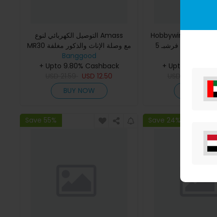
التوصيل الكهربائي لنوع Amass
Hobbywing Skywalk
متحكم سرعة بدون فرشبـ 5V/2A
MR30 مع وصلة الإناث والذكور مغلفة
Banggood
BEC تحكم عن بعد
Banggoo
+ Upto 9.80% Cashback
+ Upto 9.80% C
USD
21.59
USD
12.50
USD
21.74
US
BUY NOW
BUY NO
Save 55%
Save 24%