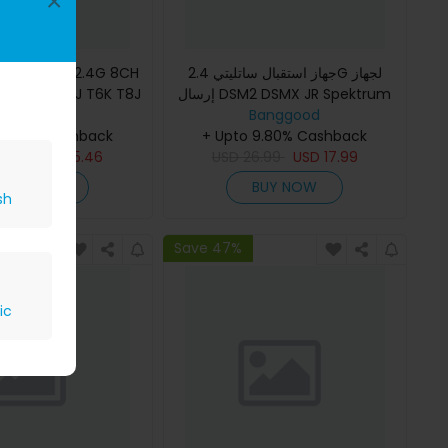
×
SF S-FHSS 2.4G 8CH
جهاز استقبال ساتليتي 2.4G لجهاز
إرسال DSM2 DSMX JR Spektrum
م T6J T6K T8J
14SG T18MZT 18SZ
Banggood
Banggood
 9.80% Cashback
+ Upto 9.80% Cashback
6.99
USD
15.46
USD
26.99
USD
17.99
BUY NOW
BUY NOW
sh
Save 47%
ic