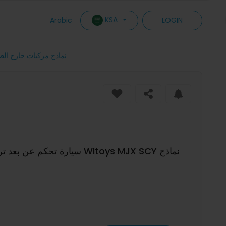
KSA
Arabic
LOGIN
سيارة تحكم عن بعد ت Wltoys MJX SCY نماذج مركبات خارج الطرق قطع غيار اك