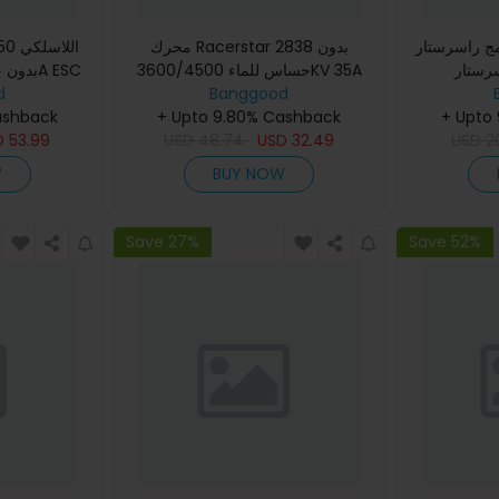
قة برنامج راسرستار
محرك Racerstar 2838 بدون
حساس للماء 3600/4500KV 35A
d
1/10 على الطرق الوعرة
Banggood
ESC لسيارات 1/12 و 1/14
ashback
+ Upto 9.80% Cashback
+ Upto
D
53.99
USD
48.74
USD
32.49
USD
2
W
BUY NOW
Save 27%
Save 52%