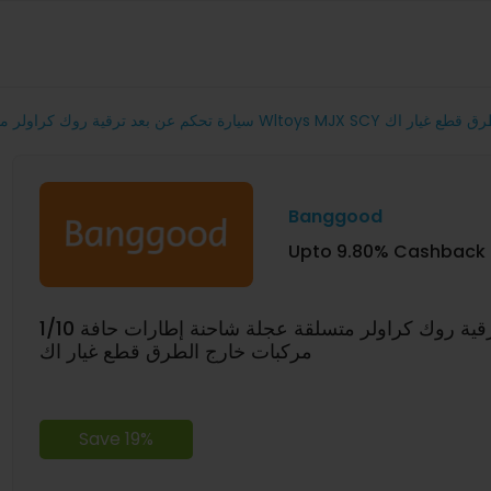
1/10 رقية روك كراولر متسلقة عجلة شاحنة إطارات حافة
Banggood
Upto 9.80% Cashback
1/10 سيارة تحكم عن بعد ترقية روك كراولر متسلقة عجلة شاحنة إطارات حافة Wltoys MJX SCY نماذج
مركبات خارج الطرق قطع غيار اك
Save 19%