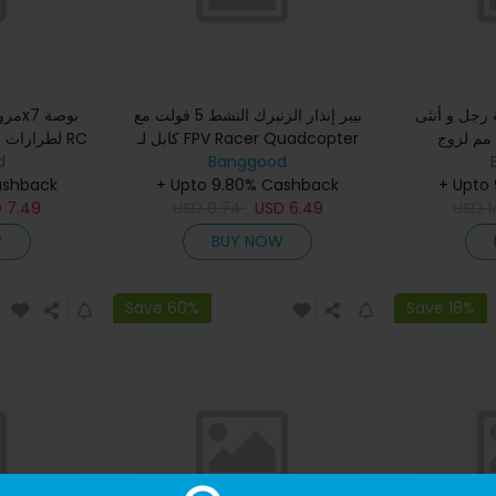
رجل و أنثى
بيبر إنذار الزنبرك النشط 5 فولت مع
كابل لـ FPV Racer Quadcopter
لطرازات  RC
d
QTmodel
Banggood
Drone DIY
ashback
+ Upto 9.80% Cashback
+ Upto
D
7.49
USD
9.74
USD
6.49
USD
1
W
BUY NOW
Save 60%
Save 18%