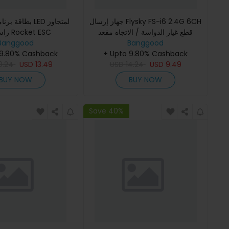
جهاز إرسال Flysky FS-i6 2.4G 6CH
بطا LED لمتجاوز
قطع غيار الدواسة / الاتجاه مقعد
راسرستار Rocket ESC
Banggood
الحملة الرئيسي
Banggood
 9.80% Cashback
+ Upto 9.80% Cashback
0.24
USD
13.49
USD
14.24
USD
9.49
BUY NOW
BUY NOW
Save 40%