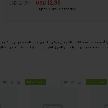
USD 12.99
USD 24.74
+ Upto 9.80% Cashback
Save 62%
Save 32%