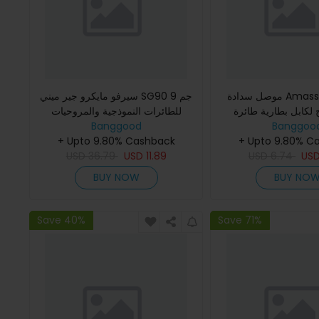
موصل سدادة Amass XT90+ مع
سيرفو مايكرو جير ميني SG90 9 جم
1 زوج لكابل بطارية طائرة
للطائرات النموذجية والمروحيات
Banggood
Banggoo
الدرون R
+ Upto 9.80% Cashback
+ Upto 9.80% C
USD
36.79
USD
11.89
USD
6.74
US
BUY NOW
BUY NO
Save 40%
Save 71%