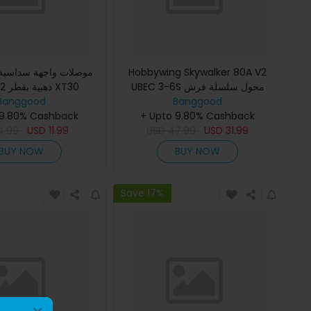
موصلات واجهة سداسية 
Hobbywing Skywalker 80A V2
UBEC 3-6S محول سلسلة فرش
ذهبية بقطر 2 مم لزوج XT30
Banggood
بدون فرشات بطاقة BEC 5V/7A دعم
Banggood
 9.80% Cashback
الفرامل العادية تحكم البرامج
+ Upto 9.80% Cashback
4.99
USD
11.99
USD
47.99
للطائرات
USD
31.99
BUY NOW
BUY NOW
Save 17%