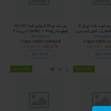
مروحة قوية بثلاثة أوراق 11x7 بوصة
ESC مقاوم للماء 60A 3S بفرشاة مع
الطائرات الكهربائية بيترو
مروحة 5V 3A BEC T-Plug لقطع غيار
Banggood
نماذج سيارات RC بمقياس 1/10
Banggoo
من طراز 
+ Upto 9.80% Cashback
+ Upto 9.80% C
USD
26.99
USD
9.79
USD
11.24
US
BUY NOW
BUY NO
Save 42%
Save 55%