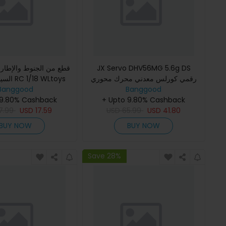
JX Servo DHV56MG 5.6g DS
رقمي كورلس معدني محرك محوري
8 WLtoys
A979-B A959 A969
Banggood
سيرفو61.2kg 0.10sec للطائرات
Banggood
 9.80% Cashback
A979 K929 قطع غيار نماذج المركبات
+ Upto 9.80% Cashback
اللاسلكية
7.99
USD
17.59
USD
65.99
USD
41.80
BUY NOW
BUY NOW
Save 28%