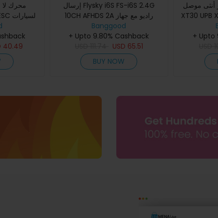
 أنثى موصل
إرسال Flysky i6S FS-i6S 2.4G
XT30 UPB XT30UP
10CH AFHDS 2A راديو مع جهاز
d
استقبال FS-iA10B لطائرة بدون طيار
Banggood
ashback
+ Upto 9.80% Cashback
FPV RC وسيارة هندسية وقارب ور
+ Upto
D
40.49
USD
111.74
USD
65.51
USD
1
W
BUY NOW