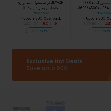
محرك لا سينسور للماء 2838
لوحة محول منفذ توازن JST-XH
3600/4500KV 35A ESC لسيارات
لشاحن بطارية ليبو 2-6S
Banggood
Banggoo
1/12 1/14
+ Upto 9.80% Cashback
+ Upto 9.80% C
USD
11.24
USD
7.49
USD
60.74
US
BUY NOW
BUY NO