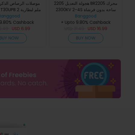
هجولة التعديل 2205 BR2205 محرك
موصلات الرصاص الذكر
2300KV 2-4S ساحة بدون فرشاة
B 2 ملم لبطارية
Banggood
الطائرة بدون طيار RC
أحمر لـ 220 250 طائرة بدون طيار RC
Banggood
 9.80% Cashback
+ Upto 9.80% Cashback
سباق FPV
0.49
USD
6.99
USD
31.49
USD
16.99
BUY NOW
BUY NOW