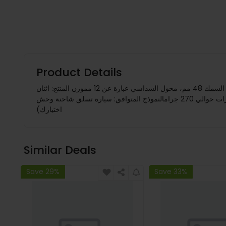
Product Details
الوصف:اسم العنصر: عجلة الإطاراتالمواد: المطاط والبلاستيكاللون: أسودحجم المنتج: القطر الخارجي حوالي 110 مم، قطر الفتحة حوالي 4.5 مم، السمك 48 مم، محول السداسي عبارة عن 12 مموزن المنتج: اثنان
من الإطارات حوالي 270 جرامالنموذج المتوافق: سيارة تسلق شاحنة وحش rc مقاس 1/10 خارج الطرق لطرازات السيارات ، مثل wltoys ، mjx ، scyالحزمة تشمل:2/4 X إطارات (الرقم اختياري حسب
اختيارك)
Similar Deals
Save 29%
Save 33%