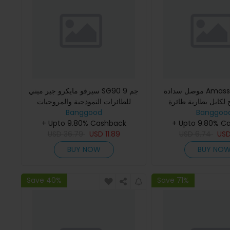
موصل سدادة Amass XT90+ مع
سيرفو مايكرو جير ميني SG90 9 جم
1 زوج لكابل بطارية طائرة
للطائرات النموذجية والمروحيات
Banggood
Banggoo
الدرون R
+ Upto 9.80% Cashback
+ Upto 9.80% C
USD
36.79
USD
11.89
USD
6.74
US
BUY NOW
BUY NO
Save 40%
Save 71%