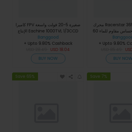
محرك Racerstar 3650 اللاسلكي
كاميرا FPV صغيرة 5-20 فولت واسعة
بدون حساس مقاوم للماء 60A ESC
الإنتاج Eachine 1000TVL 1/3CCD
بزاوية 110 درجة وعدسة 2.8 مم NTSC
Banggood
Banggoo
لشاحنة RC 
+ Upto 9.80% Cashback
PAL قابلة للتبديل
+ Upto 9.80% C
USD
28.49
USD
18.04
USD
85.49
US
BUY NOW
BUY NO
Save 65%
Save 7%