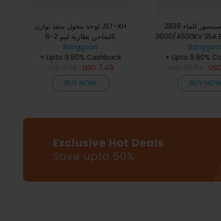
محرك لا سينسور للماء 2838
لوحة محول منفذ توازن JST-XH
3600/4500KV 35A ESC لسيارات
لشاحن بطارية ليبو 2-6S
Banggood
Banggoo
1/12 1/14
+ Upto 9.80% Cashback
+ Upto 9.80% C
USD
11.24
USD
7.49
USD
60.74
US
BUY NOW
BUY NO