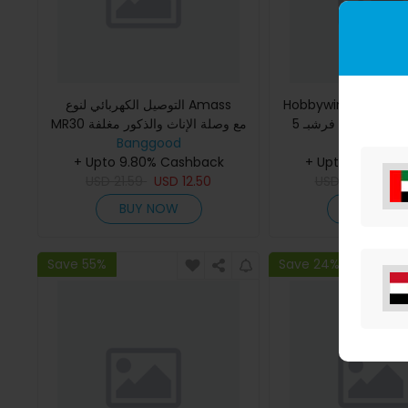
التوصيل الكهربائي لنوع Amass
Hobbywing Skywalk
متحكم سرعة بدون فرشبـ 5V/2A
MR30 مع وصلة الإناث والذكور مغلفة
Banggood
BEC تحكم عن بعد
Banggoo
+ Upto 9.80% Cashback
+ Upto 9.80% C
USD
21.59
USD
12.50
USD
21.74
US
BUY NOW
BUY NO
Save 55%
Save 24%