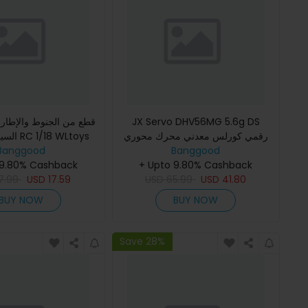
JX Servo DHV56MG 5.6g DS
رقمي كورلس معدني محرك محوري
8 WLtoys
A979-B A959 A969
Banggood
سيرفو61.2kg 0.10sec للطائرات
Banggood
 9.80% Cashback
A979 K929 قطع غيار نماذج المركبات
+ Upto 9.80% Cashback
اللاسلكية
7.99
USD
17.59
USD
65.99
USD
41.80
BUY NOW
BUY NOW
Save 28%