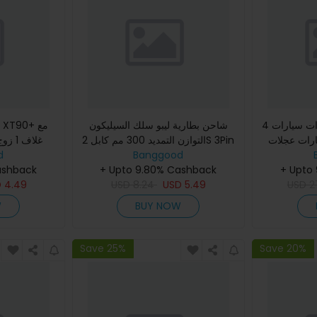
4 قطع من الجنوط والإطارات سيارات
شاحن بطارية ليبو سلك السيليكون
السيارات عجلات RC 1/1
التوازن التمديد 300 مم كابل 2S 3Pin
غلاف 
d
C والسيارة
3S 4Pin 4S 5Pin 6S 7Pin 7S 8Pin
Banggood
A959-B 
ashback
+ Upto 9.80% Cashback
8S 9Pin 2.54XH 30 سم
+ Upto
D
4.49
USD
8.24
USD
5.49
USD
2
W
BUY NOW
Save 25%
Save 20%