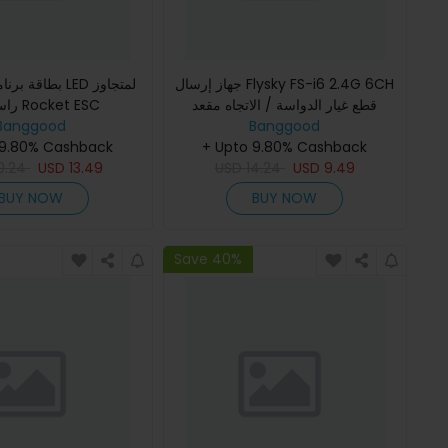
جهاز إرسال Flysky FS-i6 2.4G 6CH
بطا LED لمتجاوز
قطع غيار الدواسة / الاتجاه مقعد
راسرستار Rocket ESC
Banggood
الحملة الرئيسي
Banggood
 9.80% Cashback
+ Upto 9.80% Cashback
0.24
USD
13.49
USD
14.24
USD
9.49
BUY NOW
BUY NOW
Save 40%