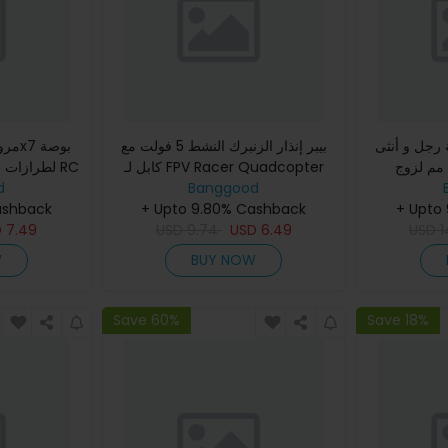
رجل و أنثى
بيبر إنذار الزنبرك النشط 5 فولت مع
كابل لـ FPV Racer Quadcopter
لطرازات  RC
d
QTmodel
Banggood
Drone DIY
ashback
+ Upto 9.80% Cashback
+ Upto
D
7.49
USD
9.74
USD
6.49
USD
1
W
BUY NOW
Save 60%
Save 18%