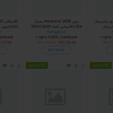
قة برنامج راسرستار
محرك Racerstar 2838 بدون
حساس للماء 3600/4500KV 35A
d
1/10 على الطرق الوعرة
Banggood
ESC لسيارات 1/12 و 1/14
ashback
+ Upto 9.80% Cashback
+ Upto
D
53.99
USD
48.74
USD
32.49
USD
2
W
BUY NOW
Save 27%
Save 52%