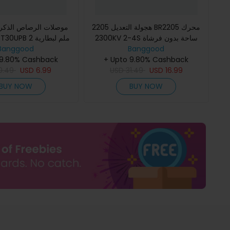
هجولة التعديل 2205 BR2205 محرك
موصلات الرصاص الذكر
2300KV 2-4S ساحة بدون فرشاة
B 2 ملم لبطارية
Banggood
الطائرة بدون طيار RC
أحمر لـ 220 250 طائرة بدون طيار RC
Banggood
 9.80% Cashback
+ Upto 9.80% Cashback
سباق FPV
0.49
USD
6.99
USD
31.49
USD
16.99
BUY NOW
BUY NOW