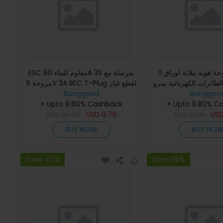
مروحة قوية بثلاثة أوراق 11x7 بوصة
ESC مقاوم للماء 60A 3S بفرشاة مع
الطائرات الكهربائية بيترو
مروحة 5V 3A BEC T-Plug لقطع غيار
Banggood
نماذج سيارات RC بمقياس 1/10
Banggoo
من طراز 
+ Upto 9.80% Cashback
+ Upto 9.80% C
USD
26.99
USD
9.79
USD
11.24
US
BUY NOW
BUY NO
Save 42%
Save 55%