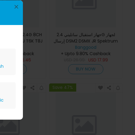
×
SF S-FHSS 2.4G 8CH
جهاز استقبال ساتليتي 2.4G لجهاز
إرسال DSM2 DSMX JR Spektrum
م T6J T6K T8J
14SG T18MZT 18SZ
Banggood
Banggood
 9.80% Cashback
+ Upto 9.80% Cashback
6.99
USD
15.46
USD
26.99
USD
17.99
sh
BUY NOW
BUY NOW
Save 47%
ic