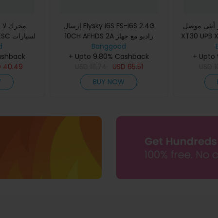
 أنثى موصل
إرسال Flysky i6S FS-i6S 2.4G
XT30 UPB XT30UP
10CH AFHDS 2A راديو مع جهاز
d
استقبال FS-iA10B لطائرة بدون طيار
Banggood
ashback
+ Upto 9.80% Cashback
FPV RC وسيارة هندسية وقارب ور
+ Upto
D
40.49
USD
111.74
USD
65.51
USD
1
W
BUY NOW