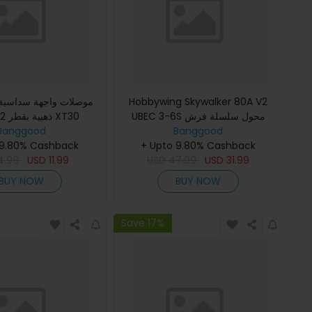
موصلات واجهة سداسية 
Hobbywing Skywalker 80A V2
UBEC 3-6S محول سلسلة فرش
ذهبية بقطر 2 مم لزوج XT30
Banggood
بدون فرشات بطاقة BEC 5V/7A دعم
Banggood
 9.80% Cashback
الفرامل العادية تحكم البرامج
+ Upto 9.80% Cashback
4.99
USD
11.99
USD
47.99
للطائرات
USD
31.99
BUY NOW
BUY NOW
Save 17%