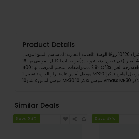
Product Details
اشترِ أكثر ووفّر أكثر، نوصي بشراء 10/20 زوجًا!الوصف:العلامة التجارية: أماساسم المنتج: موصل MR30مادة الهيكل وطلاء السطح: النحاس ومطلي بالذهبمادة العزل: PA66المقاومة الداخلية الأصلية: 0.8 مليون
أومالمقاومة الداخلية بعد 500 مرة: 0.85 مليون أومالتيار المستمر الأقصى: 30 أمبير (في غضون 30 دقيقة)التيار الزائد الأقصى: 40 أمبير (في غضون دقيقة واحدة)مواصفات الكابل الموصى بها: 18AWG قطرها
2.8 مممواصفات التلحيم الموصى بها: 400° C/3Sالوزن: 1.2 جرام/قطعةدرجة العزل: UL94V-0عمر الجهاز: 3000 مرةالميزات:- مناسب لربط ESCs ومحركات- مع غلاف واقي- قدم لحام مساعدة، أكثر
استقراراالحزمة تشمل:1x موصل أماس MR30 ذكر1x موصل أماس MR30 أنثىأو2x موصل Amass MR30 للذكور2x موصل Amass MR30 للإناث أو5x موصل Amass MR30 ذكر5x موصل Amass MR30
Similar Deals
Save 29%
Save 33%