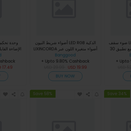
ضوء سقف LED ذكي RGBCW 24W
أضواء شريط النيون LED RGB الذكية
30 سم يعمل مع تطبيق Tuya WiFi
LIXINCORDA أضواء متغيرة اللون عبر
الإضاءة القاب
d
Bluetooth أضواء شريط النيون
Banggood
الصوتي ضوء سقف
813 WS2815
ashback
+ Upto 9.80% Cashback
السيليكوني LED التحكم عبر
وسيقى ضوء
+ Upto
D
17.49
USD
29.99
USD
19.99
USD
5
W
BUY NOW
Save 58%
Save 34%