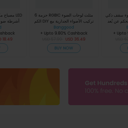
ضوء سقف ذكي Elfeland 30
6 حزمة RGBIC مثلث لوحات الضوء
مع تحكم عن بُعد WiFi وB
الكم DIY تركيب الأضواء الجدارية مع
الجوي التح
d
تطبيق مزامنة الموسيقى والجهاز عن
Banggood
تحكم الصوتي
ashback
ال
+ Upto 9.80% Cashback
بُعد مصباح أجواء اللعب
+ Upto
D
18.49
USD
57.99
USD
36.49
USD
6
W
BUY NOW