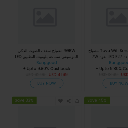
مصباح Tuya Wifi Smart Filament
مصباح سقف الصوت الذكي RGBW
7W بقوة LED E27 مصباح للإضاءة
LED الموسيقى سماعة بلوتوث التطبيق
+ التحكم عن بعد غرفة نوم
Banggood
يمكن تعتيمه 806Lm يعمل مع Smart
Banggoo
+ Upto 9.80% Cashback
Life Alexa Goog
+ Upto 9.80% C
USD
62.99
USD
41.99
USD
18.99
US
BUY NOW
BUY NO
Save 33%
Save 45%