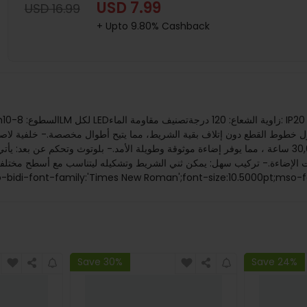
USD 7.99
USD 16.99
+ Upto 9.80% Cashback
طول خطوط القطع دون إتلاف بقية الشريط، مما يتيح أطوال مخصصة.- خلفية لاص
× جهاز تحكم عن بعد 24 مفتاح1 × وحدة تحكم بلوتوثmso-bidi-font-family:'Times New Roman';font-size:10.
Save 30%
Save 24%