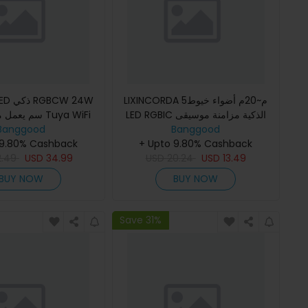
LIXINCORDA 5م~20م أضواء خيوط
LED RGBIC الذكية مزامنة موسيقى
التحكم  LED قابل
Banggood
IP68 مقاومة للماء التحكم عبر
Banggood
للتعديل ومزامنة الم
 9.80% Cashback
التطبيق/الريموت/الصوت مع أليكسا
+ Upto 9.80% Cashback
2.49
سقف
USD
34.99
USD
20.24
USD
13.49
BUY NOW
BUY NOW
Save 31%