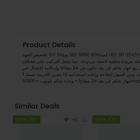
Product Details
تخصيص:الجهد: DC 5Vنوع LED: 5050 RGBكمية LED: 30 LEDs/mالسطوع: 8-10LM لكل LEDزاوية الشعاع: 120 درجةتصنيف مقاومة الماء: IP20 (ليس مقاومًا للماء)المادة: نحاس + PCBخيارات الطول: 1م، 2م،
5قة: مزودة بخلفية لاصقة مزدوجة، مما يجعل التركيب على مختلف
الأسطح سهلاً وآمناً.- عمر طويل: مصمم ليكون بين 10,000 و30,000 ساعة ، مما يوفر إضاءة موثوقة وطويلة الأمد.- بلوتوث وتحكم عن بعد: يأتي مع جهاز تحكم عن بعد مكون من 24 مفتاحًا وإمكانية الاتصال عبر
البلوتوث للتحكم السهل في الألوان ووضعيات الإضاءة.- تركيب سهل: يمكن ثني الشريط وتشكيله ليتناسب مع أسطح مختلفة، ومن السهل إصلاحه وإعادة استخدامه إذا تضرر. الحزمة تشمل:1 x شريط LED RGB
50501 
Similar Deals
Save 20%
Save 42%