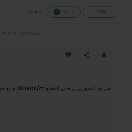
KSA
Arabic
LOGIN
طقم شريط LED RGB 5050 مع جهاز تحكم عن بُعد بلوتوث 5V 30 LEDs/m شريط لاصق مرن قابل للقطع IP20 لتزيين المنزل 1م 2م 5م 10م