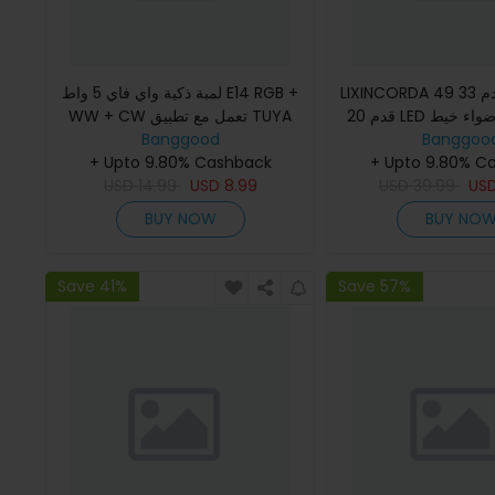
LIXINCORDA 49 قدم 33 LED / 32.8
لمبة ذكية واي فاي 5 واط E14 RGB +
قدم 20 LED أضواء خيط RGB الذكية
WW + CW تعمل مع تطبيق TUYA
متوافقة مع أليكسا تحكم صوتي
Banggood
في الهواء الطلق IP65 مقاومة للماء
Banggoo
+ Upto 9.80% Cashback
2.4GHz LED موفر للطاقة
+ Upto 9.80% C
بر التطبيق / عن
USD
14.99
USD
8.99
USD
39.99
US
BUY NOW
BUY NO
Save 41%
Save 57%