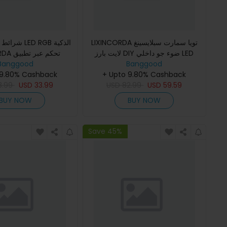
LIXINCORDA تويا سمارت سبلايسينغ
ED RGB الذكية
لايت بارز DIY ضوء جو داخلي LED
تحكم عبر
IP68
Banggood
مبتكر لالتقاط الصوت مصباح كمي
Banggood
مقاوم للماء تزيينات ا
 9.80% Cashback
+ Upto 9.80% Cashback
8.99
USD
33.99
USD
82.99
USD
59.59
BUY NOW
BUY NOW
Save 45%