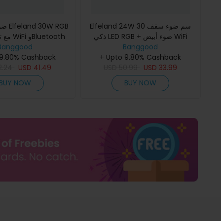
Elfeland 24W 30 سم ضوء سقف
W RGB
ذكي LED RGB + ضوء أبيض WiFi
luetooth
قابل للخفض تطبيق & ال
Banggood
تطبيق & تحكم صوتي 3000K ~
Banggood
 9.80% Cashback
متوافق مع Alexa Google Ass
6500K قابل للتعتيم يعمل مع Alexa
+ Upto 9.80% Cashback
2.24
USD
41.49
USD
50.99
& Goog
USD
33.99
BUY NOW
BUY NOW