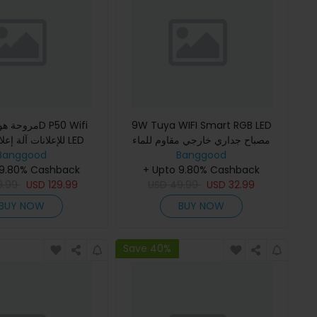
9W Tuya WIFI Smart RGB LED
مصباح جداري خارجي مقاوم للماء
للإعلانات آلة إع LED
بواسطة الخدمة الذاتية ا
Banggood
مكعب RGBW APP تعتيم ضوء الجدار
Banggood
 9.80% Cashback
الهوائي دعم فيدي
+ Upto 9.80% Cashback
الخارجي مصباح الجو مغسلة
9.99
USD
129.99
USD
49.99
USD
32.99
BUY NOW
BUY NOW
Save 40%