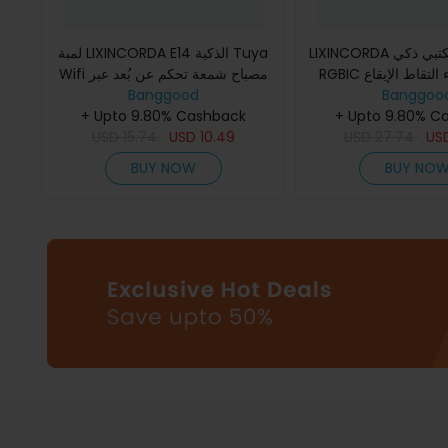
LIXINCORDA مصباح مكتبي ذكي LED
لمبة LIXINCORDA E14 الذكية Tuya
RGBIC أشرطة ضوء التقاط الإيقاع
Wifi مصباح شمعة تحكم عن بُعد عبر
التطبيق LED مصباح WiFi 2.4GHz
Banggood
كم عبر تطبيق بلوتوث
Banggoo
+ Upto 9.80% Cashback
يدعم Alexa مساعد Google ل
+ Upto 9.80% C
تحكم عن بعد
USD
15.74
USD
10.49
USD
27.74
US
BUY NOW
BUY NO