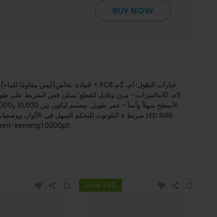
BUY NOW
م، 10م الميزات:- مرن وقابل للقطع: يمكن قص الشريط على 
5000pt;mso-font-kerning:1.0000pt;
Save 34%