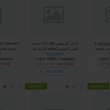
مروحة هولوغرافية 3D P50 Wifi
مصباح LED USB الذكي المحيطي
لانية بإضاءة
الليلي المصمم للطاقة الذكية على
d
المكتب مع تطبيق قابل للتعتيم لتغيير
Banggood
لذكية بتقنية
le Home
ashback
+ Upto 9.80% Cashback
الألوان في غرفة النوم وغ
+ Upto
و صورة
D
10.98
USD
43.49
USD
28.99
USD
16
W
BUY NOW
Save 43%
Save 34%