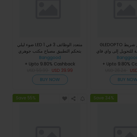
GLEDOPTO وحدة تحكم شريط
ضوء ليلي LED متعدد الوظائف 3 في 1
لة للتحويل إلى واي فاي
بتحكم التطبيق مصباح مكتب جوهري
ذكي متعدد الوظائف للشحن اللاسلكي
Banggood
5-24 فولت WS2812B WS2811
Banggoo
+ Upto 9.80% Cashback
ومنبه
SK6812 TM1814 WS2
+ Upto 9.80% C
USD
59.99
USD
39.99
USD
26.24
RGBIC L
US
BUY NOW
BUY NO
Save 55%
Save 34%