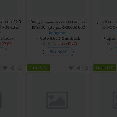
شرائط إضاءة الستائر L
10W ضوء سقف ذكي LED RGB+CCT
LIXINCORDA  تطبيق
16 مليون لون 2700K~6500K 800
d
لومن يعمل مع Alexa التحكم الصوتي
Banggood
Bluetooth التحكم عن بعد 
ashback
تحكم ع
+ Upto 9.80% Cashback
تطبيق Tuya Bluetooth
لعطلات وا
+ Upto
D
27.99
USD
15.74
USD
10.49
USD
5
W
BUY NOW
Save 37%
Save 43%