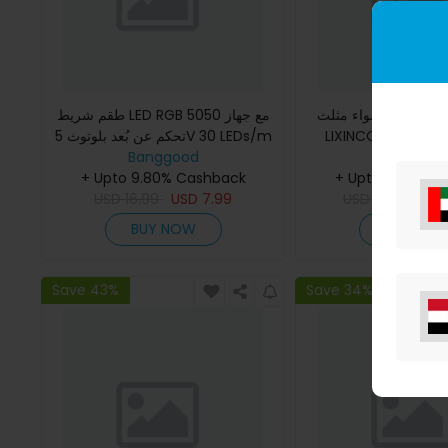
أضواء مثلث LED RGBIC الذكية من
طقم شريط LED RGB 5050 مع جهاز
LIXINCORDA تزامن الموسيقى،
تحكم عن بُعد بلوتوث 5V 30 LEDs/m
شريط لاصق مرن قابل للقطع IP20
Banggood
تحكم عن بُعد/التحكم
Banggoo
+ Upto 9.80% Cashback
لتزيين المنزل 1م 2م 5م 10م
+ Upto 9.80% C
USD
16.99
USD
7.99
USD
39.99
US
BUY NOW
BUY NO
Save 43%
Save 34%