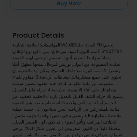
Buy Now
Product Details
المواصفات: العلامة التجارية:WEIXIERالمادة: جلد PU الحجم:
24*20.5*5.5 سم اللون: أسود، بني فاتح، بني داكن نوع الإغلاق:
سحابالميزات:1. تصميم أنيق: التصميم الرجعي لهذه الحقيبة
الجلدية المصنوعة من البولي يوريثين للرجال يمنحها مظهرًا أنيقًا
وعصريًا.2. سعة كبيرة: مع داخله الفسيح، يمكن لهذه الحقيبة أن
تحتوي على جميع مستلزماتك لنشاطات الرياضة.3. مقاوم للماء:
مصنوعة من مادة مقاومة للماء، هذه الحقيبة تضمن سلامة
متعلقاتك حتى أثناء الأنشطة الخارجية.4. حزام قابل للتعديل:
يسمح لك حزام الكتف القابل للتعديل بارتداء الحقيبة كحقيبة عبر
الجسم أو كحقيبة كتف واحدة.5. استخدام متعدد: هذه الحقيبة
مثالية للمشاركين في الرياضة الذين يحتاجون إلى حقيبة عملية
وعصرية في نفس الوقت.الحزمة تشمل:1 x Bagملاحظات:نظرًا
لاختلاف المراقب وتأثير الضوء ، قد يكون لون العنصر الفعلي
مختلفًا قليلاً عن اللون المعروض في الصور. شكرًا لك!2. يرجى
السماح بانحراف قياس يتراوح بين 1-3 سم بسبب القياس اليدوي.