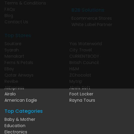
Terms & Conditions
FAQs
B2B Solutions
Blog
Ecommerce Stores
Contact Us
White Label Partner
Top Stores
SouKare
Yas Waterworld
Syarah
City Travel
Menakart
CURRENTBODY
Ferns N Petals
British Council
EBay
H&M
Qatar Airways
ZChocolat
Revibe
Mytrip
AliExpress
Abels Soft
Airalo
Foot Locker
American Eagle
Rayna Tours
Top Categories
Baby & Mother
Education
Electronics