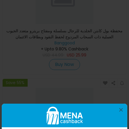
محفظة بول كابتن الجلدية للرجال بسلسلة ومفتاح بريترو متعدد الجيوب
العملية ذات السحاب المزدوج لحفظ النقود وبطاقات الائتمان
Banggood
+ Upto 9.80% Cashback
USD
44.99
USD
25.99
Buy Now
Save 55%
×