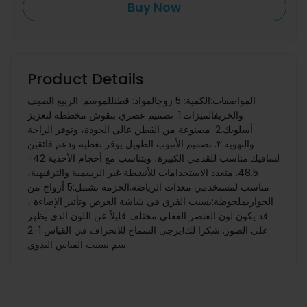
Buy Now
Product Details
المواصفات:الكمية: 5 زوجالمواد: قطنللموسم: الربيع الصيف
والخريفالميزات:1. تصميم عصري بنقوش مخططة لتعزيز
أسلوبك.2. مصنوعة من القطن عالي الجودة، وتوفر الراحة
والتهوية.٣. تصميم الأنبوب الطويل يوفر تغطية ودعم فائقين
لساقيك.مناسب للقدمي الكبيرة، ويتناسب مع أحجام الأحذية 42-
48.5. متعدد الاستخدامات للأنشطة غير الرسمية والترفيهية،
مناسب لمستخدمي معدات الرياضة.الحزمة تشمل:5 أزواج من
الجواربملحوظة:بسبب الفرق في شاشة العرض وتأثير الإضاءة ،
قد يكون لون العنصر الفعلي مختلف قليلاً عن اللون الذي يظهر
على الصور. شكرا لك!يرجى السماح للانحراف في القياس 1-2
سم بسبب القياس اليدوي.