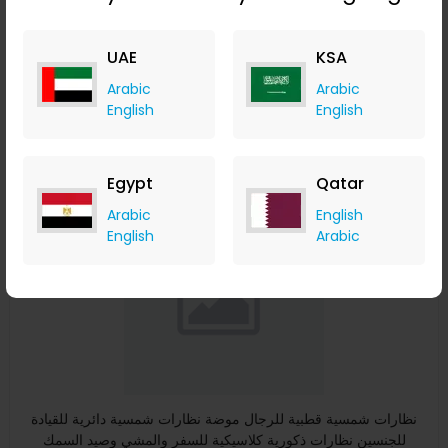
جورب قطن قابل للتنفس منخفض القص للرجال ، جورب رياضي للخارج
Banggood
UAE
KSA
+ Upto 9.80% Cashback
USD
36.99
USD
19.99
Arabic
Arabic
English
English
Buy Now
Save 59%
Egypt
Qatar
Arabic
English
English
Arabic
نظارات شمسية قطبية للرجال موضة نظارات شمسية دائرية للقيادة
للجنسين نظارات ذكورية كلاسيكية للسفر والمشي وصيد السمك