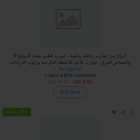
6 أزواج من جوارب رجالية رياضية ، جورب قطني مضاد للروائح
وامتصاص العرق ، جوارب كاحل للأنشطة الخارجية وركوب الدراجات
والسف
Banggood
+ Upto 9.80% Cashback
USD
26.99
USD
8.99
Buy Now
Save 48%