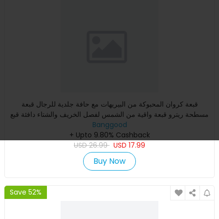
قبعة كروان المحبوكة من البيريهات مع حافة جلدية للرجال قبعة
مسطحة ريترو قبعة واقية من الشمس لفصل الخريف والشتاء دافئة قبع
Banggood
+ Upto 9.80% Cashback
USD
26.99
USD
17.99
Buy Now
Save 52%