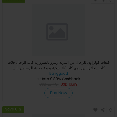
قبعات كولراون للرجال من البيريه ريترو باتشوورك كاب الرجال فلات
كاب إنجلترا نيوز بوي كاب كلاسيكية بقبعة مدببة للرسامين لف
Banggood
+ Upto 9.80% Cashback
USD
25.49
USD
16.99
Buy Now
Save 61%