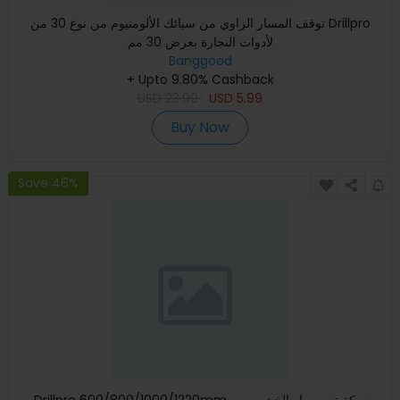
توقف المسار الزاوي من سبائك الألومنيوم من نوع 30 من Drillpro
لأدوات النجارة بعرض 30 مم
Banggood
+ Upto 9.80% Cashback
USD
23.99
USD
5.99
Buy Now
Save 46%
Drillpro 600/800/1000/1220mm سكة تي مسار الخشب من