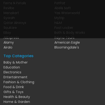
Ferns N Petals
PatPat
Revibe
Abels Soft
Menakart
Yas Waterworld
Syarah
Mytrip
Qatar Airways
H&M
SouKare
Foot Locker
EBay
Bath & Body Works
AliExpress
Rayna Tours
Alamy
American Eagle
Airalo
Bloomingdale's
Top Categories
Baby & Mother
Education
Electronics
Entertainment
Fashion & Clothing
Food & Drink
Gifts & Toys
Health & Beauty
Home & Garden