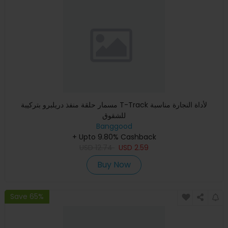
مسمار حلقة منفذ دريلبرو بتركيبة T-Track لأداة النجارة مناسبة
للشقوق
Banggood
+ Upto 9.80% Cashback
USD
12.74
USD
2.59
Buy Now
Save 65%