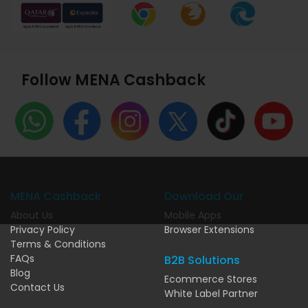
Follow MENA Cashback
MENA Cashback
Download Our
About Us
Mobile Apps
Privacy Policy
Browser Extensions
Terms & Conditions
FAQs
B2B Solutions
Blog
Ecommerce Stores
Contact Us
White Label Partner