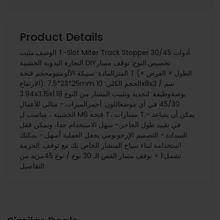
Product Details
الوصف:مثبت T-Slot Miter Track Stopper 30/45 أدوات
النجارة اليدوية الخشبية DIYتخصيص:النوع: توقف مسار
المترالمادة: سبيكة الألومنيومحجم فتحة T (الطول × العرض ×
الارتفاع): 25*23*7.5mm الحجم الكلي: 10x8x3 سم /
3.94x3.15x1.18 بوصةوظيفة: لتحديد وتثبيت المسار من النوع
45/30 في أي موضعاللون: أحمرالميزات:- مثالي للأعمال
الخشبية ، مناسب ل M6 فتحة T، مسارات T.- يمكن أن يساعد
في تقييد طول الحاجز.- سهل الاستخدام جدا، ويمكن قفل
السدادة.- التصميم الإرجونومي يجعل العملية أسهل.- يمكنك
استخدامه لبناء سياج المنشار الخاص بك مع توقف. الحزمة
تشمل:1 × توقف مسار القص الـ 30 نوع / نوع 45مزيد من
التفاصيل: