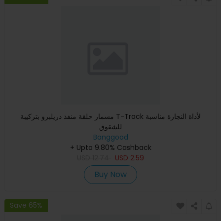
مسمار حلقة منفذ دريلبرو بتركيبة T-Track لأداة النجارة مناسبة
للشقوق
Banggood
+ Upto 9.80% Cashback
USD
12.74
USD
2.59
Buy Now
Save 65%