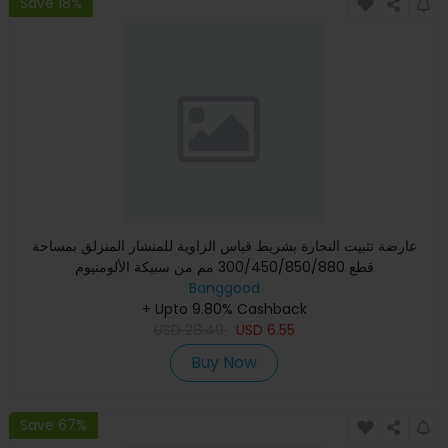
Save 18%
عارضة تثبيت النجارة بشريط قياس الزاوية للمنشار المنزلق بمساحة
قطع 300/450/850/880 مم من سبيكة الألومنيوم
Banggood
+ Upto 9.80% Cashback
USD
28.49
USD
6.55
Buy Now
Save 67%