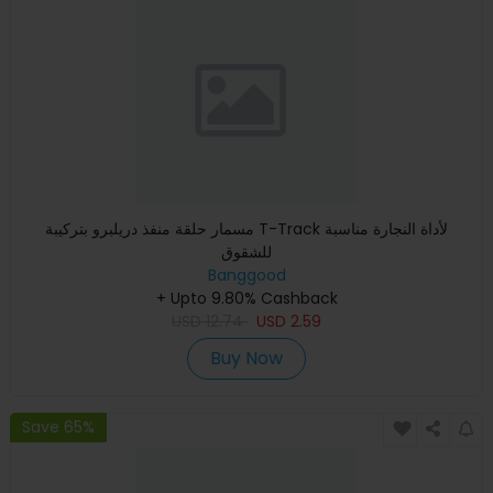
مسمار حلقة منفذ دريلبرو بتركيبة T-Track لأداة النجارة مناسبة
للشقوق
Banggood
+ Upto 9.80% Cashback
USD
12.74
USD
2.59
Buy Now
Save 65%