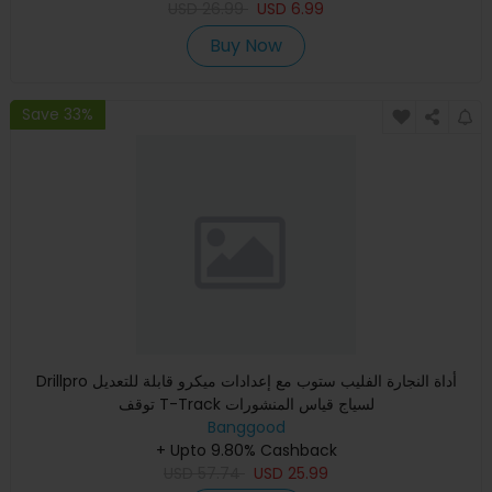
USD
26.99
USD
6.99
Buy Now
Save 33%
Drillpro أداة النجارة الفليب ستوب مع إعدادات ميكرو قابلة للتعديل
توقف T-Track لسياج قياس المنشورات
Banggood
+ Upto 9.80% Cashback
USD
57.74
USD
25.99