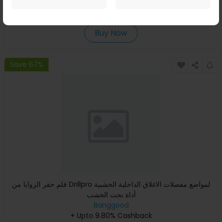
+ Upto 9.80% Cashback
USD
65.24
USD
36.99
Buy Now
Save 67%
قلم حفر الزوايا من Drillpro لمواضع مفصلات الاغلاق الداخلية الخشبية
أداة نحت الخشب
Banggood
+ Upto 9.80% Cashback