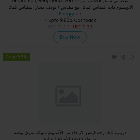
Drillpro 600/800/1000/1220mm سكة تي مسار الخشب من
الألومنيوم ذات المقاس المائل مع مقياس / توقف مسار المقياس المائل
Banggood
+ Upto 9.80% Cashback
USD
23.99
USD
9.99
Buy Now
Save 56%
دريلرو 90 درجة قياس الارتفاع من الألمنيوم سبيكة متري بوصة
مسطحة ثلاثية الأضلاع للنجارة