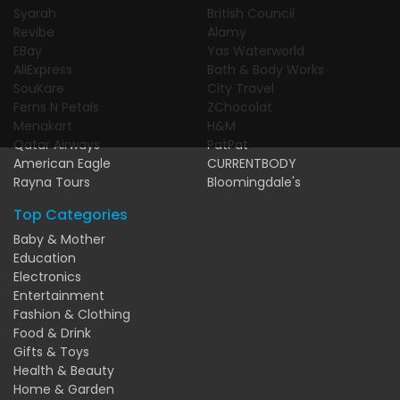
Syarah
British Council
Revibe
Alamy
EBay
Yas Waterworld
AliExpress
Bath & Body Works
SouKare
City Travel
Ferns N Petals
ZChocolat
Menakart
H&M
Qatar Airways
PatPat
American Eagle
CURRENTBODY
Rayna Tours
Bloomingdale's
Top Categories
Baby & Mother
Education
Electronics
Entertainment
Fashion & Clothing
Food & Drink
Gifts & Toys
Health & Beauty
Home & Garden