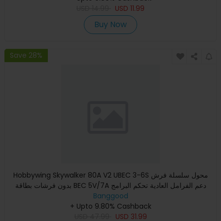
USD
14.99
USD
11.99
Buy Now
Save 28%
Hobbywing Skywalker 80A V2 UBEC 3-6S محول سلسلة فرش
بدون فرشات بطاقة BEC 5V/7A دعم الفرامل العادية تحكم البرامج
Banggood
للطائرات
+ Upto 9.80% Cashback
USD
47.99
USD
31.99