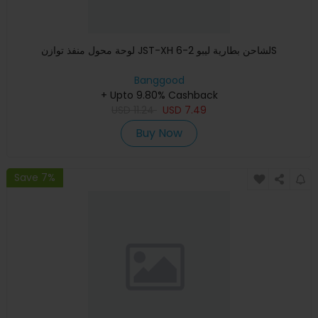
لوحة محول منفذ توازن JST-XH لشاحن بطارية ليبو 2-6S
Banggood
+ Upto 9.80% Cashback
USD
11.24
USD
7.49
Buy Now
Save 7%