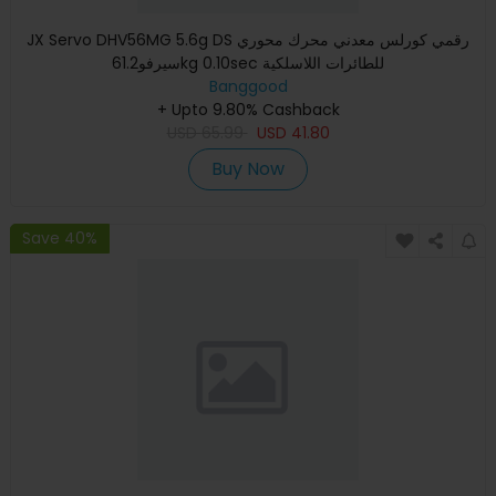
JX Servo DHV56MG 5.6g DS رقمي كورلس معدني محرك محوري
سيرفو61.2kg 0.10sec للطائرات اللاسلكية
Banggood
+ Upto 9.80% Cashback
USD
65.99
USD
41.80
Buy Now
Save 40%