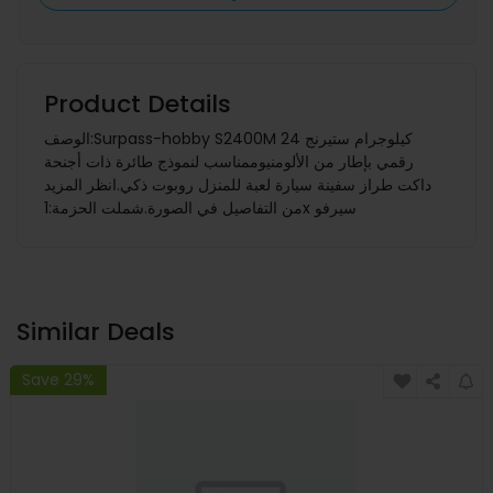
Product Details
الوصف:Surpass-hobby S2400M 24 كيلوجرام ستيرنج
رقمي بإطار من الألومنيوممناسب لنموذج طائرة ذات أجنحة
داكت طراز سفينة سيارة لعبة للمنزل روبوت ذكي.انظر المزيد
من التفاصيل في الصورة.شملت الحزمة:1x سيرفو
Similar Deals
Save 29%