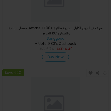
موصل سدادة Amass XT90+ مع غلاف 1 زوج لكابل بطارية طائرة
الدرون RC والسيارة
Banggood
+ Upto 9.80% Cashback
USD
6.74
USD
4.49
Buy Now
Save 62%