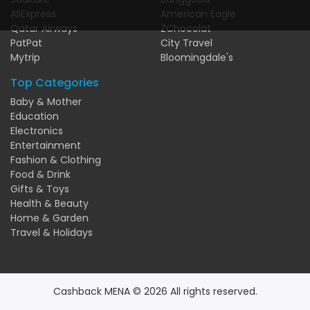
AliExpress
American Eagle
Qatar Airways
ZChocolat
PatPat
City Travel
Mytrip
Bloomingdale's
Top Categories
Baby & Mother
Education
Electronics
Entertainment
Fashion & Clothing
Food & Drink
Gifts & Toys
Health & Beauty
Home & Garden
Travel & Holidays
Cashback MENA © 2026 All rights reserved.