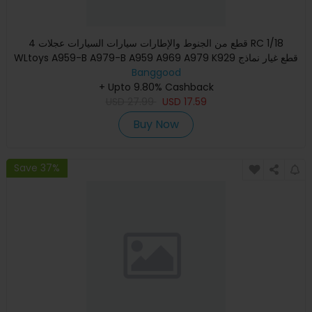
4 قطع من الجنوط والإطارات سيارات السيارات عجلات RC 1/18
WLtoys A959-B A979-B A959 A969 A979 K929 قطع غيار نماذج
Banggood
المركبات
+ Upto 9.80% Cashback
USD
27.99
USD
17.59
Buy Now
Save 37%