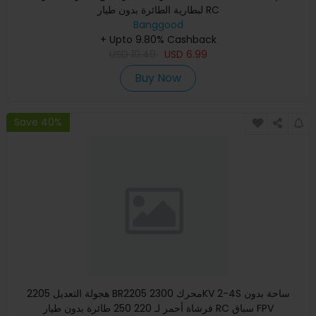
لبطارية الطائرة بدون طيار RC
Banggood
+ Upto 9.80% Cashback
USD
10.49
USD
6.99
Buy Now
Save 40%
هجولة التعديل 2205 BR2205 محرك 2300KV 2-4S ساحة بدون
فرشاة أحمر لـ 220 250 طائرة بدون طيار RC سباق FPV