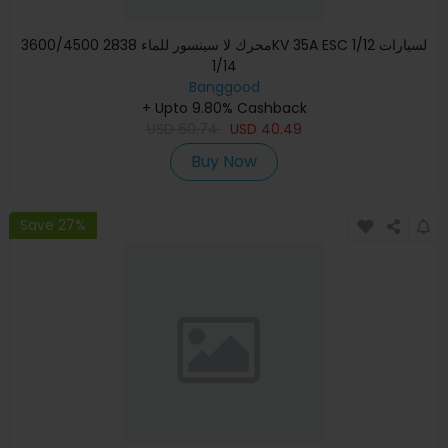
محرك لا سينسور للماء 2838 3600/4500KV 35A ESC لسيارات 1/12
1/14
Banggood
+ Upto 9.80% Cashback
USD
60.74
USD
40.49
Buy Now
Save 27%