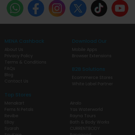
MENA Cashback
Download Our
About Us
Mobile Apps
Privacy Policy
Browser Extensions
Terms & Conditions
FAQs
B2B Solutions
Blog
Ecommerce Stores
Contact Us
White Label Partner
Top Stores
Menakart
Airalo
Ferns N Petals
Yas Waterworld
Revibe
Rayna Tours
EBay
Bath & Body Works
Syarah
CURRENTBODY
SouKare
Banggood