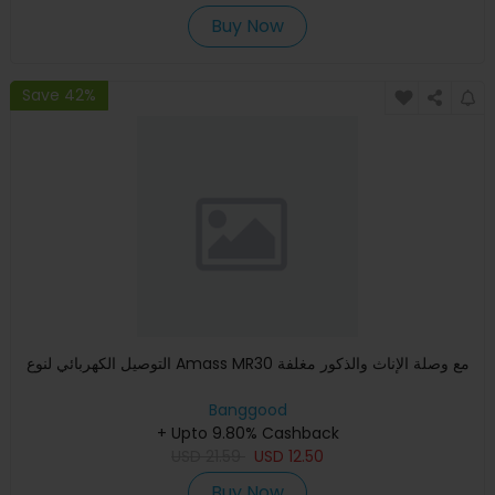
Buy Now
Save 42%
التوصيل الكهربائي لنوع Amass MR30 مع وصلة الإناث والذكور مغلفة
Banggood
+ Upto 9.80% Cashback
USD
21.59
USD
12.50
Buy Now