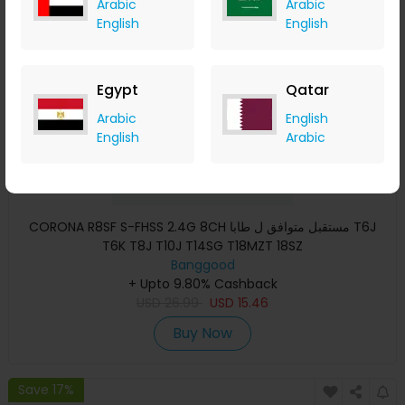
Arabic
Arabic
Save 18%
English
English
Egypt
Qatar
Arabic
English
English
Arabic
CORONA R8SF S-FHSS 2.4G 8CH مستقبل متوافق ل طابا T6J
T6K T8J T10J T14SG T18MZT 18SZ
Banggood
+ Upto 9.80% Cashback
USD
26.99
USD
15.46
Buy Now
Save 17%