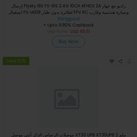
إرسال Flysky i6S FS-i6S 2.4G 10CH AFHDS 2A راديو مع جهاز
استقبال FS-iA10B لطائرة بدون طيار FPV RC وسيارة هندسية وقارب
Banggood
ور
+ Upto 9.80% Cashback
USD
111.74
USD
65.51
Buy Now
Save 52%
موصلات الرصاص الذكر أنثى موصل XT30 UPB XT30UPB 2 ملم