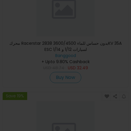
محرك Racerstar 2838 بدون حساس للماء 3600/4500KV 35A
ESC لسيارات 1/12 و 1/14
Banggood
+ Upto 9.80% Cashback
USD
48.74
USD
32.49
Buy Now
Save 19%