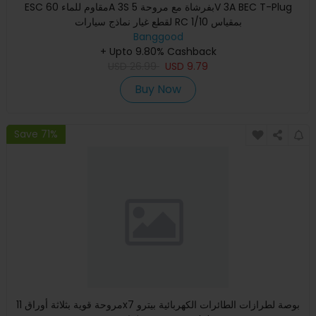
ESC مقاوم للماء 60A 3S بفرشاة مع مروحة 5V 3A BEC T-Plug
لقطع غيار نماذج سيارات RC بمقياس 1/10
Banggood
+ Upto 9.80% Cashback
USD
26.99
USD
9.79
Buy Now
Save 71%
مروحة قوية بثلاثة أوراق 11x7 بوصة لطرازات الطائرات الكهربائية بيترو