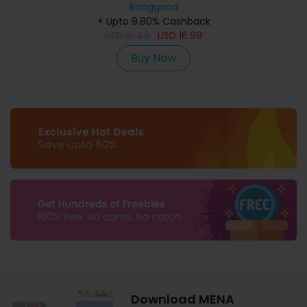
Banggood
+ Upto 9.80% Cashback
USD
31.49
USD
16.99
Buy Now
Download MENA