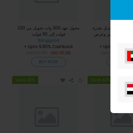
مر قابلة للتعديل بقدرة
محول جهد 300 وات تحويل من 220
30 فولت وتيار 10 أمبير وعرض LED
فولت إلى 110 فولت
Banggoo
رقمي بأربع أرقام من [[]LONGWEI
Banggood
+ Upto 9.80% Cashback
+ Upto 9.80% C
USD
67.99
USD
55.99
USD
124.19
US
BUY NOW
BUY NO
Save 20%
Save 42%