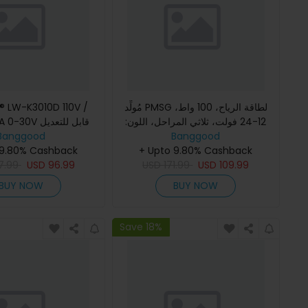
مُولِّد PMSG لطاقة الرياح، 100 واط،
® LW-K3010D 110V /
12-24 فولت، ثلاثي المراحل، اللون:
0V 0-10A 0-30V
أبيض
Banggood
Banggood
تيار منتظم القوة توري
+ Upto 9.80% Cashback
تبديل صيانة المختب
 9.80% Cashback
7.99
USD
96.99
USD
171.99
USD
109.99
BUY NOW
BUY NOW
Save 18%