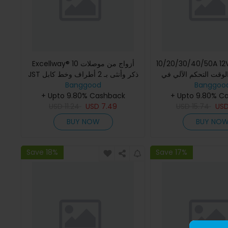
10/20/30/40/50A  التحكم
Excellway® 10 أزواج من موصلات
لوقت التحكم الآلي في
JST ذكر وأنثى بـ 2 أطراف وخط كابل
Banggoo
ة الشمسية محول تيار
أحمر بطول 110 مم
Banggood
+ Upto 9.80% Cashback
+ Upto 9.80% C
USD
11.24
USD
7.49
USD
15.74
US
BUY NOW
BUY NO
Save 18%
Save 17%