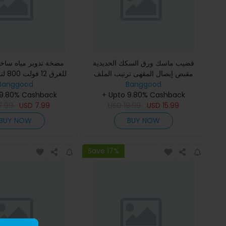
قضيب ماسك ورق السكك الحديدية
مضخة تدوير مياه ساخنة
مقبض إيصال المقهى ترتيب الملف
للغرق 
Banggood
حامل الشريط المنظم رسالة قبضة بيل
Banggood
محرك بدون فرش
 9.80% Cashback
+ Upto 9.80% Cashback
7.99
USD
7.99
USD
18.99
USD
15.99
BUY NOW
BUY NOW
Save 17%