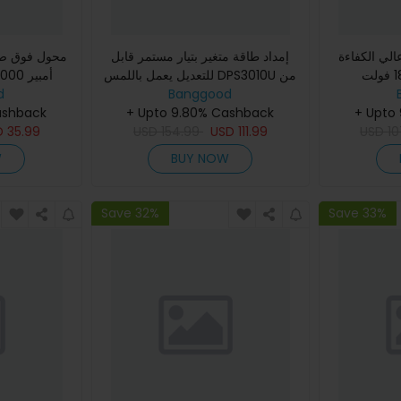
لي الكفاءة
إمداد طاقة متغير بتيار مستمر قابل
من نوع 120 واط 18 فولت
للتعديل يعمل باللمس DPS3010U من
وسيع للماء
Banggood
وانبتيك 110V/220V 4 أرقام بقوة 0-
d
إلكتروني فيشر
+ Upto
30V 0-10A USB 300W
+ Upto 9.80% Cashback
آمنة مع 12 حماية أمان ذكية
ashback
D
35.99
USD
154.99
USD
111.99
USD
10
W
BUY NOW
Save 32%
Save 33%