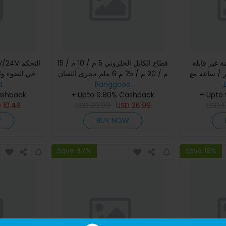
 غير قابلة
قطاع الكابل الحلزوني 5 م / 10 م / 15
12V/24V
12 فولت 800 لتر / ساعة مع
م / 20 م / 25 م 6 ملم مجرى الثعبان
في الضوء وا
 شمسي
Banggood
كبل رودر فيش تيب واير غايد
d
شاحن الطاق
+ Upto
+ Upto 9.80% Cashback
مستمر مزدوج USB مؤشر LED PW
ashback
D
10.49
USD
29.99
USD
26.99
USD
1
W
BUY NOW
Save 47%
Save 18%