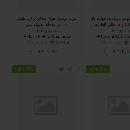
محول فوق صوتي متردد 12 فولت 35
أنبوب توصيل هواء ساخن وبارد بقطر
أمبير 68000 واط عالي الطاقة
75 مم لمدفأة الديزل بلانر
Banggoo
 ماكينة صيد إلكترونية
Banggood
+ Upto 9.80% Cashback
+ Upto 9.80% C
USD
58.49
USD
38.99
USD
66.74
US
BUY NOW
BUY NO
Save 17%
Save 21%