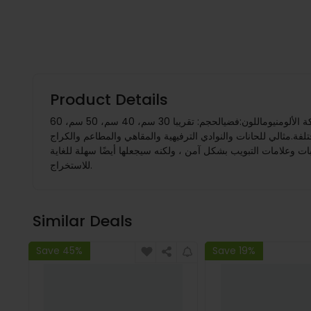
Product Details
حامل تذاكر / جمّاع العلامات / حامل فحص إيصال الفاتورة / تنظيم الفواتير في مطبخ البار / إضاءةالمواصفات:المادة: سبيكة الألومنيوماللون:فضيالحجم: تقريبا 30 سم، 40 سم، 50 سم، 60
صيل القياس في الصورة المرفقة. شملت الحزمة:حامل تذكرة/فاتورة الميزات:اختر من بين 4 أحجام مختلفة.مثالي للحانات والنوادي الترفيهية والمقاهي والمطاعم والكراج
 وعلامات التبويب بشكل آمن ، ولكنه سيجعلها أيضًا سهلة للغاية
للاستخراج.
Similar Deals
Save 45%
Save 19%