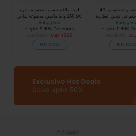
40 وات مجموعة لوحة شمسية
لوحة طاقة شمسية محمولة بقدرة
حكم في شحن البطارية
250 واط ماكس، مجموعة شاحن DC
Banggoo
لماء للتخييم والسفر
Banggood
USB ثنائية، لوح طاقة شمسية نصف
+ Upto 9.80% C
+ Upto 9.80% Cashback
مرنة من الكريستال الواحد مع تحك
USD
52.99
USD
43.99
USD
13.99
US
BUY NOW
BUY NO