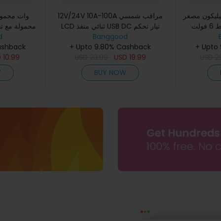
يليكون مصغر
12V/24V 10A-100A مراقب شمسي
5 واط 6 فولت USB لوحة طاقة
LCD ثنائي منفذ USB DC تيار تحكم
محمولة مع ت
ن
Banggood
شحن شمسي
d
ومقاومة ل
ashback
+ Upto 9.80% Cashback
+ Upto
D
10.99
USD
23.99
USD
19.99
USD
2
W
BUY NOW