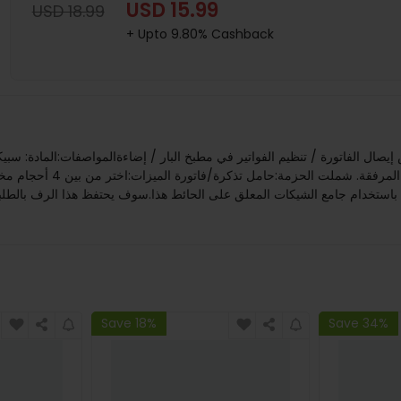
USD 15.99
USD 18.99
+ Upto 9.80% Cashback
سم(1سم=10مم=0.39بوصة)تفا
 باستخدام جامع الشيكات المعلق على الحائط هذا.سوف يحتفظ هذا الرف بالطلبات
Save 18%
Save 34%