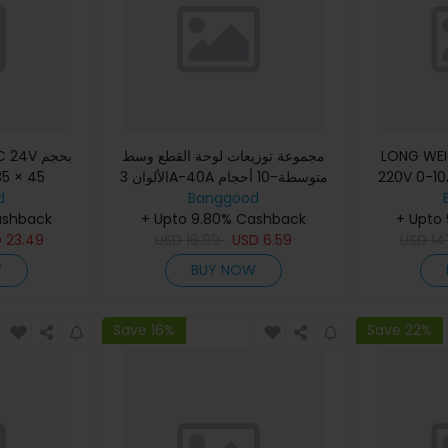
LONG WEI
مجموعة توزيعات لوحة القطع وسط
22 قابل للتعديل
الألوان 3A-40A متوسطة-10 أحجام
45 × 35 ملم مرطب هواء
د منظم رقمي
Banggood
d
ر القوة
+ Upto
+ Upto 9.80% Cashback
ashback
D
23.49
USD
16.99
USD
6.59
USD
14
W
BUY NOW
Save 16%
Save 22%