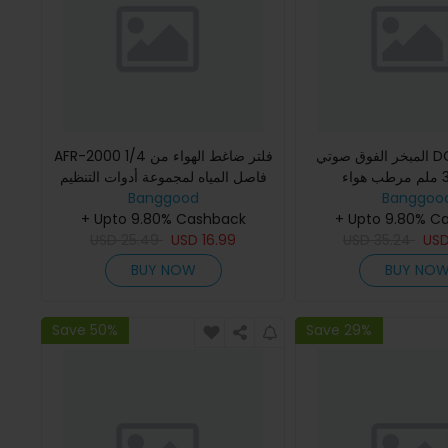
المبخر الفوق صوتي DC 24V بحجم
AFR-2000 1/4 فلتر ضاغط الهواء من
فاصل المياه لمجموعة أدوات التنظيم
Banggoo
والقياس
Banggood
+ Upto 9.80% Cashback
+ Upto 9.80% C
USD
25.49
USD
16.99
USD
35.24
US
BUY NOW
BUY NO
Save 50%
Save 29%