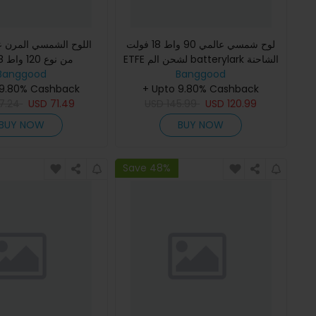
لوح شمسي عالمي 90 واط 18 فولت
اللوح الشمسي المرن عا
ETFE لشحن الم batterylark الشاحنة
Banggood
للرحلات والتخييم
Banggood
مونوكريستال قابل للت
 9.80% Cashback
+ Upto 9.80% Cashback
7.24
USD
71.49
USD
145.99
USD
120.99
BUY NOW
BUY NOW
Save 48%