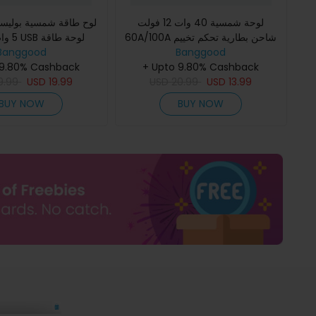
لوحة شمسية 40 وات 12 فولت
لوح طاقة شمسية بوليس
60A/100A شاحن بطارية تحكم تخييم
Banggood
رياضات السيارات القافلة القارب
Banggood
شمسية شاح
 9.80% Cashback
+ Upto 9.80% Cashback
9.99
USD
19.99
USD
20.99
USD
13.99
BUY NOW
BUY NOW