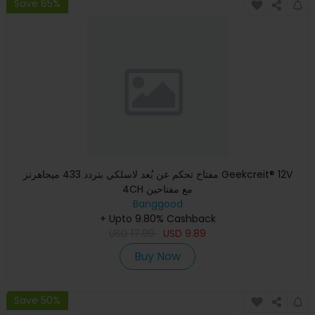
Save 65%
مفتاح تحكم عن بُعد لاسلكي بتردد 433 ميجاهرتز Geekcreit® 12V
4CH مع مفتاحين
Banggood
+ Upto 9.80% Cashback
USD
17.99
USD
9.89
Buy Now
Save 50%