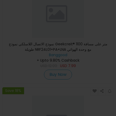
نموذج الاتصال اللاسلكي نموذج Geekcreit® 1100 متر على مسافة
طويلة NRF24L01+PA+LNA مع وحدة الهوائي
Banggood
+ Upto 9.80% Cashback
USD
12.99
USD
7.99
Buy Now
Save 18%