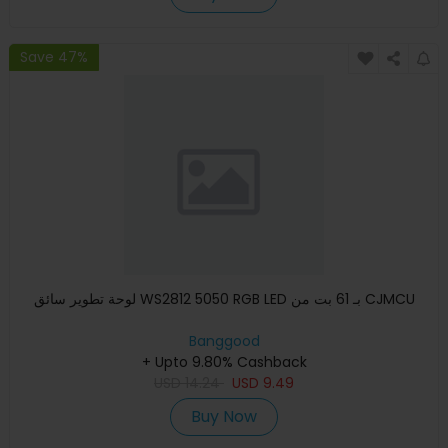
Save 47%
لوحة تطوير سائق WS2812 5050 RGB LED بـ 61 بت من CJMCU
Banggood
+ Upto 9.80% Cashback
USD
14.24
USD
9.49
Buy Now