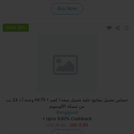
Buy Now
Save 25%
وحدة أ د 24 بت HX711 + حساس تحميل مفاتيح خلية تحميل سعة 1 كجم
من سبيكة الألومنيوم
Banggood
+ Upto 9.80% Cashback
USD
10.49
USD
6.99