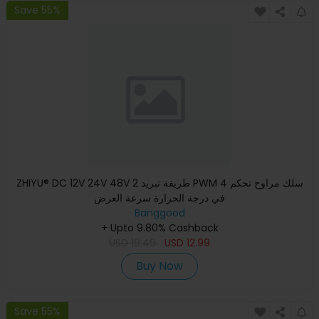
Save 55%
ZHIYU® DC 12V 24V 48V 2 طريقة تبريد PWM 4 سلك مراوح تحكم
في درجة الحرارة سرعة العرض
Banggood
+ Upto 9.80% Cashback
USD
19.49
USD
12.99
Buy Now
Save 55%