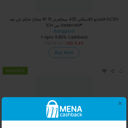
مفتاح تحكم عن بعد RF للتتابع اللاسلكي 433 ميجاهرتز 10A DC12V
1CH من Geekcreit®
Banggood
+ Upto 9.80% Cashback
USD
9.74
USD
6.49
Buy Now
Save 50%
×