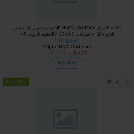
وحدة تحويل تيار مستمر MP1584EN Mini BUCK القابلة للتعديل
الخطوة النزولية 4.5V-28V المدخلات 0.8V-20V الناتج
Banggood
+ Upto 9.80% Cashback
USD
7.99
USD
4.99
Buy Now
Save 33%