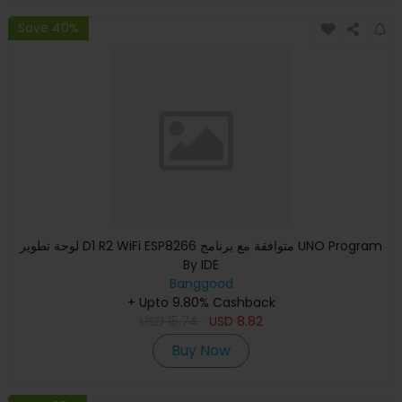
Save 40%
لوحة تطوير D1 R2 WiFi ESP8266 متوافقة مع برنامج UNO Program
By IDE
Banggood
+ Upto 9.80% Cashback
USD
15.74
USD
8.82
Buy Now