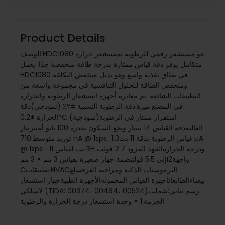
Product Details
الوصف:HDC1080 هو مستشعر رقمي للرطوبة بمستشعر حرارة
متكامل يوفر دقة قياس ممتازة بدرجة طاقة منخفضة جدًا. يعمل
HDC1080 في نطاق تغذية واسع وهو بديل منخفض التكلفة
ومنخفض الطاقة للحلول التنافسية في مجموعة واسعة من
التطبيقات الشائعة. تم معايرة أجهزة استشعار الرطوبة والحرارة
في المصنع.ميزة:دقة الرطوبة النسبية ±٢٪ (نموذجي)دقة
الحرارة ±0.2°C (نموذجية)استقرار ممتاز في الرطوبة
العاليةدقة القياس 14 بتتيار وضع السكون بقدرة 100 نانو أمبيرتيار
توريد متوسط:710 nA @ 1sps، قياس الرطوبة بدقة 11 بت1.3 µA
@ 1sps ، 11 بت لقياس RH ودرجة الحرارةالجهد المزود 2.7 فولت
إلى 5.5 فولتبصمة جهاز صغيرة بقياس 3 مم × 3 ممI2واجهة
Cتطبيقات:HVACالترموستات الذكية ومراقبة الغرفسلع
بيضاءالطابعاتأجهزة القياس المحمولةالأجهزة الطبيةجهاز استشعار
لاسلكي (TIDA: 00374، 00484، 00524)رسم بياني:شملت
الحزمة:1 × وحدة استشعار درجة الحرارة والرطوبة