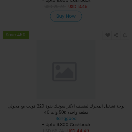
+ Upto 9.80% Cashback
USD
20.24
USD
13.49
Buy Now
Save 45%
لوحة تشغيل المحرك لمنظف الألتراسونيك بقوة 220 فولت مع محولي
50 وات 40K قطعة واحدة
Banggood
+ Upto 9.80% Cashback
USD
66.74
USD
44.49