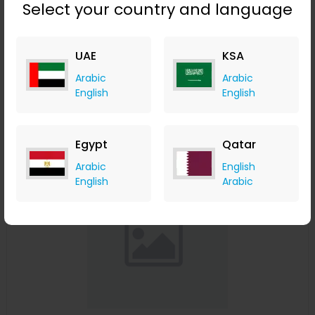
Select your country and language
لوحة تطوير Geekcreit® NodeMcu Lua WIFI Internet Things
لوحة التطوير التي تستند إلى وحدة ESP8266 CP2102 لاسلكية
UAE
KSA
Banggood
+ Upto 9.80% Cashback
Arabic
Arabic
USD
11.24
USD
7.49
English
English
Buy Now
Egypt
Qatar
Save 65%
Arabic
English
English
Arabic