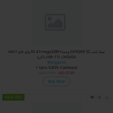
UNO+واي فاي R3 ATmega328P+وحدة ESP8266 32 ميجا بايت
ذاكرة USB-TTL CH340G
Banggood
+ Upto 9.80% Cashback
USD
21.99
USD
10.99
Buy Now
Save 38%