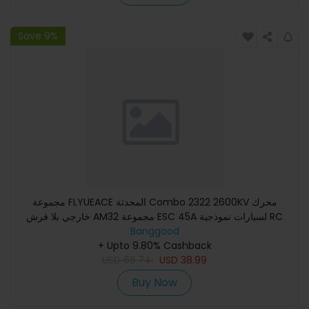
Save 9%
مجموعة FLYUEACE المحدثة Combo 2322 2600KV محرك
خارجي بلا فرش AM32 مجموعة ESC 45A لسيارات نموذجية RC
1/12 MNRC MN99S MN82
Banggood
+ Upto 9.80% Cashback
USD
66.74
USD
38.99
Buy Now