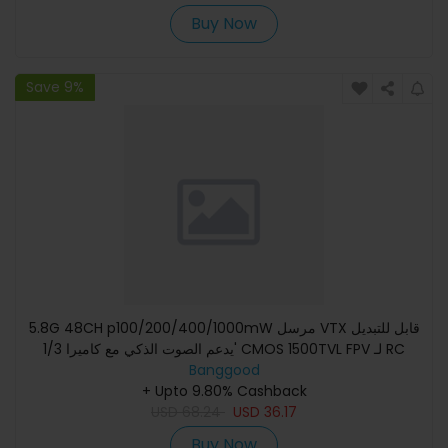
Buy Now
Save 9%
5.8G 48CH p100/200/400/1000mW مرسل VTX قابل للتبديل
يدعم الصوت الذكي مع كاميرا 1/3' CMOS 1500TVL FPV لـ RC
Banggood
Drones
+ Upto 9.80% Cashback
USD
68.24
USD
36.17
Buy Now