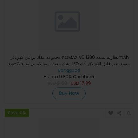
مجموعة مفك براغي كهربائي KOMAX V6 بطارية بسعة 1300mAh
نوع-C تشك متعدد مغناطيسي ضوء LED مقبض غير قابل للانزلاق أداة
Banggood
طاقة
+ Upto 9.80% Cashback
USD
21.99
USD
17.99
Buy Now
Save 9%