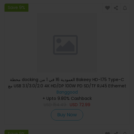
Save 9%
محطة docking العمودية 16 في 1 من Bakeey HD-175 Type-C
مع USB 3.1/3.0/2.0 4K HD/DP 100W PD SD/TF RJ45 Ethernet
Banggood
للهاتف وال
+ Upto 9.80% Cashback
USD
154.49
USD
72.99
Buy Now
Save 9%