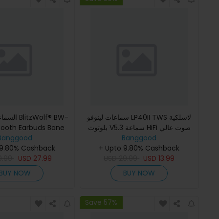
سماعات لينوفو LP40II TWS لاسلكية
السماعات ال
بلوتوث V5.3 سماعة HiFi صوت عالي
tooth Earbuds Bone
Banggood
الجودة للمكالمات الموسيقى الرياضية
Banggood
onduction
سماعات الرأس المحمول
+ Upto 9.80% Cashback
جيجابايت ذاكرة IPX8 مضادة للماء و
 9.80% Cashback
9.99
USD
27.99
USD
29.99
USD
13.99
BUY NOW
BUY NOW
Save 57%