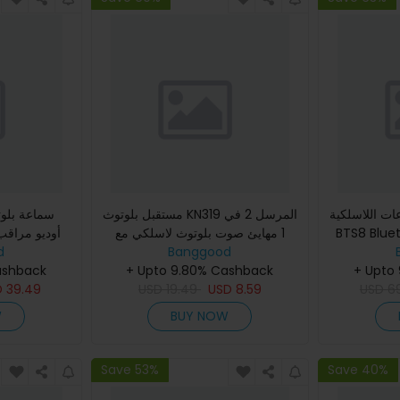
لاسلكية BlitzWolf® BW-
مستقبل بلوتوث KN319 المرسل 2 في
BTS8 Blue
1 مهايئ صوت بلوتوث لاسلكي مع
C الشامل فيها 32
Banggood
مقبس AUX 3.5 ملم لمكبر صوت
d
اس
+ Upto
+ Upto 9.80% Cashback
التلفزيون السيارة والكمبيوتر الش
ashback
D
39.49
USD
19.49
USD
8.59
USD
6
W
BUY NOW
Save 53%
Save 40%