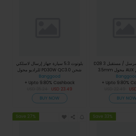
D28 3 في 1 بلوتوث مرسل / مستقبل
بلوتوث 5.3 سيارة جهاز إرسال لاسلكي
3.5mm محول AUX صوتي يدعم
للراديو محول PD30W QC3.0 شحن
Banggoo
بطاقة TF الاتصال الحر لمكبر الصوت
Banggood
سريع للسيارة MP3 U قرص مشغل
للسيارة
+ Upto 9.80% C
موسيقى HiFi ملحقات
+ Upto 9.80% Cashback
USD
35.24
USD
23.49
USD
22.49
US
BUY NOW
BUY NO
Save 27%
Save 33%