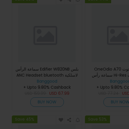
OneOdio A70 سماعة بلوتوث
سماعة الرأس Edifier W820NB بلس
سماعة رأس Hi-Res أوديو مراقب
ANC Headset bluetooth لاسلكية
Banggoo
توديو محترف سماعات DJ سماعات
Banggood
سماعة ضوضاء نشطة Hi-Res ستيريو
+ Upto 9.80% C
3.5 ملم و 6.35 ملم سماعة رأس
مزدوج LADC Codec سماعات منخف
+ Upto 9.80% Cashback
US
لاسلكي
77.24
USD
67.99
USD
159.99
USD
BUY NOW
BUY NO
Save 45%
Save 53%