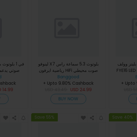
ز وولف® BW-
لينوفو X7 بلوتوث 5.3 سماعة راس
FYE1 بلوتوث
رياضية ايرفون HiFi صوت محيطي
عمل باللمس
Banggood
360 درجة مرنة مقاومة للماء IP68 مع
d
+ Upto
شطة مع عمر
هوك للأذن و ميكروفون
+ Upto 9.80% Cashback
ashback
D
14.99
USD
43.49
USD
24.99
USD
5
W
BUY NOW
Save 55%
Save 40%