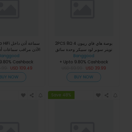
2PCS 8Ω 4 بوصة هاي فاي ريبون
24 Pro HiFi
تويتر سوبر لود سبيكر وحدة سائق
Banggood
AVT كابتون نيوديميوم بلانار AMT تويتر
Banggood
توازن ذراع 4 مست
لسينما المنزلية السيار
+ Upto 9.80% Cashback
تقنية الطباعة ثل
 9.80% Cashback
5.99
USD
109.49
USD
69.99
USD
39.99
BUY NOW
BUY NOW
Save 48%