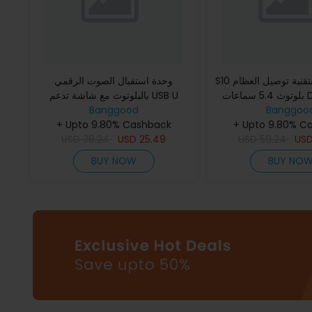
S10 سماعات أذن بتقنية توصيل العظام
وحدة استقبال الصوت الرقمي
بلوتوث 5.4 سماعات DT5.0 صوت
بالبلوتوث مع شاشة تدعم USB U
Banggoo
 الضوضاء ثنائي الاتجاه
Banggood
ديسك ومحول 2 RCA 3.5MM AUX
ض رقمي طا
+ Upto 9.80% C
وحدات الألياف الضوئية نوع-C للطاقة
+ Upto 9.80% Cashback
USD
38.24
USD
25.49
USD
59.24
US
BUY NOW
BUY NO