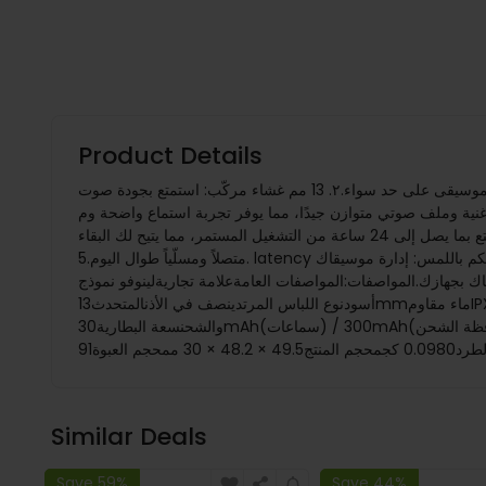
Product Details
ميزات:1. بلوتوث متقدم 5.4: استمتع باتصال محسن مع اتصال مستقر، وتحسن في سرعة الإرسال وتقليل في الكمون، مما يجعله مثالياً للألعاب والموسيقى على حد سواء.٢. 13 مم غشاء مركّب: استمتع بجودة صوت
نية وملف صوتي متوازن جيدًا، مما يوفر تجربة استماع واضحة وم immersive تَعيد الحياة إلى موسيقاك المفضلة.3. إلغاء ضجيج المكالمة الذكي: تقنية الذكاء الاصطناعي المتقدمة تقوم بفلترة الضوضاء الخلفية
بذكاء، مما يضمن مكالمات صوتية واضحة للغاية، حتى تتمكن من التواصل دون تشتيت.4. تشغيل لمدة 24 ساعة مع عمر بطارية أطول، استمتع بما يصل إلى 24 ساعة من التشغيل المستمر، مما يتيح لك البقاء
متصلاً ومسلّياً طوال اليوم.5. latency اللعبة المنخفضة: مصمّمة للاعبين، تقليل هذا السماعة لتأخير الصوت، وتوفير تجربة ألعاب سلسة حيث يمكنك التفاعل فورًا مع أفعال اللعبة.6. التحكم باللمس: إدارة موسيقاك
ك.المواصفات:المواصفات العامةعلامة تجاريةلينوفو نموذجTA120لونبيج/
أسودنوع اللباس المرتدينصف في الأذنالمتحدث13mmماء مقاومIPX4استجابة التردد20Hz-20kHzبلوتوثنسخة البلوتوثV5.4الملفات الشخصية المدعومةHSP / HFP / A2DP / AVRCPمسافة الإرسال10مالبطارية
والشحنسعة البطارية30mAh(سماعات) / 300mAh(حافظة الشحن)وقت اللعب5س (سماعات فقط) / 24س (مع علبة الشحن)وقت الاستعداد120 ساعةوقت الشحن1.5 ساعةمميزات أخرىميكروفوننعمالحجم
Similar Deals
Save 59%
Save 44%