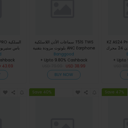
KZ AS سماعة أذن داخل
سماعات الأذن اللاسلكية T51S TWS
الأذن مراقب سماعات أذن 24 محرك
بلوتوث مزودة بتقنية ANC Earphone
ويات لتحويل المفتاح
Banggood
-48dB Active Noise Canelling
d
اثية
+ Upto
+ Upto 9.80% Cashback
6-Mic AI Call Noise Reduct
بجاك 3.5 مم سماعات أذن سماع
ashback
D
43.69
USD
79.99
USD
38.99
USD
18
W
BUY NOW
Save 40%
Save 47%