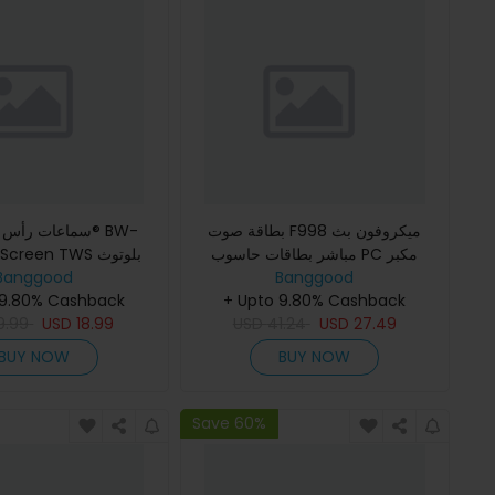
بطاقة صوت F998 ميكروفون بث
سماعات رأس بليت
مباشر بطاقات حاسوب PC مكبر
6 LED Screen TWS
Banggood
صوت استديو احترافي ملحقات
Banggood
مزودة بشاشة ملونة ت
+ Upto 9.80% Cashback
 9.80% Cashback
تقنية قمع الضوضاء الن
27.49
USD
41.24
USD
18.99
USD
بطار
9.99
BUY NOW
BUY NOW
Save 60%