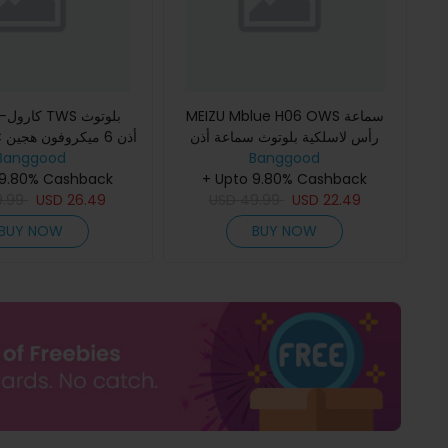
MEIZU Mblue H06 OWS سماعة
رأس لاسلكية بلوتوث سماعة أذن
Banggood
صوت HiFi ENC مكالمات خفض
Banggood
إلغاء الضوض
+ Upto 9.80% Cashback
الضوضاء نقل الصوت 25 ساعة وقت
 9.80% Cashback
المكالمات مشغل مغنا
22.49
USD
الانتظار خ
49.99
USD
26.49
USD
9.99
BUY NOW
BUY NOW