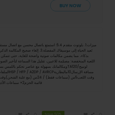
BUY NOW
ومكالماتك بسهولة مع عناصر تحكم باللمس بسيطة، 
والوزنوزن المنتج0.0480 كجموزن الطرد0.0980 كجمحجم المنتج49.5 × 48.2 × 30 ممحجم العبوة91 x 87 x 50mmقائمة الحزم2× سماعات الأذن1× حافظة الشحن1× دليل
Save 50%