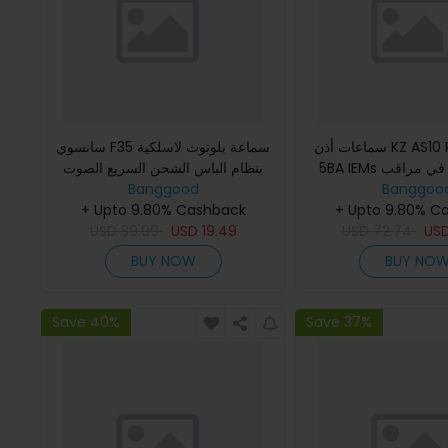
سماعات أذن KZ AS10 PRO السلكية
سانسوي F35 سماعة بلوتوث لاسلكية
5BA IEMs باس ستيريو في مراقب
بنظام الباس الشحن السريع الصوت
Banggoo
HiFi مع كابل صوتي فضي قابل للفصل
Banggood
عالي الدقة بدون استخدام اليدين
+ Upto 9.80% C
بطاقة TF متوافقة مع USB AU
+ Upto 9.80% Cashback
USD
39.99
USD
19.49
USD
72.74
US
BUY NOW
BUY NO
Save 40%
Save 37%