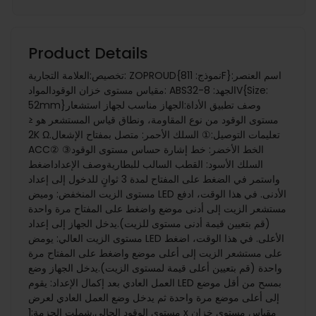
Product Details
تخصيص:العلامة التجارية: ZOPROUD{نموذج: 811F}اسم العنصر:
مقياس مستوى خزان الوقودالمواد: ABSالجهد: 8-32V{Size:
52mm}وصف تطبيق الأداة:الجهاز مناسب لجهاز استشعار
مستوى الوقود من نوع المقاومة، ونطاق قياس المستشعر هو ≤
2K Ω.تعليمات التوصيل:① السلك الأحمر: متصل بمفتاح الإشعال
ACC② الخط الأخضر: خط إشارة حساس مستوى الوقود③
السلك الأسود: القطب السالب للبطاريةوصف الإعداداضغط
واستمر في الضغط على المفتاح لمدة 3 ثوانٍ للدخول إلى إعداد
مستوى الزيت المنخفض: وميض LED الأدنى. في هذا الوقت، ادفع
مستشعر الزيت إلى أدنى موضع واضغط على المفتاح مرة واحدة
(قم بتعيين قيمة أدنى مستوى للزيت).يدخل الجهاز إلى إعداد
مستوى الزيت العالي: يومض LED الأعلى. في هذا الوقت، اضغط
على مستشعر الزيت إلى أعلى موضع واضغط على المفتاح مرة
واحدة (قم بتعيين أعلى قيمة لمستوى الزيت).يدخل الجهاز وضع
العمل العادي بعد إكمال الإعداد: يقوم LED بمسح من أقل موضع
إلى أعلى موضع مرة واحدة ثم يدخل وضع العمل العادي لعرض
مستوى الوقود الحالي.شملت الحزمة:1 x مقياس مستوى خزان