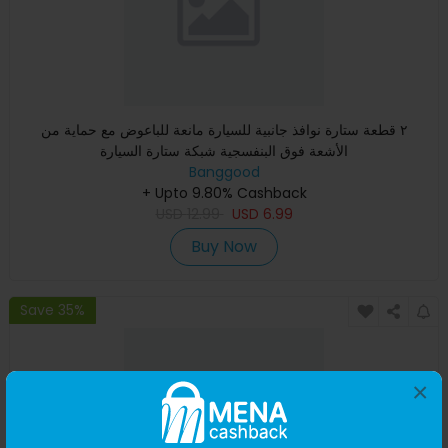
٢ قطعة ستارة نوافذ جانبية للسيارة مانعة للباعوض مع حماية من
الأشعة فوق البنفسجية شبكة ستارة السيارة
Banggood
+ Upto 9.80% Cashback
USD
12.99
USD
6.99
Buy Now
Save 35%
×