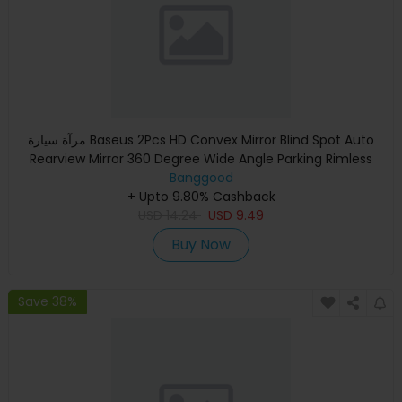
مرآة سيارة Baseus 2Pcs HD Convex Mirror Blind Spot Auto
Rearview Mirror 360 Degree Wide Angle Parking Rimless
Banggood
Mirrors
+ Upto 9.80% Cashback
USD
14.24
USD
9.49
Buy Now
Save 38%