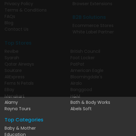
Privacy Policy
Browser Extensions
Terms & Conditions
FAQs
B2B Solutions
Blog
Ecommerce Stores
Contact Us
White Label Partner
Top Stores
Revibe
British Council
Syarah
Foot Locker
Qatar Airways
PatPat
SouKare
American Eagle
AliExpress
Bloomingdale's
Ferns N Petals
Airalo
EBay
Banggood
Menakart
H&M
Alamy
Bath & Body Works
Rayna Tours
Abels Soft
Top Categories
Baby & Mother
Education