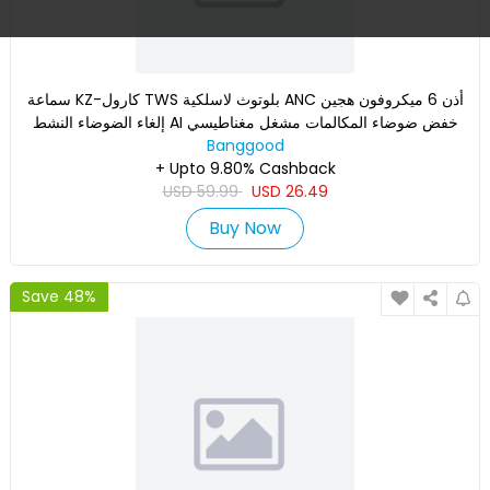
سماعة KZ-كارول TWS بلوتوث لاسلكية ANC أذن 6 ميكروفون هجين
إلغاء الضوضاء النشط AI خفض ضوضاء المكالمات مشغل مغناطيسي
داخلي
Banggood
+ Upto 9.80% Cashback
USD
59.99
USD
26.49
Buy Now
Save 48%