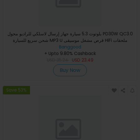
بلوتوث 5.3 سيارة جهاز إرسال لاسلكي للراديو محول PD30W QC3.0
شحن سريع للسيارة MP3 U قرص مشغل موسيقى HiFi ملحقات
Banggood
+ Upto 9.80% Cashback
USD
35.24
USD
23.49
Buy Now
Save 53%