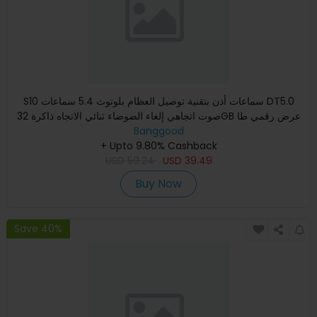
S10 سماعات أذن بتقنية توصيل العظام بلوتوث 5.4 سماعات DT5.0
صوت اتجاهي إلغاء الضوضاء ثنائي الاتجاه ذاكرة 32GB عرض رقمي طا
Banggood
+ Upto 9.80% Cashback
USD
59.24
USD
39.49
Buy Now
Save 40%