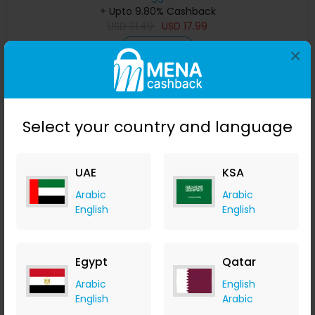
+ Upto 9.80% Cashback
USD
31.49
USD
17.99
Buy Now
×
Save 55%
Select your country and language
UAE
KSA
Arabic
Arabic
English
English
Egypt
Qatar
TPA3116D2 100W+100W مضخم بلوتوث للصوت أمبير رقمي بقناتين
RGB مدمجة مع دعم الإشارة الرقمية الضوئية RCA Coaxial Optical
Arabic
English
مي
Banggood
English
Arabic
+ Upto 9.80% Cashback