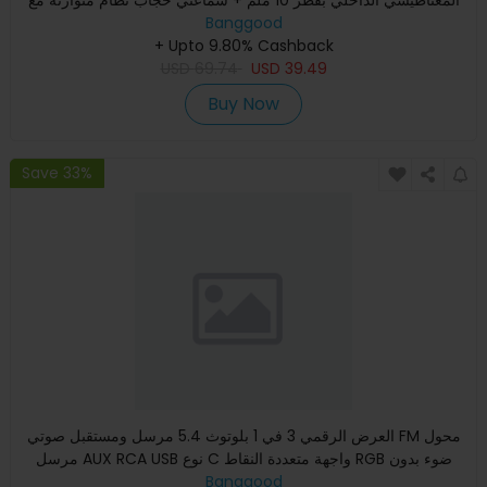
حجمين 3
Banggood
+ Upto 9.80% Cashback
USD
69.74
USD
39.49
Buy Now
Save 33%
العرض الرقمي 3 في 1 بلوتوث 5.4 مرسل ومستقبل صوتي FM محول
مرسل AUX RCA USB نوع C واجهة متعددة النقاط RGB ضوء بدون
تعريف ل
Banggood