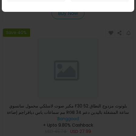
USD
78.74
USD
52.49
Buy Now
Save 40%
مكبر صوت لاسلكي محمول سانسوي F30 بلوتوث مزدوج النطاق 52
مم سماعات باس ديافراجم إضاءة RGB 34 ساعة المشغلة باليدين دعم
الم
Banggood
+ Upto 9.80% Cashback
USD
45.74
USD
27.99