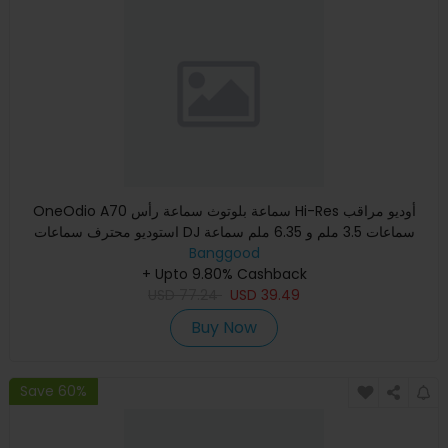
OneOdio A70 سماعة بلوتوث سماعة رأس Hi-Res أوديو مراقب
استوديو محترف سماعات DJ سماعات 3.5 ملم و 6.35 ملم سماعة
Banggood
رأس لاسلكي
+ Upto 9.80% Cashback
USD
77.24
USD
39.49
Buy Now
Save 60%