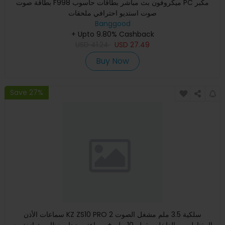
بطاقة صوت F998 ميكروفون بث مباشر بطاقات حاسوب PC مكبر
صوت استديو احترافي ملحقات
Banggood
+ Upto 9.80% Cashback
USD
41.24
USD
27.49
Buy Now
Save 27%
سماعات الأذن KZ ZS10 PRO 2 سلكية 3.5 ملم مشغل الصوت
المغناطيسي الداخلي بقطر 10 ملم + سماعتي حجاب نظام متوازنة مع