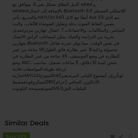
كامل النطاق بشكل نقي.6. متوافق مع wired و
wirelessبالإضافة إلى اتصال Bluetooth 6.0 اللاسلكي المستقر
والسريع، يأتي HAYLOU S40 أيضًا مع كابل Aux 3.5 مم الذي
يضمن التقاط الصوت بدقة وتقليل الضوضاء للألعاب، والبث
المباشر، والمكالمات، والاجتماعات.7. اتصال جهازين مزدوجتبديل
بحرية بين الدراسة والحياة. يمكن لسماعات الرأس الاتصال
بجهازين Bluetooth في نفس الوقت، مما يوفر تجربة تفاعل
محمولة وذكية.8. عمر بطارية فائق الطول90 ساعة من عمر
البطارية في وضع الموسيقى، 45 ساعة من عمر البطارية في
وضع ANC، شحن لمدة 10 دقائق، 5 ساعات تشغيل، مناسب
لرحلة طويلة.المواصفات:علامة
تجاريةHAYLOUالنموذجS40لونأزرق، أبيضنوع اللباس المرتديعبر
الأذنالوزن الصافي (جرام)280غميكروفوننعمضبط
الصوتنعمنسخة البلوتوثV6.0الملفات الش
Similar Deals
Save 59%