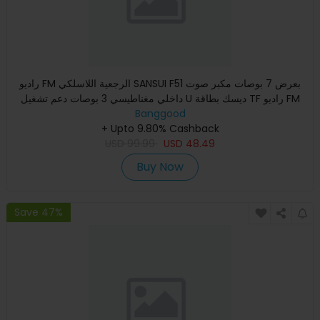
راديو FM الرجعية اللاسلكي SANSUI F51 بعرض 7 بوصات مكبر صوت
داخلي مغناطيسي 3 بوصات دعم تشغيل U ديسك بطاقة TF راديو FM
Banggood
MM
+ Upto 9.80% Cashback
USD
99.99
USD
48.49
Buy Now
Save 47%