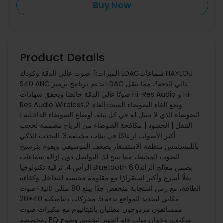
Buy Now
Product Details
الميزات:1. صوت عالي الدقة وكودك LDACسماعات HAYLOU
S40 ANC تدعم برنامج ترميز LDAC عالي الدقة²، مما ينقل
صوتًا عالي الدقة خالصًا ويحقق شهادات Hi-Res Audio و Hi-
Res Audio Wireless.2. وضع إلغاء الضوضاء المتعددإلغاء
الضوضاء الذي لا مثيل له في كل بيئة. أوضاع الضوضاء الداخلية |
التنقل | الحشود | مكافحة الضوضاء من الرياح مصممة لحجب
أكثر الأصوات إزعاجًا في بيئات مختلفة.3. التحدث الذكي
باللمسلمس منطقة الاستشعار يضعف الموسيقى ويقوم بترشيح
الصوت المحيط، مما يتيح لك التواصل دون إزالة سماعات
الرأس.4. ترقية تكنولوجيا Bluetooth 6.0يضمن معالج الرائد
نقلًا أسرع وأكثر استقرارًا مع مقاومة محسنة للتداخل وكفاءة
الطاقة، مع زمن استجابة منخفض جدًا يبلغ 80 مللي ثانية+صوت
مكاني لتحديد المواقع بدقة.5. محركات ديناميكية 40+20
ممسائقون مزدوجون مطليان بالتيتانيوم مع مكبرات صوت
مخصصة، EQ متكيف، وخوارزميات فئة الجهير لتحقيق وضوح