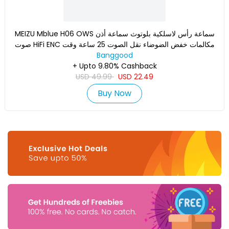
MEIZU Mblue H06 OWS سماعة رأس لاسلكية بلوتوث سماعة أذن
صوت HiFi ENC مكالمات خفض الضوضاء نقل الصوت 25 ساعة وقت
الانتظار خ
Banggood
+ Upto 9.80% Cashback
USD
49.99
USD
22.49
Buy Now