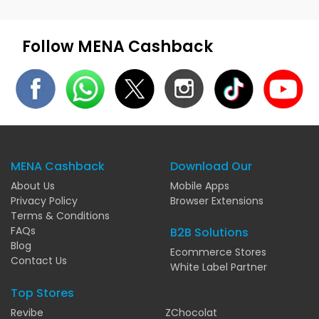
Follow MENA Cashback
MENA Cashback
Download Our
About Us
Mobile Apps
Privacy Policy
Browser Extensions
Terms & Conditions
FAQs
B2B Solutions
Blog
Ecommerce Stores
Contact Us
White Label Partner
Top Stores
Revibe
ZChocolat