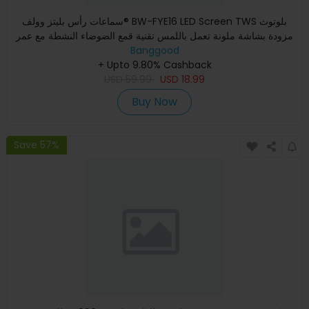
سماعات رأس بليتز وولف® BW-FYE16 LED Screen TWS بلوتوث
مزودة بشاشة ملونة تعمل باللمس تقنية قمع الضوضاء النشطة مع عمر
بطار
Banggood
+ Upto 9.80% Cashback
USD
59.99
USD
18.99
Buy Now
Save 57%