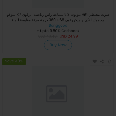
لينوفو X7 بلوتوث 5.3 سماعة راس رياضية ايرفون HiFi صوت محيطي
360 درجة مرنة مقاومة للماء IP68 مع هوك للأذن و ميكروفون
Banggood
+ Upto 9.80% Cashback
USD
43.49
USD
24.99
Buy Now
Save 40%