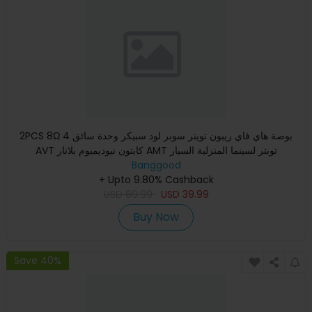
2PCS 8Ω 4 بوصة هاي فاي ريبون تويتر سوبر لود سبيكر وحدة سائق
AVT كابتون نيوديميوم بلانار AMT تويتر لسينما المنزلية السيار
Banggood
+ Upto 9.80% Cashback
USD
69.99
USD
39.99
Buy Now
Save 40%