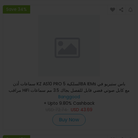
Save 34%
سماعات أذن KZ AS10 PRO السلكية 5BA IEMs باس ستيريو في
مراقب HiFi مع كابل صوتي فضي قابل للفصل بجاك 3.5 مم سماعات
أذن سماع
Banggood
+ Upto 9.80% Cashback
USD
72.74
USD
43.69
Buy Now