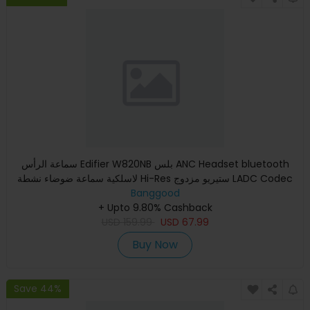
سماعة الرأس Edifier W820NB بلس ANC Headset bluetooth
لاسلكية سماعة ضوضاء نشطة Hi-Res ستيريو مزدوج LADC Codec
Banggood
سماعات منخف
+ Upto 9.80% Cashback
USD
159.99
USD
67.99
Buy Now
Save 44%