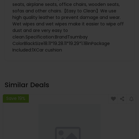
seats, airplane seats, office chairs, wooden seats,
sofas and other chairs.【Easy to Clean】We use
high quality leather to prevent damage and wear.
Wet wipes and wet wipes make it easier to wipe off
dust and are very easy to
clean.Specification:BrandTsumbay
ColorBlackSize18.11*19.28.11*19.29*1.18inPackage
Included:1X Car cushion
Similar Deals
Save 19%