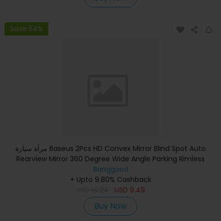
Save 54%
مرآة سيارة Baseus 2Pcs HD Convex Mirror Blind Spot Auto
Rearview Mirror 360 Degree Wide Angle Parking Rimless
Banggood
Mirrors
+ Upto 9.80% Cashback
USD
14.24
USD
9.49
Buy Now