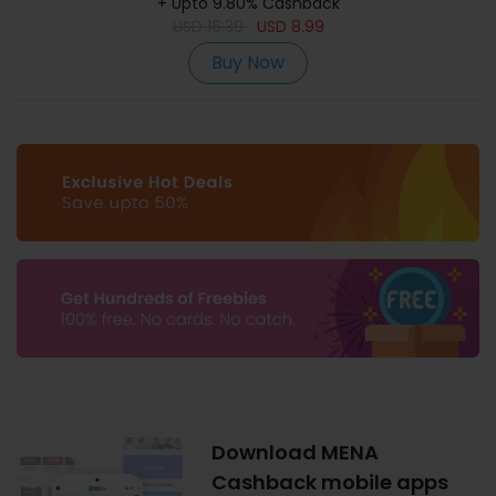
+ Upto 9.80% Cashback
USD
16.39
USD
8.99
Buy Now
Download MENA
Cashback mobile apps