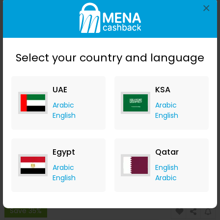
Save 35%
×
Select your country and language
UAE
KSA
Arabic
Arabic
English
English
غطاء شمسي قابل للسحب لواجهة زجاج السيارة الأمامية ستارة شبكية
الستارة الستارة الأمامية SUV حامي
Banggood
Egypt
Qatar
+ Upto 9.80% Cashback
USD
19.99
USD
11.99
Arabic
English
English
Arabic
Buy Now
Save 35%