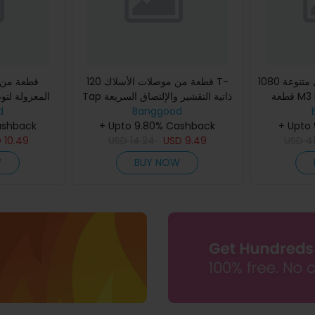
مجموعة صواميل وبراغي متنوعة 1080
120 قطعة من موصلات الأسلاك T-
قطعة M3 M4 M5 M6 مجموعة
Tap ذاتية التقشير والإلتصاق السريعة
المعزولة لتو
عبر الأسلاك و
d
للطرفيات الكهربائية المعزولة موصلات
Banggood
سداسي مقاس
ashback
بكرة مج
+ Upto 9.80% Cashback
سريعة الإنفصال للإن
الفولاذ الم
+ Upto
D
10.49
USD
14.24
USD
9.49
USD
4
W
BUY NOW