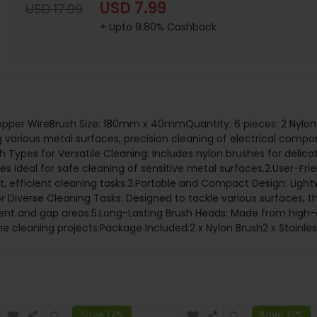
USD 7.99
USD 17.99
+ Upto 9.80% Cashback
, Copper WireBrush Size: 180mm x 40mmQuantity: 6 pieces: 2 Nylon 
ng various metal surfaces, precision cleaning of electrical com
h Types for Versatile Cleaning: Includes nylon brushes for delicat
 ideal for safe cleaning of sensitive metal surfaces.2.User-Fri
ft, efficient cleaning tasks.3.Portable and Compact Design: Lig
or Diverse Cleaning Tasks: Designed to tackle various surfaces, 
ent and gap areas.5.Long-Lasting Brush Heads: Made from high-qua
e cleaning projects. Package Included:2 x Nylon Brush2 x Stainle
Save 17%
Save 13%