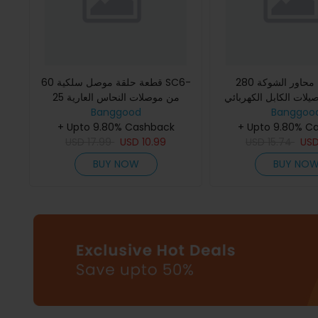
280 قطعة من محاور الشوكة
60 قطعة حلقة موصل سلكية SC6-
صيلات الكابل الكهربائي
25 من موصلات النحاس العارية
للكابلات الكهربائية
Banggood
 الأطراف العمودية جهاز
Banggoo
+ Upto 9.80% Cashback
+ Upto 9.80% C
موعة قطع معزولة
USD
17.99
USD
10.99
USD
15.74
US
BUY NOW
BUY NO