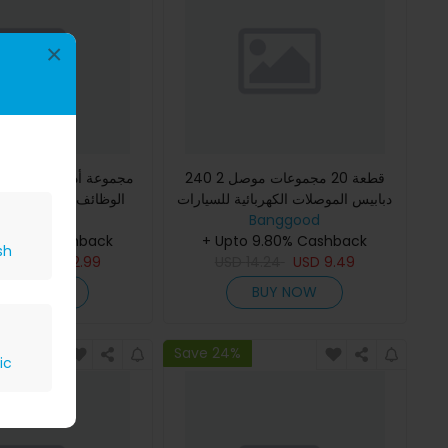
×
240 قطعة 20 مجموعات موصل 2
مجموعة أدوات مفك البر
دبابيس الموصلات الكهربائية للسيارات
قطعة تساعدك على إجر
Banggood
توصيل سريع 2 دبوس الموصلات اتصال
Banggood
 9.80% Cashback
إصلاحات الماي
+ Upto 9.80% Cashback
سلكي مقاوم للماء 2 طريقة
sh
8.99
USD
12.99
USD
14.24
USD
9.49
BUY NOW
BUY NOW
Save 24%
ic