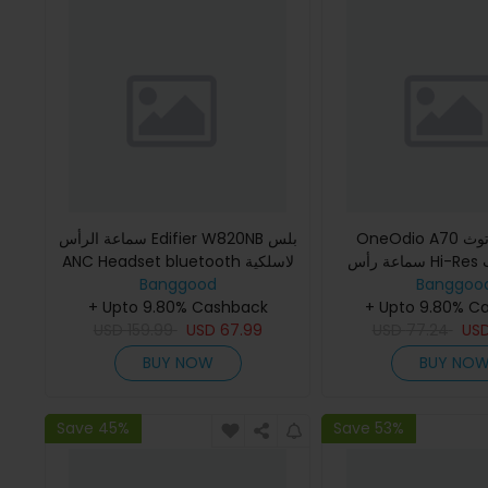
OneOdio A70 سماعة بلوتوث
سماعة الرأس Edifier W820NB بلس
سماعة رأس Hi-Res أوديو مراقب
ANC Headset bluetooth لاسلكية
Banggoo
توديو محترف سماعات DJ سماعات
Banggood
سماعة ضوضاء نشطة Hi-Res ستيريو
+ Upto 9.80% C
3.5 ملم و 6.35 ملم سماعة رأس
مزدوج LADC Codec سماعات منخف
+ Upto 9.80% Cashback
US
لاسلكي
77.24
USD
67.99
USD
159.99
USD
BUY NOW
BUY NO
Save 45%
Save 53%