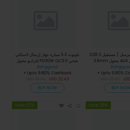
D28 3 في 1 بلوتوث مرسل / مستقبل
بلوتوث 5.3 سيارة جهاز إرسال لاسلكي
3.5mm محول AUX صوتي يدعم
للراديو محول PD30W QC3.0 شحن
Banggoo
بطاقة TF الاتصال الحر لمكبر الصوت
Banggood
سريع للسيارة MP3 U قرص مشغل
للسيارة
+ Upto 9.80% C
موسيقى HiFi ملحقات
+ Upto 9.80% Cashback
USD
35.24
USD
23.49
USD
22.49
US
BUY NOW
BUY NO
Save 27%
Save 33%