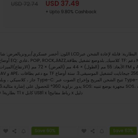
USD 37.49
USD 72.74
+ Upto 9.80% Cashback
الخارجية.يشمل الحزمة:1 × HRD-777 راديو1 x بطارية1 × هوائي على شكل T1 x كابل USB1 x رباط مفاتيح1 x دليل
Save 60%
Save 63%