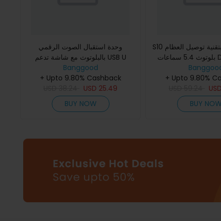
S10 سماعات أذن بتقنية توصيل العظام
وحدة استقبال الصوت الرقمي
بلوتوث 5.4 سماعات DT5.0 صوت
بالبلوتوث مع شاشة تدعم USB U
Banggoo
 الضوضاء ثنائي الاتجاه
Banggood
ديسك ومحول 2 RCA 3.5MM AUX
ض رقمي طا
+ Upto 9.80% C
وحدات الألياف الضوئية نوع-C للطاقة
+ Upto 9.80% Cashback
USD
38.24
USD
25.49
USD
59.24
US
BUY NOW
BUY NO