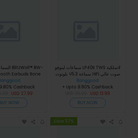
سماعات لينوفو LP40II TWS لاسلكية
السماعات ال
بلوتوث V5.3 سماعة HiFi صوت عالي
tooth Earbuds Bone
Banggood
الجودة للمكالمات الموسيقى الرياضية
Banggood
onduction
سماعات الرأس المحمول
+ Upto 9.80% Cashback
جيجابايت ذاكرة IPX8 مضادة للماء و
 9.80% Cashback
9.99
USD
27.99
USD
29.99
USD
13.99
BUY NOW
BUY NOW
Save 57%