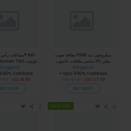
بطاقة صوت F998 ميكروفون بث
سماعات رأس بليت
مباشر بطاقات حاسوب PC مكبر
6 LED Screen TWS
Banggood
صوت استديو احترافي ملحقات
Banggood
مزودة بشاشة ملونة ت
+ Upto 9.80% Cashback
 9.80% Cashback
تقنية قمع الضوضاء الن
27.49
USD
41.24
USD
18.99
USD
بطار
9.99
BUY NOW
BUY NOW
Save 60%