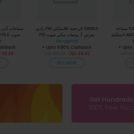
سماعة KZ-كارول TWS بلوتوث
راديو FM الرجعية اللاسلكي SANSUI
لاسلكية ANC أذن 6 ميكروفون هجين
F51 بعرض 7 بوصات مكبر صوت
اء النشط AI خفض ضوضاء
Banggood
داخلي مغناطيسي 3 بوصات دعم
d
اتجاهي إلغاء
+ Upto
طيسي داخلي
+ Upto 9.80% Cashback
تشغيل U ديسك بطاقة TF راديو FM
ذاكرة 32GB عر
ashback
D
39.49
USD
99.99
MM
USD
48.49
USD
5
W
BUY NOW