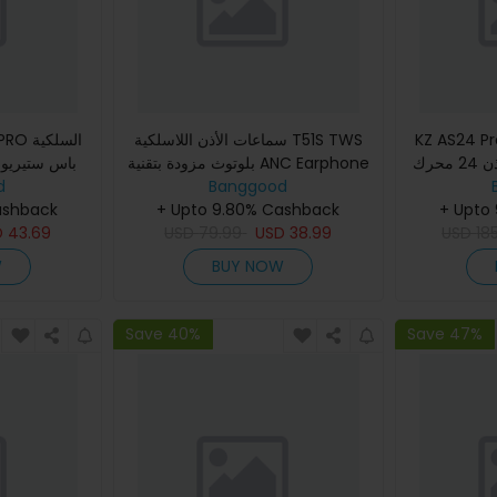
KZ AS سماعة أذن داخل
سماعات الأذن اللاسلكية T51S TWS
الأذن مراقب سماعات أذن 24 محرك
بلوتوث مزودة بتقنية ANC Earphone
ويات لتحويل المفتاح
Banggood
-48dB Active Noise Canelling
d
اثية
+ Upto
+ Upto 9.80% Cashback
6-Mic AI Call Noise Reduct
بجاك 3.5 مم سماعات أذن سماع
ashback
D
43.69
USD
79.99
USD
38.99
USD
18
W
BUY NOW
Save 40%
Save 47%