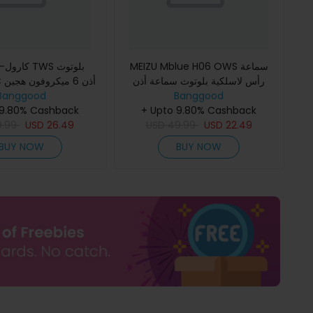
MEIZU Mblue H06 OWS سماعة
رأس لاسلكية بلوتوث سماعة أذن
Banggood
صوت HiFi ENC مكالمات خفض
Banggood
إلغاء الضوض
+ Upto 9.80% Cashback
الضوضاء نقل الصوت 25 ساعة وقت
 9.80% Cashback
المكالمات مشغل مغنا
22.49
USD
الانتظار خ
49.99
USD
26.49
USD
9.99
BUY NOW
BUY NOW