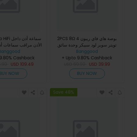
2PCS 8Ω 4 بوصة هاي فاي ريبون
24 Pro HiFi
تويتر سوبر لود سبيكر وحدة سائق
Banggood
AVT كابتون نيوديميوم بلانار AMT تويتر
Banggood
توازن ذراع 4 مست
لسينما المنزلية السيار
+ Upto 9.80% Cashback
تقنية الطباعة ثل
 9.80% Cashback
5.99
USD
109.49
USD
69.99
USD
39.99
BUY NOW
BUY NOW
Save 48%