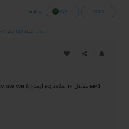
KSA
Arabic
LOGIN
راديو هانرونغدا HRD-777 متعدد النطاقات بلوتوث AM FM SW WB 6 أوضاع EQ بطاقة TF مشغل MP3 شحن Type-C إنذار SOS معدات البقاء