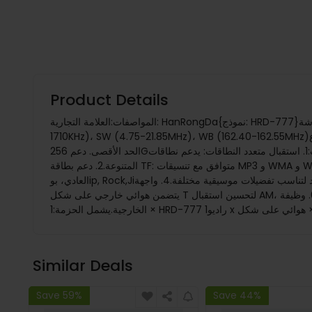
Product Details
المواصفات:العلامة التجارية: HanRongDa{نموذج: HRD-777}اللون: أخضر عسكري/برونزيالعرض: شاشة LCDالبطارية: قابلة لإعادة الشحن عبر Type-Cنطاقات التردد: FM (87.5-108.0MHz)، AM (522-
1710KHz)، SW (4.75-21.85MHz)، WB (162.40-162.55MHz)أوضاع EQ: عادي، POiP, ROCK,JiAZZ,كلاسيك, بلدوضع تشغيل بطاقة TF: دعم MP3/WMA/WAV/APE/الموسيقى عالية الجودةدعم بطاقة TF:
الحد الأقصى. دعم 256Gالأبعاد: 55 مم (الطول) × 44 مم (العرض) × 72 مم (الارتفاع)الميزات:1. استقبال متعدد النطاقات: يدعم نطاقات FM و AM و SW و WB مما يضمن التوافق العالمي وخيارات الاستماع
المتنوعة.2. دعم بطاقة TF: متوافق مع تنسيقات MP3 و WMA و WAV و APE، مع دعم بطاقات TF تصل سعتها إلى 256 جيجابايت لتشغيل الموسيقى.3. ستة أوضاع EQ: تقدم ستة إعدادات EQ بما في ذلك الوضع
العادي، بوip, Rock,Jiجاز ، كلاسيكي ، وبلد لتناسب تفضيلات موسيقية مختلفة.4. واجهة Type-C: تتيح الشحن المريح وإخراج الصوت عبر Type-C، مع محول مرفق لسماعات 3.5 ملم.5. تصميم هوائي فريد:
يتضمن هوائي خارجي على شكل T لتحسين استقبال AM، يدور بزاوية 360° للحصول على إشارة مثالية.6. وظيفة SOS: مجهزة بوضع تنبيه SOS، مناسب لحالات الطوارئ عند التنزه أو السفر أو الأنشطة
Similar Deals
Save 59%
Save 44%