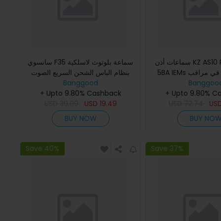
سماعات أذن KZ AS10 PRO السلكية
سانسوي F35 سماعة بلوتوث لاسلكية
5BA IEMs باس ستيريو في مراقب
بنظام الباس الشحن السريع الصوت
Banggoo
HiFi مع كابل صوتي فضي قابل للفصل
Banggood
عالي الدقة بدون استخدام اليدين
+ Upto 9.80% C
بطاقة TF متوافقة مع USB AU
+ Upto 9.80% Cashback
USD
39.99
USD
19.49
USD
72.74
US
BUY NOW
BUY NO
Save 40%
Save 37%