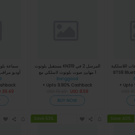
لاسلكية BlitzWolf® BW-
مستقبل بلوتوث KN319 المرسل 2 في
BTS8 Blue
1 مهايئ صوت بلوتوث لاسلكي مع
C الشامل فيها 32
Banggood
مقبس AUX 3.5 ملم لمكبر صوت
d
اس
+ Upto
+ Upto 9.80% Cashback
التلفزيون السيارة والكمبيوتر الش
ashback
D
39.49
USD
19.49
USD
8.59
USD
6
W
BUY NOW
Save 53%
Save 40%