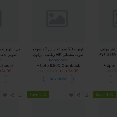
ز وولف® BW-
لينوفو X7 بلوتوث 5.3 سماعة راس
FYE1 بلوتوث
رياضية ايرفون HiFi صوت محيطي
عمل باللمس
Banggood
360 درجة مرنة مقاومة للماء IP68 مع
d
+ Upto
شطة مع عمر
هوك للأذن و ميكروفون
+ Upto 9.80% Cashback
ashback
D
14.99
USD
43.49
USD
24.99
USD
5
W
BUY NOW
Save 55%
Save 40%